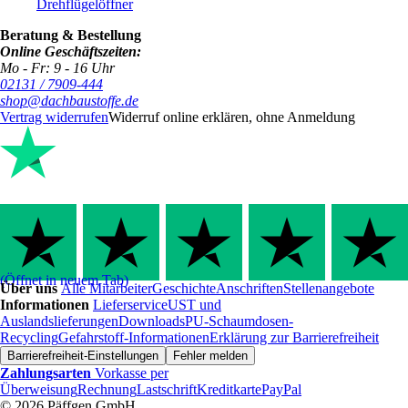
Drehflügelöffner
Beratung & Bestellung
Online Geschäftszeiten:
Mo - Fr: 9 - 16 Uhr
02131 / 7909-444
shop@dachbaustoffe.de
Vertrag widerrufen
Widerruf online erklären, ohne Anmeldung
(Öffnet in neuem Tab)
Über uns
Alle Mitarbeiter
Geschichte
Anschriften
Stellenangebote
Informationen
Lieferservice
UST und
Auslandslieferungen
Downloads
PU-Schaumdosen-
Recycling
Gefahrstoff-Informationen
Erklärung zur Barrierefreiheit
Barrierefreiheit-Einstellungen
Fehler melden
Zahlungsarten
Vorkasse per
Überweisung
Rechnung
Lastschrift
Kreditkarte
PayPal
© 2026 Päffgen GmbH