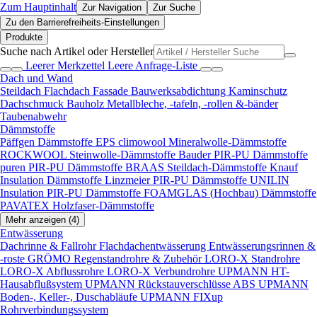
Zum Hauptinhalt
Zur Navigation
Zur Suche
Zu den Barrierefreiheits-Einstellungen
Produkte
Suche nach Artikel oder Hersteller
Leerer Merkzettel
Leere Anfrage-Liste
Dach und Wand
Steildach
Flachdach
Fassade
Bauwerksabdichtung
Kaminschutz
Dachschmuck
Bauholz
Metallbleche, -tafeln, -rollen &-bänder
Taubenabwehr
Dämmstoffe
Päffgen Dämmstoffe EPS
climowool Mineralwolle-Dämmstoffe
ROCKWOOL Steinwolle-Dämmstoffe
Bauder PIR-PU Dämmstoffe
puren PIR-PU Dämmstoffe
BRAAS Steildach-Dämmstoffe
Knauf
Insulation Dämmstoffe
Linzmeier PIR-PU Dämmstoffe
UNILIN
Insulation PIR-PU Dämmstoffe
FOAMGLAS (Hochbau) Dämmstoffe
PAVATEX Holzfaser-Dämmstoffe
Mehr anzeigen (4)
Entwässerung
Dachrinne & Fallrohr
Flachdachentwässerung
Entwässerungsrinnen &
-roste
GRÖMO Regenstandrohre & Zubehör
LORO-X Standrohre
LORO-X Abflussrohre
LORO-X Verbundrohre
UPMANN HT-
Hausabflußsystem
UPMANN Rückstauverschlüsse ABS
UPMANN
Boden-, Keller-, Duschabläufe
UPMANN FIXup
Rohrverbindungssystem