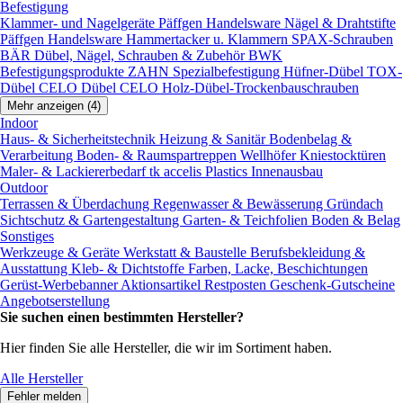
Befestigung
Klammer- und Nagelgeräte
Päffgen Handelsware Nägel & Drahtstifte
Päffgen Handelsware Hammertacker u. Klammern
SPAX-Schrauben
BÄR Dübel, Nägel, Schrauben & Zubehör
BWK
Befestigungsprodukte
ZAHN Spezialbefestigung
Hüfner-Dübel
TOX-
Dübel
CELO Dübel
CELO Holz-Dübel-Trockenbauschrauben
Mehr anzeigen (4)
Indoor
Haus- & Sicherheitstechnik
Heizung & Sanitär
Bodenbelag &
Verarbeitung
Boden- & Raumspartreppen
Wellhöfer Kniestocktüren
Maler- & Lackiererbedarf
tk accelis Plastics Innenausbau
Outdoor
Terrassen & Überdachung
Regenwasser & Bewässerung
Gründach
Sichtschutz & Gartengestaltung
Garten- & Teichfolien
Boden & Belag
Sonstiges
Werkzeuge & Geräte
Werkstatt & Baustelle
Berufsbekleidung &
Ausstattung
Kleb- & Dichtstoffe
Farben, Lacke, Beschichtungen
Gerüst-Werbebanner
Aktionsartikel
Restposten
Geschenk-Gutscheine
Angebotserstellung
Sie suchen einen bestimmten Hersteller?
Hier finden Sie alle Hersteller, die wir im Sortiment haben.
Alle Hersteller
Fehler melden