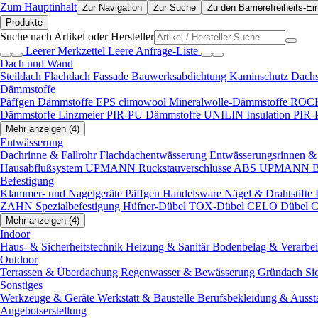
Zum Hauptinhalt
Zur Navigation
Zur Suche
Zu den Barrierefreiheits-Ei
Produkte
Suche nach Artikel oder Hersteller
Leerer Merkzettel
Leere Anfrage-Liste
Dach und Wand
Steildach
Flachdach
Fassade
Bauwerksabdichtung
Kaminschutz
Dach
Dämmstoffe
Päffgen Dämmstoffe EPS
climowool Mineralwolle-Dämmstoffe
ROCK
Dämmstoffe
Linzmeier PIR-PU Dämmstoffe
UNILIN Insulation PIR
Mehr anzeigen (4)
Entwässerung
Dachrinne & Fallrohr
Flachdachentwässerung
Entwässerungsrinnen & 
Hausabflußsystem
UPMANN Rückstauverschlüsse ABS
UPMANN Bod
Befestigung
Klammer- und Nagelgeräte
Päffgen Handelsware Nägel & Drahtstifte
ZAHN Spezialbefestigung
Hüfner-Dübel
TOX-Dübel
CELO Dübel
C
Mehr anzeigen (4)
Indoor
Haus- & Sicherheitstechnik
Heizung & Sanitär
Bodenbelag & Verarbe
Outdoor
Terrassen & Überdachung
Regenwasser & Bewässerung
Gründach
Si
Sonstiges
Werkzeuge & Geräte
Werkstatt & Baustelle
Berufsbekleidung & Ausst
Angebotserstellung