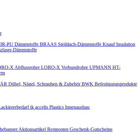
Keine Benachrichtigungen
r
PIR-PU Dämmstoffe
BRAAS Steildach-Dämmstoffe
Knauf Insulation
faser-Dämmstoffe
RO-X Abflussrohre
LORO-X Verbundrohre
UPMANN HT-
em
ÄR Dübel, Nägel, Schrauben & Zubehör
BWK Befestigungsprodukte
Lackiererbedarf
tk accelis Plastics Innenausbau
rbebanner
Aktionsartikel
Restposten
Geschenk-Gutscheine