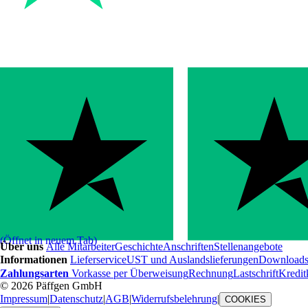
(Öffnet in neuem Tab)
Über uns
Alle Mitarbeiter
Geschichte
Anschriften
Stellenangebote
Informationen
Lieferservice
UST und Auslandslieferungen
Download
Zahlungsarten
Vorkasse per Überweisung
Rechnung
Lastschrift
Kredit
© 2026 Päffgen GmbH
Impressum
|
Datenschutz
|
AGB
|
Widerrufsbelehrung
|
COOKIES