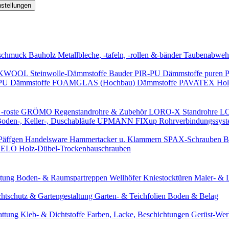
nstellungen
schmuck
Bauholz
Metallbleche, -tafeln, -rollen &-bänder
Taubenabweh
WOOL Steinwolle-Dämmstoffe
Bauder PIR-PU Dämmstoffe
puren 
-PU Dämmstoffe
FOAMGLAS (Hochbau) Dämmstoffe
PAVATEX Holz
-roste
GRÖMO Regenstandrohre & Zubehör
LORO-X Standrohre
LO
en-, Keller-, Duschabläufe
UPMANN FIXup Rohrverbindungssyst
Päffgen Handelsware Hammertacker u. Klammern
SPAX-Schrauben
B
ELO Holz-Dübel-Trockenbauschrauben
itung
Boden- & Raumspartreppen
Wellhöfer Kniestocktüren
Maler- & 
chtschutz & Gartengestaltung
Garten- & Teichfolien
Boden & Belag
attung
Kleb- & Dichtstoffe
Farben, Lacke, Beschichtungen
Gerüst-We