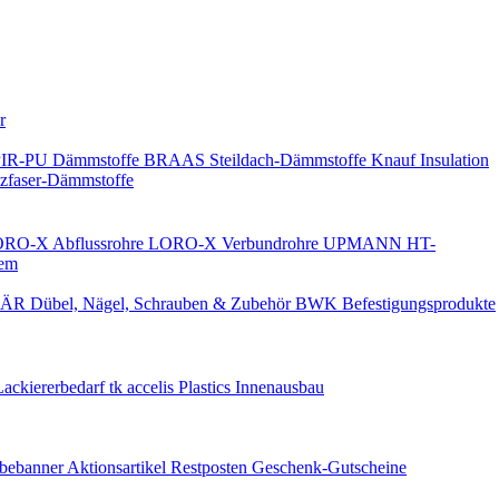
Keine Benachrichtigungen
r
PIR-PU Dämmstoffe
BRAAS Steildach-Dämmstoffe
Knauf Insulation
faser-Dämmstoffe
RO-X Abflussrohre
LORO-X Verbundrohre
UPMANN HT-
em
ÄR Dübel, Nägel, Schrauben & Zubehör
BWK Befestigungsprodukte
Lackiererbedarf
tk accelis Plastics Innenausbau
rbebanner
Aktionsartikel
Restposten
Geschenk-Gutscheine