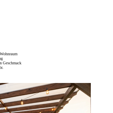
te Wohnraum
ug
den Geschmack
ör.