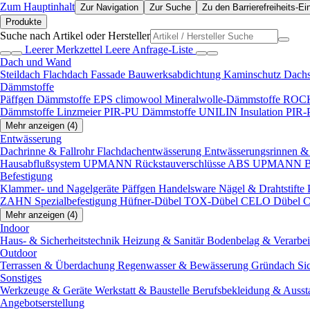
Zum Hauptinhalt
Zur Navigation
Zur Suche
Zu den Barrierefreiheits-Ei
Produkte
Suche nach Artikel oder Hersteller
Leerer Merkzettel
Leere Anfrage-Liste
Dach und Wand
Steildach
Flachdach
Fassade
Bauwerksabdichtung
Kaminschutz
Dach
Dämmstoffe
Päffgen Dämmstoffe EPS
climowool Mineralwolle-Dämmstoffe
ROCK
Dämmstoffe
Linzmeier PIR-PU Dämmstoffe
UNILIN Insulation PIR
Mehr anzeigen (4)
Entwässerung
Dachrinne & Fallrohr
Flachdachentwässerung
Entwässerungsrinnen & 
Hausabflußsystem
UPMANN Rückstauverschlüsse ABS
UPMANN Bod
Befestigung
Klammer- und Nagelgeräte
Päffgen Handelsware Nägel & Drahtstifte
ZAHN Spezialbefestigung
Hüfner-Dübel
TOX-Dübel
CELO Dübel
C
Mehr anzeigen (4)
Indoor
Haus- & Sicherheitstechnik
Heizung & Sanitär
Bodenbelag & Verarbe
Outdoor
Terrassen & Überdachung
Regenwasser & Bewässerung
Gründach
Si
Sonstiges
Werkzeuge & Geräte
Werkstatt & Baustelle
Berufsbekleidung & Ausst
Angebotserstellung