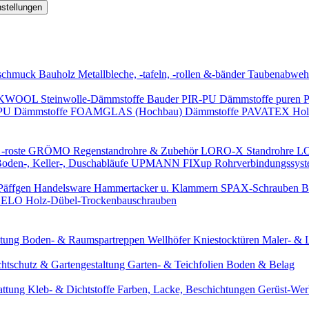
nstellungen
schmuck
Bauholz
Metallbleche, -tafeln, -rollen &-bänder
Taubenabweh
WOOL Steinwolle-Dämmstoffe
Bauder PIR-PU Dämmstoffe
puren 
-PU Dämmstoffe
FOAMGLAS (Hochbau) Dämmstoffe
PAVATEX Holz
-roste
GRÖMO Regenstandrohre & Zubehör
LORO-X Standrohre
LO
en-, Keller-, Duschabläufe
UPMANN FIXup Rohrverbindungssyst
Päffgen Handelsware Hammertacker u. Klammern
SPAX-Schrauben
B
ELO Holz-Dübel-Trockenbauschrauben
itung
Boden- & Raumspartreppen
Wellhöfer Kniestocktüren
Maler- & 
chtschutz & Gartengestaltung
Garten- & Teichfolien
Boden & Belag
attung
Kleb- & Dichtstoffe
Farben, Lacke, Beschichtungen
Gerüst-We