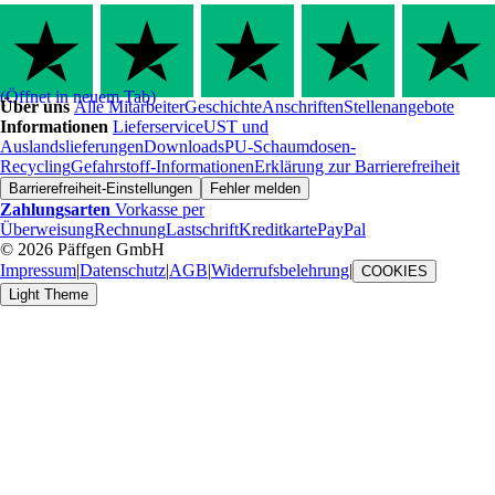
(Öffnet in neuem Tab)
Über uns
Alle Mitarbeiter
Geschichte
Anschriften
Stellenangebote
Informationen
Lieferservice
UST und
Auslandslieferungen
Downloads
PU-Schaumdosen-
Recycling
Gefahrstoff-Informationen
Erklärung zur Barrierefreiheit
Barrierefreiheit-Einstellungen
Fehler melden
Zahlungsarten
Vorkasse per
Überweisung
Rechnung
Lastschrift
Kreditkarte
PayPal
© 2026 Päffgen GmbH
Impressum
|
Datenschutz
|
AGB
|
Widerrufsbelehrung
|
COOKIES
Light Theme