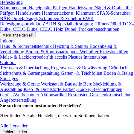
Befestigung
Klammer- und Nagelgeräte
Päffgen Handelsware Nägel & Drahtstifte
Päffgen Handelsware Hammertacker u. Klammern
SPAX-Schrauben
BÄR Dübel, Nägel, Schrauben & Zubehör
BWK
Befestigungsprodukte
ZAHN Spezialbefestigung
Hüfner-Dübel
TOX-
Dübel
CELO Dübel
CELO Holz-Dübel-Trockenbauschrauben
Mehr anzeigen (4)
Indoor
Haus- & Sicherheitstechnik
Heizung & Sanitär
Bodenbelag &
Verarbeitung
Boden- & Raumspartreppen
Wellhöfer Kniestocktüren
Maler- & Lackiererbedarf
tk accelis Plastics Innenausbau
Outdoor
Terrassen & Überdachung
Regenwasser & Bewässerung
Gründach
Sichtschutz & Gartengestaltung
Garten- & Teichfolien
Boden & Belag
Sonstiges
Werkzeuge & Geräte
Werkstatt & Baustelle
Berufsbekleidung &
Ausstattung
Kleb- & Dichtstoffe
Farben, Lacke, Beschichtungen
Gerüst-Werbebanner
Aktionsartikel
Restposten
Geschenk-Gutscheine
Angebotserstellung
Sie suchen einen bestimmten Hersteller?
Hier finden Sie alle Hersteller, die wir im Sortiment haben.
Alle Hersteller
Fehler melden