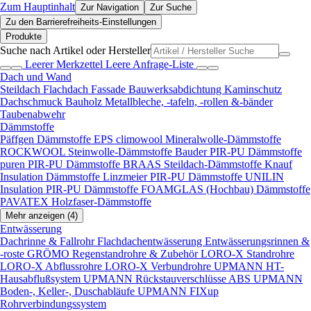
Zum Hauptinhalt
Zur Navigation
Zur Suche
Zu den Barrierefreiheits-Einstellungen
Produkte
Suche nach Artikel oder Hersteller
Leerer Merkzettel
Leere Anfrage-Liste
Dach und Wand
Steildach
Flachdach
Fassade
Bauwerksabdichtung
Kaminschutz
Dachschmuck
Bauholz
Metallbleche, -tafeln, -rollen &-bänder
Taubenabwehr
Dämmstoffe
Päffgen Dämmstoffe EPS
climowool Mineralwolle-Dämmstoffe
ROCKWOOL Steinwolle-Dämmstoffe
Bauder PIR-PU Dämmstoffe
puren PIR-PU Dämmstoffe
BRAAS Steildach-Dämmstoffe
Knauf
Insulation Dämmstoffe
Linzmeier PIR-PU Dämmstoffe
UNILIN
Insulation PIR-PU Dämmstoffe
FOAMGLAS (Hochbau) Dämmstoffe
PAVATEX Holzfaser-Dämmstoffe
Mehr anzeigen (4)
Entwässerung
Dachrinne & Fallrohr
Flachdachentwässerung
Entwässerungsrinnen &
-roste
GRÖMO Regenstandrohre & Zubehör
LORO-X Standrohre
LORO-X Abflussrohre
LORO-X Verbundrohre
UPMANN HT-
Hausabflußsystem
UPMANN Rückstauverschlüsse ABS
UPMANN
Boden-, Keller-, Duschabläufe
UPMANN FIXup
Rohrverbindungssystem