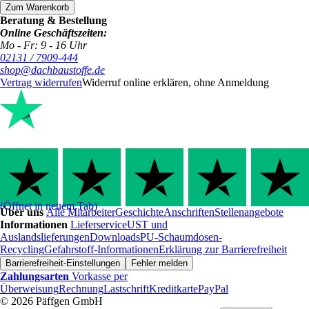
Zum Warenkorb
Beratung & Bestellung
Online Geschäftszeiten:
Mo - Fr: 9 - 16 Uhr
02131 / 7909-444
shop@dachbaustoffe.de
Vertrag widerrufen
Widerruf online erklären, ohne Anmeldung
(Öffnet in neuem Tab)
Über uns
Alle Mitarbeiter
Geschichte
Anschriften
Stellenangebote
Informationen
Lieferservice
UST und
Auslandslieferungen
Downloads
PU-Schaumdosen-
Recycling
Gefahrstoff-Informationen
Erklärung zur Barrierefreiheit
Barrierefreiheit-Einstellungen
Fehler melden
Zahlungsarten
Vorkasse per
Überweisung
Rechnung
Lastschrift
Kreditkarte
PayPal
© 2026 Päffgen GmbH