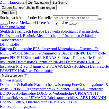
Zum Hauptinhalt
Zur Navigation
Zur Suche
Zu den Barrierefreiheits-Einstellungen
Produkte
Suche nach Artikel oder Hersteller
Leerer Merkzettel
Leere Anfrage-Liste
Dach und Wand
Steildach
Flachdach
Fassade
Bauwerksabdichtung
Kaminschutz
Dachschmuck
Bauholz
Metallbleche, -tafeln, -rollen &-bänder
Taubenabwehr
Dämmstoffe
Päffgen Dämmstoffe EPS
climowool Mineralwolle-Dämmstoffe
ROCKWOOL Steinwolle-Dämmstoffe
Bauder PIR-PU Dämmstoffe
puren PIR-PU Dämmstoffe
BRAAS Steildach-Dämmstoffe
Knauf
Insulation Dämmstoffe
Linzmeier PIR-PU Dämmstoffe
UNILIN
Insulation PIR-PU Dämmstoffe
FOAMGLAS (Hochbau) Dämmstoffe
PAVATEX Holzfaser-Dämmstoffe
Mehr anzeigen (4)
Entwässerung
Dachrinne & Fallrohr
Flachdachentwässerung
Entwässerungsrinnen &
-roste
GRÖMO Regenstandrohre & Zubehör
LORO-X Standrohre
LORO-X Abflussrohre
LORO-X Verbundrohre
UPMANN HT-
Hausabflußsystem
UPMANN Rückstauverschlüsse ABS
UPMANN
Boden-, Keller-, Duschabläufe
UPMANN FIXup
Rohrverbindungssystem