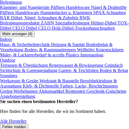
Befestigung
Klammer- und Nagelgeräte
Päffgen Handelsware Nägel & Drahtstifte
Päffgen Handelsware Hammertacker u. Klammern
SPAX-Schrauben
BÄR Dübel, Nägel, Schrauben & Zubehör
BWK
Befestigungsprodukte
ZAHN Spezialbefestigung
Hüfner-Dübel
TOX-
Dübel
CELO Dübel
CELO Holz-Dübel-Trockenbauschrauben
Mehr anzeigen (4)
Indoor
Haus- & Sicherheitstechnik
Heizung & Sanitär
Bodenbelag &
Verarbeitung
Boden- & Raumspartreppen
Wellhöfer Kniestocktüren
Maler- & Lackiererbedarf
tk accelis Plastics Innenausbau
Outdoor
Terrassen & Überdachung
Regenwasser & Bewässerung
Gründach
Sichtschutz & Gartengestaltung
Garten- & Teichfolien
Boden & Belag
Sonstiges
Werkzeuge & Geräte
Werkstatt & Baustelle
Berufsbekleidung &
Ausstattung
Kleb- & Dichtstoffe
Farben, Lacke, Beschichtungen
Gerüst-Werbebanner
Aktionsartikel
Restposten
Geschenk-Gutscheine
Angebotserstellung
Sie suchen einen bestimmten Hersteller?
Hier finden Sie alle Hersteller, die wir im Sortiment haben.
Alle Hersteller
Fehler melden