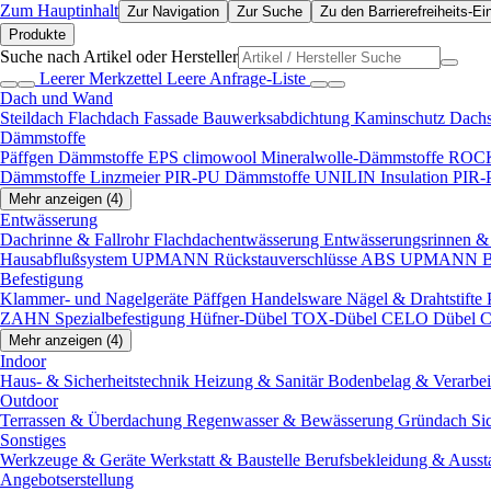
Zum Hauptinhalt
Zur Navigation
Zur Suche
Zu den Barrierefreiheits-Ei
Produkte
Suche nach Artikel oder Hersteller
Leerer Merkzettel
Leere Anfrage-Liste
Dach und Wand
Steildach
Flachdach
Fassade
Bauwerksabdichtung
Kaminschutz
Dach
Dämmstoffe
Päffgen Dämmstoffe EPS
climowool Mineralwolle-Dämmstoffe
ROCK
Dämmstoffe
Linzmeier PIR-PU Dämmstoffe
UNILIN Insulation PIR
Mehr anzeigen (4)
Entwässerung
Dachrinne & Fallrohr
Flachdachentwässerung
Entwässerungsrinnen & 
Hausabflußsystem
UPMANN Rückstauverschlüsse ABS
UPMANN Bod
Befestigung
Klammer- und Nagelgeräte
Päffgen Handelsware Nägel & Drahtstifte
ZAHN Spezialbefestigung
Hüfner-Dübel
TOX-Dübel
CELO Dübel
C
Mehr anzeigen (4)
Indoor
Haus- & Sicherheitstechnik
Heizung & Sanitär
Bodenbelag & Verarbe
Outdoor
Terrassen & Überdachung
Regenwasser & Bewässerung
Gründach
Si
Sonstiges
Werkzeuge & Geräte
Werkstatt & Baustelle
Berufsbekleidung & Ausst
Angebotserstellung