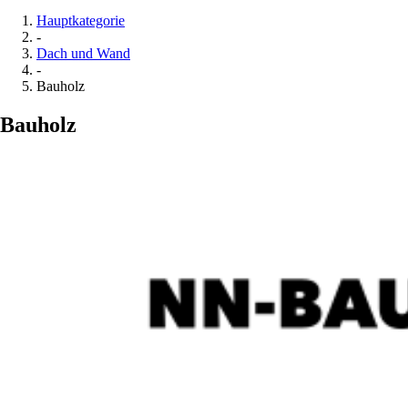
Hauptkategorie
-
Dach und Wand
-
Bauholz
Bauholz