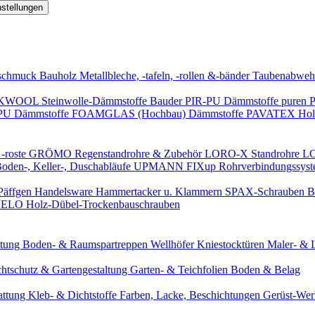
nstellungen
schmuck
Bauholz
Metallbleche, -tafeln, -rollen &-bänder
Taubenabweh
WOOL Steinwolle-Dämmstoffe
Bauder PIR-PU Dämmstoffe
puren 
-PU Dämmstoffe
FOAMGLAS (Hochbau) Dämmstoffe
PAVATEX Holz
-roste
GRÖMO Regenstandrohre & Zubehör
LORO-X Standrohre
LO
en-, Keller-, Duschabläufe
UPMANN FIXup Rohrverbindungssyst
Päffgen Handelsware Hammertacker u. Klammern
SPAX-Schrauben
B
ELO Holz-Dübel-Trockenbauschrauben
itung
Boden- & Raumspartreppen
Wellhöfer Kniestocktüren
Maler- & 
chtschutz & Gartengestaltung
Garten- & Teichfolien
Boden & Belag
attung
Kleb- & Dichtstoffe
Farben, Lacke, Beschichtungen
Gerüst-We