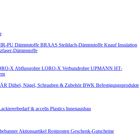
Keine Benachrichtigungen
r
PIR-PU Dämmstoffe
BRAAS Steildach-Dämmstoffe
Knauf Insulation
faser-Dämmstoffe
RO-X Abflussrohre
LORO-X Verbundrohre
UPMANN HT-
em
ÄR Dübel, Nägel, Schrauben & Zubehör
BWK Befestigungsprodukte
Lackiererbedarf
tk accelis Plastics Innenausbau
rbebanner
Aktionsartikel
Restposten
Geschenk-Gutscheine