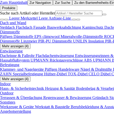
Zum Hauptinhalt
Zur Navigation
Zur Suche
Zu den Barrierefreiheits-Ei
Produkte
Suche nach Artikel oder Hersteller
Leerer Merkzettel
Leere Anfrage-Liste
Dach und Wand
Steildach
Flachdach
Fassade
Bauwerksabdichtung
Kaminschutz
Dach
Dämmstoffe
Päffgen Dämmstoffe EPS
climowool Mineralwolle-Dämmstoffe
ROCK
Dämmstoffe
Linzmeier PIR-PU Dämmstoffe
UNILIN Insulation PIR
Mehr anzeigen (4)
Entwässerung
Dachrinne & Fallrohr
Flachdachentwässerung
Entwässerungsrinnen & 
Hausabflußsystem
UPMANN Rückstauverschlüsse ABS
UPMANN Bod
Befestigung
Klammer- und Nagelgeräte
Päffgen Handelsware Nägel & Drahtstifte
ZAHN Spezialbefestigung
Hüfner-Dübel
TOX-Dübel
CELO Dübel
C
Mehr anzeigen (4)
Indoor
Haus- & Sicherheitstechnik
Heizung & Sanitär
Bodenbelag & Verarbe
Outdoor
Terrassen & Überdachung
Regenwasser & Bewässerung
Gründach
Si
Sonstiges
Werkzeuge & Geräte
Werkstatt & Baustelle
Berufsbekleidung & Ausst
Angebotserstellung