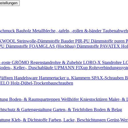
nstellungen
schmuck
Bauholz
Metallbleche, -tafeln, -rollen &-bänder
Taubenabweh
WOOL Steinwolle-Dämmstoffe
Bauder PIR-PU Dämmstoffe
puren 
-PU Dämmstoffe
FOAMGLAS (Hochbau) Dämmstoffe
PAVATEX Holz
-roste
GRÖMO Regenstandrohre & Zubehör
LORO-X Standrohre
LO
en-, Keller-, Duschabläufe
UPMANN FIXup Rohrverbindungssyst
Päffgen Handelsware Hammertacker u. Klammern
SPAX-Schrauben
B
ELO Holz-Dübel-Trockenbauschrauben
itung
Boden- & Raumspartreppen
Wellhöfer Kniestocktüren
Maler- & 
chtschutz & Gartengestaltung
Garten- & Teichfolien
Boden & Belag
attung
Kleb- & Dichtstoffe
Farben, Lacke, Beschichtungen
Gerüst-We