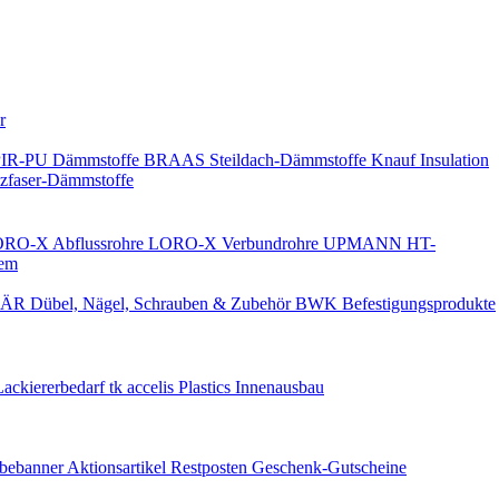
Keine Benachrichtigungen
r
PIR-PU Dämmstoffe
BRAAS Steildach-Dämmstoffe
Knauf Insulation
faser-Dämmstoffe
RO-X Abflussrohre
LORO-X Verbundrohre
UPMANN HT-
em
ÄR Dübel, Nägel, Schrauben & Zubehör
BWK Befestigungsprodukte
Lackiererbedarf
tk accelis Plastics Innenausbau
rbebanner
Aktionsartikel
Restposten
Geschenk-Gutscheine