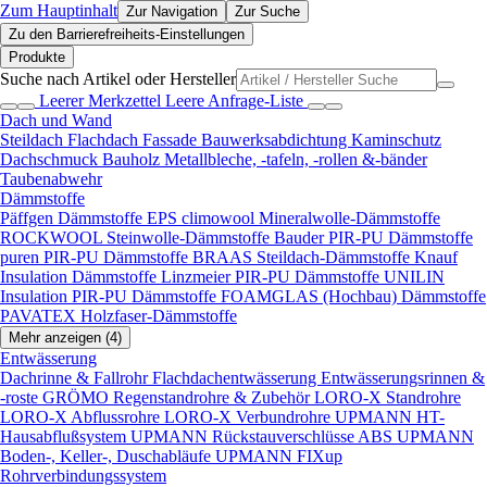
Zum Hauptinhalt
Zur Navigation
Zur Suche
Zu den Barrierefreiheits-Einstellungen
Produkte
Suche nach Artikel oder Hersteller
Leerer Merkzettel
Leere Anfrage-Liste
Dach und Wand
Steildach
Flachdach
Fassade
Bauwerksabdichtung
Kaminschutz
Dachschmuck
Bauholz
Metallbleche, -tafeln, -rollen &-bänder
Taubenabwehr
Dämmstoffe
Päffgen Dämmstoffe EPS
climowool Mineralwolle-Dämmstoffe
ROCKWOOL Steinwolle-Dämmstoffe
Bauder PIR-PU Dämmstoffe
puren PIR-PU Dämmstoffe
BRAAS Steildach-Dämmstoffe
Knauf
Insulation Dämmstoffe
Linzmeier PIR-PU Dämmstoffe
UNILIN
Insulation PIR-PU Dämmstoffe
FOAMGLAS (Hochbau) Dämmstoffe
PAVATEX Holzfaser-Dämmstoffe
Mehr anzeigen (4)
Entwässerung
Dachrinne & Fallrohr
Flachdachentwässerung
Entwässerungsrinnen &
-roste
GRÖMO Regenstandrohre & Zubehör
LORO-X Standrohre
LORO-X Abflussrohre
LORO-X Verbundrohre
UPMANN HT-
Hausabflußsystem
UPMANN Rückstauverschlüsse ABS
UPMANN
Boden-, Keller-, Duschabläufe
UPMANN FIXup
Rohrverbindungssystem