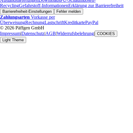
Auslandslieferungen
Downloads
PU-Schaumdosen-
Recycling
Gefahrstoff-Informationen
Erklärung zur Barrierefreiheit
Barrierefreiheit-Einstellungen
Fehler melden
Zahlungsarten
Vorkasse per
Überweisung
Rechnung
Lastschrift
Kreditkarte
PayPal
© 2026 Päffgen GmbH
Impressum
|
Datenschutz
|
AGB
|
Widerrufsbelehrung
|
COOKIES
Light Theme