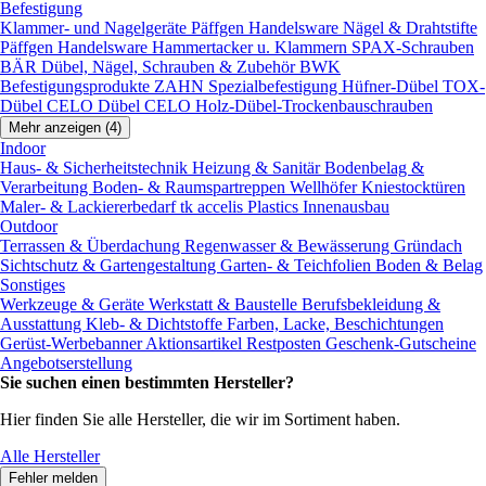
Befestigung
Klammer- und Nagelgeräte
Päffgen Handelsware Nägel & Drahtstifte
Päffgen Handelsware Hammertacker u. Klammern
SPAX-Schrauben
BÄR Dübel, Nägel, Schrauben & Zubehör
BWK
Befestigungsprodukte
ZAHN Spezialbefestigung
Hüfner-Dübel
TOX-
Dübel
CELO Dübel
CELO Holz-Dübel-Trockenbauschrauben
Mehr anzeigen (4)
Indoor
Haus- & Sicherheitstechnik
Heizung & Sanitär
Bodenbelag &
Verarbeitung
Boden- & Raumspartreppen
Wellhöfer Kniestocktüren
Maler- & Lackiererbedarf
tk accelis Plastics Innenausbau
Outdoor
Terrassen & Überdachung
Regenwasser & Bewässerung
Gründach
Sichtschutz & Gartengestaltung
Garten- & Teichfolien
Boden & Belag
Sonstiges
Werkzeuge & Geräte
Werkstatt & Baustelle
Berufsbekleidung &
Ausstattung
Kleb- & Dichtstoffe
Farben, Lacke, Beschichtungen
Gerüst-Werbebanner
Aktionsartikel
Restposten
Geschenk-Gutscheine
Angebotserstellung
Sie suchen einen bestimmten Hersteller?
Hier finden Sie alle Hersteller, die wir im Sortiment haben.
Alle Hersteller
Fehler melden