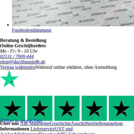
Fussbodendämmung
Beratung & Bestellung
Online Geschäftszeiten:
Mo - Fr: 9 - 16 Uhr
02131 / 7909-444
shop@dachbaustoffe.de
Vertrag widerrufen
Widerruf online erklären, ohne Anmeldung
(Öffnet in neuem Tab)
Über uns
Alle Mitarbeiter
Geschichte
Anschriften
Stellenangebote
Informationen
Lieferservice
UST und