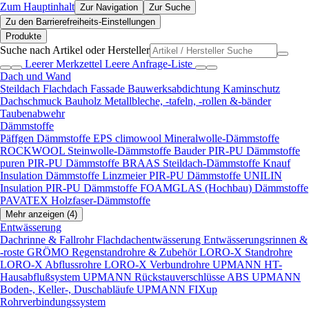
Zum Hauptinhalt
Zur Navigation
Zur Suche
Zu den Barrierefreiheits-Einstellungen
Produkte
Suche nach Artikel oder Hersteller
Leerer Merkzettel
Leere Anfrage-Liste
Dach und Wand
Steildach
Flachdach
Fassade
Bauwerksabdichtung
Kaminschutz
Dachschmuck
Bauholz
Metallbleche, -tafeln, -rollen &-bänder
Taubenabwehr
Dämmstoffe
Päffgen Dämmstoffe EPS
climowool Mineralwolle-Dämmstoffe
ROCKWOOL Steinwolle-Dämmstoffe
Bauder PIR-PU Dämmstoffe
puren PIR-PU Dämmstoffe
BRAAS Steildach-Dämmstoffe
Knauf
Insulation Dämmstoffe
Linzmeier PIR-PU Dämmstoffe
UNILIN
Insulation PIR-PU Dämmstoffe
FOAMGLAS (Hochbau) Dämmstoffe
PAVATEX Holzfaser-Dämmstoffe
Mehr anzeigen (4)
Entwässerung
Dachrinne & Fallrohr
Flachdachentwässerung
Entwässerungsrinnen &
-roste
GRÖMO Regenstandrohre & Zubehör
LORO-X Standrohre
LORO-X Abflussrohre
LORO-X Verbundrohre
UPMANN HT-
Hausabflußsystem
UPMANN Rückstauverschlüsse ABS
UPMANN
Boden-, Keller-, Duschabläufe
UPMANN FIXup
Rohrverbindungssystem