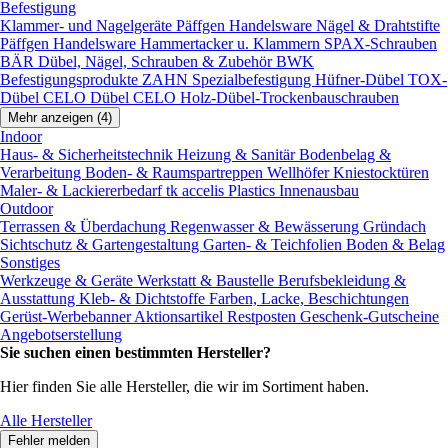
Befestigung
Klammer- und Nagelgeräte
Päffgen Handelsware Nägel & Drahtstifte
Päffgen Handelsware Hammertacker u. Klammern
SPAX-Schrauben
BÄR Dübel, Nägel, Schrauben & Zubehör
BWK
Befestigungsprodukte
ZAHN Spezialbefestigung
Hüfner-Dübel
TOX-
Dübel
CELO Dübel
CELO Holz-Dübel-Trockenbauschrauben
Mehr anzeigen (4)
Indoor
Haus- & Sicherheitstechnik
Heizung & Sanitär
Bodenbelag &
Verarbeitung
Boden- & Raumspartreppen
Wellhöfer Kniestocktüren
Maler- & Lackiererbedarf
tk accelis Plastics Innenausbau
Outdoor
Terrassen & Überdachung
Regenwasser & Bewässerung
Gründach
Sichtschutz & Gartengestaltung
Garten- & Teichfolien
Boden & Belag
Sonstiges
Werkzeuge & Geräte
Werkstatt & Baustelle
Berufsbekleidung &
Ausstattung
Kleb- & Dichtstoffe
Farben, Lacke, Beschichtungen
Gerüst-Werbebanner
Aktionsartikel
Restposten
Geschenk-Gutscheine
Angebotserstellung
Sie suchen einen bestimmten Hersteller?
Hier finden Sie alle Hersteller, die wir im Sortiment haben.
Alle Hersteller
Fehler melden