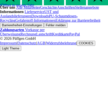
(Öffnet in neuem Tab)
Über uns
Alle Mitarbeiter
Geschichte
Anschriften
Stellenangebote
Informationen
Lieferservice
UST und
Auslandslieferungen
Downloads
PU-Schaumdosen-
Recycling
Gefahrstoff-Informationen
Erklärung zur Barrierefreiheit
Barrierefreiheit-Einstellungen
Fehler melden
Zahlungsarten
Vorkasse per
Überweisung
Rechnung
Lastschrift
Kreditkarte
PayPal
© 2026 Päffgen GmbH
Impressum
|
Datenschutz
|
AGB
|
Widerrufsbelehrung
|
COOKIES
Light Theme