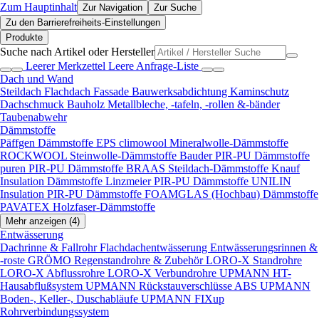
Zum Hauptinhalt
Zur Navigation
Zur Suche
Zu den Barrierefreiheits-Einstellungen
Produkte
Suche nach Artikel oder Hersteller
Leerer Merkzettel
Leere Anfrage-Liste
Dach und Wand
Steildach
Flachdach
Fassade
Bauwerksabdichtung
Kaminschutz
Dachschmuck
Bauholz
Metallbleche, -tafeln, -rollen &-bänder
Taubenabwehr
Dämmstoffe
Päffgen Dämmstoffe EPS
climowool Mineralwolle-Dämmstoffe
ROCKWOOL Steinwolle-Dämmstoffe
Bauder PIR-PU Dämmstoffe
puren PIR-PU Dämmstoffe
BRAAS Steildach-Dämmstoffe
Knauf
Insulation Dämmstoffe
Linzmeier PIR-PU Dämmstoffe
UNILIN
Insulation PIR-PU Dämmstoffe
FOAMGLAS (Hochbau) Dämmstoffe
PAVATEX Holzfaser-Dämmstoffe
Mehr anzeigen (4)
Entwässerung
Dachrinne & Fallrohr
Flachdachentwässerung
Entwässerungsrinnen &
-roste
GRÖMO Regenstandrohre & Zubehör
LORO-X Standrohre
LORO-X Abflussrohre
LORO-X Verbundrohre
UPMANN HT-
Hausabflußsystem
UPMANN Rückstauverschlüsse ABS
UPMANN
Boden-, Keller-, Duschabläufe
UPMANN FIXup
Rohrverbindungssystem