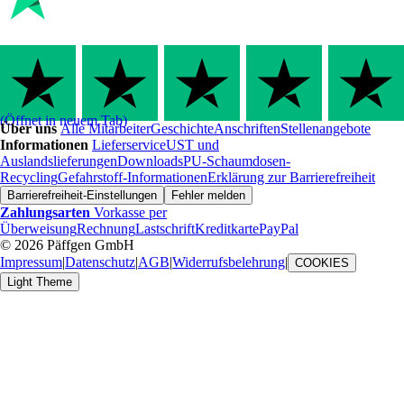
(Öffnet in neuem Tab)
Über uns
Alle Mitarbeiter
Geschichte
Anschriften
Stellenangebote
Informationen
Lieferservice
UST und
Auslandslieferungen
Downloads
PU-Schaumdosen-
Recycling
Gefahrstoff-Informationen
Erklärung zur Barrierefreiheit
Barrierefreiheit-Einstellungen
Fehler melden
Zahlungsarten
Vorkasse per
Überweisung
Rechnung
Lastschrift
Kreditkarte
PayPal
© 2026 Päffgen GmbH
Impressum
|
Datenschutz
|
AGB
|
Widerrufsbelehrung
|
COOKIES
Light Theme