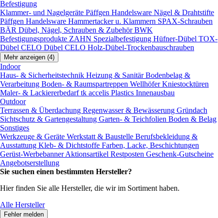
Befestigung
Klammer- und Nagelgeräte
Päffgen Handelsware Nägel & Drahtstifte
Päffgen Handelsware Hammertacker u. Klammern
SPAX-Schrauben
BÄR Dübel, Nägel, Schrauben & Zubehör
BWK
Befestigungsprodukte
ZAHN Spezialbefestigung
Hüfner-Dübel
TOX-
Dübel
CELO Dübel
CELO Holz-Dübel-Trockenbauschrauben
Mehr anzeigen (4)
Indoor
Haus- & Sicherheitstechnik
Heizung & Sanitär
Bodenbelag &
Verarbeitung
Boden- & Raumspartreppen
Wellhöfer Kniestocktüren
Maler- & Lackiererbedarf
tk accelis Plastics Innenausbau
Outdoor
Terrassen & Überdachung
Regenwasser & Bewässerung
Gründach
Sichtschutz & Gartengestaltung
Garten- & Teichfolien
Boden & Belag
Sonstiges
Werkzeuge & Geräte
Werkstatt & Baustelle
Berufsbekleidung &
Ausstattung
Kleb- & Dichtstoffe
Farben, Lacke, Beschichtungen
Gerüst-Werbebanner
Aktionsartikel
Restposten
Geschenk-Gutscheine
Angebotserstellung
Sie suchen einen bestimmten Hersteller?
Hier finden Sie alle Hersteller, die wir im Sortiment haben.
Alle Hersteller
Fehler melden