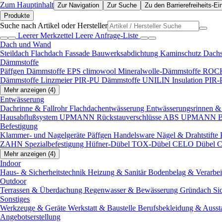
Zum Hauptinhalt
Zur Navigation
Zur Suche
Zu den Barrierefreiheits-Ei
Produkte
Suche nach Artikel oder Hersteller
Leerer Merkzettel
Leere Anfrage-Liste
Dach und Wand
Steildach
Flachdach
Fassade
Bauwerksabdichtung
Kaminschutz
Dach
Dämmstoffe
Päffgen Dämmstoffe EPS
climowool Mineralwolle-Dämmstoffe
ROCK
Dämmstoffe
Linzmeier PIR-PU Dämmstoffe
UNILIN Insulation PIR
Mehr anzeigen (4)
Entwässerung
Dachrinne & Fallrohr
Flachdachentwässerung
Entwässerungsrinnen & 
Hausabflußsystem
UPMANN Rückstauverschlüsse ABS
UPMANN Bod
Befestigung
Klammer- und Nagelgeräte
Päffgen Handelsware Nägel & Drahtstifte
ZAHN Spezialbefestigung
Hüfner-Dübel
TOX-Dübel
CELO Dübel
C
Mehr anzeigen (4)
Indoor
Haus- & Sicherheitstechnik
Heizung & Sanitär
Bodenbelag & Verarbe
Outdoor
Terrassen & Überdachung
Regenwasser & Bewässerung
Gründach
Si
Sonstiges
Werkzeuge & Geräte
Werkstatt & Baustelle
Berufsbekleidung & Ausst
Angebotserstellung