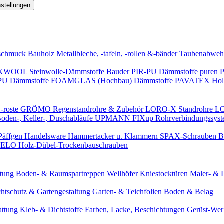
nstellungen
schmuck
Bauholz
Metallbleche, -tafeln, -rollen &-bänder
Taubenabweh
WOOL Steinwolle-Dämmstoffe
Bauder PIR-PU Dämmstoffe
puren 
-PU Dämmstoffe
FOAMGLAS (Hochbau) Dämmstoffe
PAVATEX Holz
-roste
GRÖMO Regenstandrohre & Zubehör
LORO-X Standrohre
LO
en-, Keller-, Duschabläufe
UPMANN FIXup Rohrverbindungssyst
Päffgen Handelsware Hammertacker u. Klammern
SPAX-Schrauben
B
ELO Holz-Dübel-Trockenbauschrauben
itung
Boden- & Raumspartreppen
Wellhöfer Kniestocktüren
Maler- & 
chtschutz & Gartengestaltung
Garten- & Teichfolien
Boden & Belag
attung
Kleb- & Dichtstoffe
Farben, Lacke, Beschichtungen
Gerüst-We