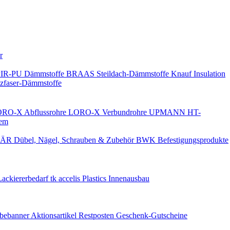
Keine Benachrichtigungen
r
PIR-PU Dämmstoffe
BRAAS Steildach-Dämmstoffe
Knauf Insulation
faser-Dämmstoffe
RO-X Abflussrohre
LORO-X Verbundrohre
UPMANN HT-
em
ÄR Dübel, Nägel, Schrauben & Zubehör
BWK Befestigungsprodukte
Lackiererbedarf
tk accelis Plastics Innenausbau
rbebanner
Aktionsartikel
Restposten
Geschenk-Gutscheine