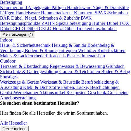
Befestigung
Klammer- und Nagelgeräte
Päffgen Handelsware Nägel & Drahtstifte
Päffgen Handelsware Hammertacker u. Klammern
SPAX-Schrauben
BÄR Dübel, Nägel, Schrauben & Zubehör
BWK
Befestigungsprodukte
ZAHN Spezialbefestigung
Hüfner-Dübel
TOX-
Dübel
CELO Dübel
CELO Holz-Dübel-Trockenbauschrauben
Mehr anzeigen (4)
Indoor
Haus- & Sicherheitstechnik
Heizung & Sanitär
Bodenbelag &
Verarbeitung
Boden- & Raumspartreppen
Wellhöfer Kniestocktüren
Maler- & Lackiererbedarf
tk accelis Plastics Innenausbau
Outdoor
Terrassen & Überdachung
Regenwasser & Bewässerung
Gründach
Sichtschutz & Gartengestaltung
Garten- & Teichfolien
Boden & Belag
Sonstiges
Werkzeuge & Geräte
Werkstatt & Baustelle
Berufsbekleidung &
Ausstattung
Kleb- & Dichtstoffe
Farben, Lacke, Beschichtungen
Gerüst-Werbebanner
Aktionsartikel
Restposten
Geschenk-Gutscheine
Angebotserstellung
Sie suchen einen bestimmten Hersteller?
Hier finden Sie alle Hersteller, die wir im Sortiment haben.
Alle Hersteller
Fehler melden