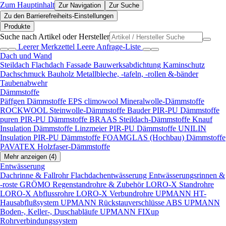
Zum Hauptinhalt
Zur Navigation
Zur Suche
Zu den Barrierefreiheits-Einstellungen
Produkte
Suche nach Artikel oder Hersteller
Leerer Merkzettel
Leere Anfrage-Liste
Dach und Wand
Steildach
Flachdach
Fassade
Bauwerksabdichtung
Kaminschutz
Dachschmuck
Bauholz
Metallbleche, -tafeln, -rollen &-bänder
Taubenabwehr
Dämmstoffe
Päffgen Dämmstoffe EPS
climowool Mineralwolle-Dämmstoffe
ROCKWOOL Steinwolle-Dämmstoffe
Bauder PIR-PU Dämmstoffe
puren PIR-PU Dämmstoffe
BRAAS Steildach-Dämmstoffe
Knauf
Insulation Dämmstoffe
Linzmeier PIR-PU Dämmstoffe
UNILIN
Insulation PIR-PU Dämmstoffe
FOAMGLAS (Hochbau) Dämmstoffe
PAVATEX Holzfaser-Dämmstoffe
Mehr anzeigen (4)
Entwässerung
Dachrinne & Fallrohr
Flachdachentwässerung
Entwässerungsrinnen &
-roste
GRÖMO Regenstandrohre & Zubehör
LORO-X Standrohre
LORO-X Abflussrohre
LORO-X Verbundrohre
UPMANN HT-
Hausabflußsystem
UPMANN Rückstauverschlüsse ABS
UPMANN
Boden-, Keller-, Duschabläufe
UPMANN FIXup
Rohrverbindungssystem