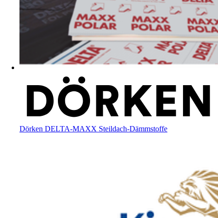
Dörken DELTA-MAXX Steildach-Dämmstoffe