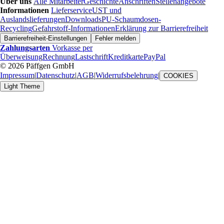
Über uns
Alle Mitarbeiter
Geschichte
Anschriften
Stellenangebote
Informationen
Lieferservice
UST und
Auslandslieferungen
Downloads
PU-Schaumdosen-
Recycling
Gefahrstoff-Informationen
Erklärung zur Barrierefreiheit
Barrierefreiheit-Einstellungen
Fehler melden
Zahlungsarten
Vorkasse per
Überweisung
Rechnung
Lastschrift
Kreditkarte
PayPal
© 2026 Päffgen GmbH
Impressum
|
Datenschutz
|
AGB
|
Widerrufsbelehrung
|
COOKIES
Light Theme