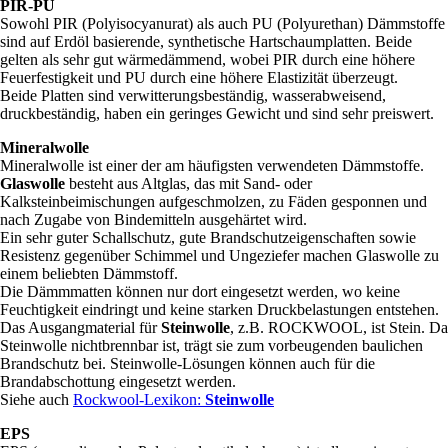
PIR-PU
Sowohl PIR (Polyisocyanurat) als auch PU (Polyurethan) Dämmstoffe
sind auf Erdöl basierende, synthetische Hartschaumplatten. Beide
gelten als sehr gut wärmedämmend, wobei PIR durch eine höhere
Feuerfestigkeit und PU durch eine höhere Elastizität überzeugt.
Beide Platten sind verwitterungsbeständig, wasserabweisend,
druckbeständig, haben ein geringes Gewicht und sind sehr preiswert.
Mineralwolle
Mineralwolle ist einer der am häufigsten verwendeten Dämmstoffe.
Glaswolle
besteht aus Altglas, das mit Sand- oder
Kalksteinbeimischungen aufgeschmolzen, zu Fäden gesponnen und
nach Zugabe von Bindemitteln ausgehärtet wird.
Ein sehr guter Schallschutz, gute Brandschutzeigenschaften sowie
Resistenz gegenüber Schimmel und Ungeziefer machen Glaswolle zu
einem beliebten Dämmstoff.
Die Dämmmatten können nur dort eingesetzt werden, wo keine
Feuchtigkeit eindringt und keine starken Druckbelastungen entstehen.
Das Ausgangmaterial für
Steinwolle
, z.B. ROCKWOOL, ist Stein. Da
Steinwolle nichtbrennbar ist, trägt sie zum vorbeugenden baulichen
Brandschutz bei. Steinwolle-Lösungen können auch für die
Brandabschottung eingesetzt werden.
Siehe auch
Rockwool-Lexikon:
Steinwolle
EPS