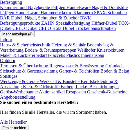
Befestigung
Klammer- und Nagelgeräte
Päffgen Handelsware Nägel & Drahtstifte
Päffgen Handelsware Hammertacker u. Klammern
SPAX-Schrauben
BÄR Dübel, Nägel, Schrauben & Zubehör
BWK
Befestigungsprodukte
ZAHN Spezialbefestigung
Hüfner-Dübel
TOX-
Dübel
CELO Dübel
CELO Holz-Dübel-Trockenbauschrauben
Mehr anzeigen (4)
Indoor
Haus- & Sicherheitstechnik
Heizung & Sanitär
Bodenbelag &
Verarbeitung
Boden- & Raumspartreppen
Wellhöfer Kniestocktüren
Maler- & Lackiererbedarf
tk accelis Plastics Innenausbau
Outdoor
Terrassen & Überdachung
Regenwasser & Bewässerung
Gründach
Sichtschutz & Gartengestaltung
Garten- & Teichfolien
Boden & Belag
Sonstiges
Werkzeuge & Geräte
Werkstatt & Baustelle
Berufsbekleidung &
Ausstattung
Kleb- & Dichtstoffe
Farben, Lacke, Beschichtungen
Gerüst-Werbebanner
Aktionsartikel
Restposten
Geschenk-Gutscheine
Angebotserstellung
Sie suchen einen bestimmten Hersteller?
Hier finden Sie alle Hersteller, die wir im Sortiment haben.
Alle Hersteller
Fehler melden