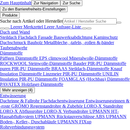
Zum Hauptinhalt
Zur Navigation
Zur Suche
Zu den Barrierefreiheits-Einstellungen
Produkte
Suche nach Artikel oder Hersteller
Leerer Merkzettel
Leere Anfrage-Liste
Dach und Wand
Steildach
Flachdach
Fassade
Bauwerksabdichtung
Kaminschutz
Dachschmuck
Bauholz
Metallbleche, -tafeln, -rollen &-bänder
Taubenabwehr
Dämmstoffe
Päffgen Dämmstoffe EPS
climowool Mineralwolle-Dämmstoffe
ROCKWOOL Steinwolle-Dämmstoffe
Bauder PIR-PU Dämmstoffe
puren PIR-PU Dämmstoffe
BRAAS Steildach-Dämmstoffe
Knauf
Insulation Dämmstoffe
Linzmeier PIR-PU Dämmstoffe
UNILIN
Insulation PIR-PU Dämmstoffe
FOAMGLAS (Hochbau) Dämmstoffe
PAVATEX Holzfaser-Dämmstoffe
Mehr anzeigen (4)
Entwässerung
Dachrinne & Fallrohr
Flachdachentwässerung
Entwässerungsrinnen &
-roste
GRÖMO Regenstandrohre & Zubehör
LORO-X Standrohre
LORO-X Abflussrohre
LORO-X Verbundrohre
UPMANN HT-
Hausabflußsystem
UPMANN Rückstauverschlüsse ABS
UPMANN
Boden-, Keller-, Duschabläufe
UPMANN FIXup
Rohrverbindungssystem