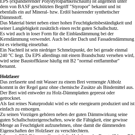
EPS (expandierender Polystyrolpartikelschaum) ist allgemein unter
dem von BASF geschützten Begriff "Styropor" bekannt und ist
ebenfalls ein auf Mineral- bzw. Erdöl basierender synthetischer
Dämmstoff.
Das Material bietet neben einer hohen Feuchtigkeitsbeständigkeit und
seiner Langlebigkeit zusätzlich einen recht guten Schallschutz.
Es wird auch in loser Form für die Einblasdämmung bei der
Kerndämmung verwendet. Auch bei der Dach und Fassadendämmung
ist es vielseitig einsetzbar.
Ein Nachteil ist sein niedriger Schmelzpunkt, der bei gerade einmal
240 °C liegt. Da EPS allerdings mit einem Brandschutz versehen wird,
wird seine Baustoffklasse häufig mit B2 "normal entflammbar"
benannt.
Holzfaser
Das zerfaserte und mit Wasser zu einem Brei vermengte Altholz
kommt in der Regel ganz ohne chemische Zusätze als Bindemittel aus.
Der Brei wird entweder zu Holz-Dämmplatten gepresst oder
getrocknet.
Als fast reines Naturprodukt wird es sehr energiearm produziert und ist
einfach zu entsorgen.
Zu seinen Vorzügen gehören neben der guten Dämmwirkung seine
guten Schallschutzeigenschaften, sowie die Fähigkeit, eine gewisse
Menge an Feuchtigkeit aufzunehmen, ohne damit die dämmenden
Eigenschaften der Holzfaser zu verschlechtern.