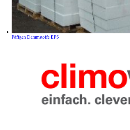
Päffgen Dämmstoffe EPS