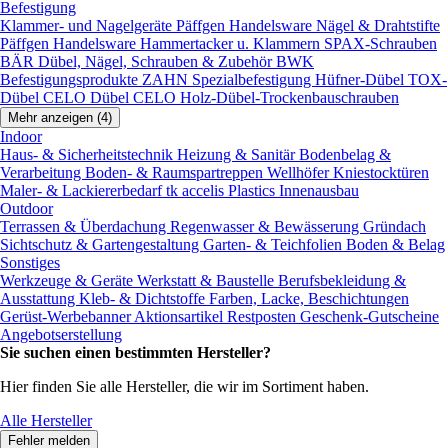
Befestigung
Klammer- und Nagelgeräte
Päffgen Handelsware Nägel & Drahtstifte
Päffgen Handelsware Hammertacker u. Klammern
SPAX-Schrauben
BÄR Dübel, Nägel, Schrauben & Zubehör
BWK
Befestigungsprodukte
ZAHN Spezialbefestigung
Hüfner-Dübel
TOX-
Dübel
CELO Dübel
CELO Holz-Dübel-Trockenbauschrauben
Mehr anzeigen (4)
Indoor
Haus- & Sicherheitstechnik
Heizung & Sanitär
Bodenbelag &
Verarbeitung
Boden- & Raumspartreppen
Wellhöfer Kniestocktüren
Maler- & Lackiererbedarf
tk accelis Plastics Innenausbau
Outdoor
Terrassen & Überdachung
Regenwasser & Bewässerung
Gründach
Sichtschutz & Gartengestaltung
Garten- & Teichfolien
Boden & Belag
Sonstiges
Werkzeuge & Geräte
Werkstatt & Baustelle
Berufsbekleidung &
Ausstattung
Kleb- & Dichtstoffe
Farben, Lacke, Beschichtungen
Gerüst-Werbebanner
Aktionsartikel
Restposten
Geschenk-Gutscheine
Angebotserstellung
Sie suchen einen bestimmten Hersteller?
Hier finden Sie alle Hersteller, die wir im Sortiment haben.
Alle Hersteller
Fehler melden