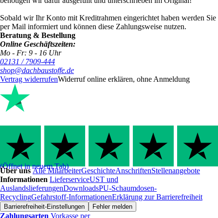
benötigen wir dafür ausgefüllt und unterschrieben im Original!
Sobald wir Ihr Konto mit Kreditrahmen eingerichtet haben werden Sie
per Mail informiert und können diese Zahlungsweise nutzen.
Beratung & Bestellung
Online Geschäftszeiten:
Mo - Fr: 9 - 16 Uhr
02131 / 7909-444
shop@dachbaustoffe.de
Vertrag widerrufen
Widerruf online erklären, ohne Anmeldung
(Öffnet in neuem Tab)
Über uns
Alle Mitarbeiter
Geschichte
Anschriften
Stellenangebote
Informationen
Lieferservice
UST und
Auslandslieferungen
Downloads
PU-Schaumdosen-
Recycling
Gefahrstoff-Informationen
Erklärung zur Barrierefreiheit
Barrierefreiheit-Einstellungen
Fehler melden
Zahlungsarten
Vorkasse per