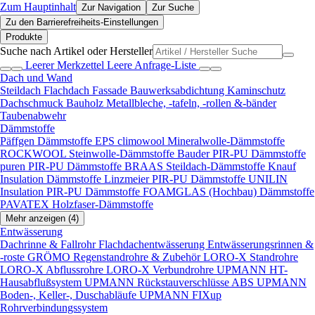
Zum Hauptinhalt
Zur Navigation
Zur Suche
Zu den Barrierefreiheits-Einstellungen
Produkte
Suche nach Artikel oder Hersteller
Leerer Merkzettel
Leere Anfrage-Liste
Dach und Wand
Steildach
Flachdach
Fassade
Bauwerksabdichtung
Kaminschutz
Dachschmuck
Bauholz
Metallbleche, -tafeln, -rollen &-bänder
Taubenabwehr
Dämmstoffe
Päffgen Dämmstoffe EPS
climowool Mineralwolle-Dämmstoffe
ROCKWOOL Steinwolle-Dämmstoffe
Bauder PIR-PU Dämmstoffe
puren PIR-PU Dämmstoffe
BRAAS Steildach-Dämmstoffe
Knauf
Insulation Dämmstoffe
Linzmeier PIR-PU Dämmstoffe
UNILIN
Insulation PIR-PU Dämmstoffe
FOAMGLAS (Hochbau) Dämmstoffe
PAVATEX Holzfaser-Dämmstoffe
Mehr anzeigen (4)
Entwässerung
Dachrinne & Fallrohr
Flachdachentwässerung
Entwässerungsrinnen &
-roste
GRÖMO Regenstandrohre & Zubehör
LORO-X Standrohre
LORO-X Abflussrohre
LORO-X Verbundrohre
UPMANN HT-
Hausabflußsystem
UPMANN Rückstauverschlüsse ABS
UPMANN
Boden-, Keller-, Duschabläufe
UPMANN FIXup
Rohrverbindungssystem