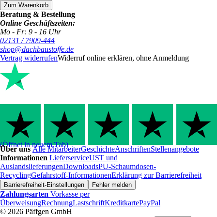
Zum Warenkorb
Beratung & Bestellung
Online Geschäftszeiten:
Mo - Fr: 9 - 16 Uhr
02131 / 7909-444
shop@dachbaustoffe.de
Vertrag widerrufen
Widerruf online erklären, ohne Anmeldung
(Öffnet in neuem Tab)
Über uns
Alle Mitarbeiter
Geschichte
Anschriften
Stellenangebote
Informationen
Lieferservice
UST und
Auslandslieferungen
Downloads
PU-Schaumdosen-
Recycling
Gefahrstoff-Informationen
Erklärung zur Barrierefreiheit
Barrierefreiheit-Einstellungen
Fehler melden
Zahlungsarten
Vorkasse per
Überweisung
Rechnung
Lastschrift
Kreditkarte
PayPal
© 2026 Päffgen GmbH