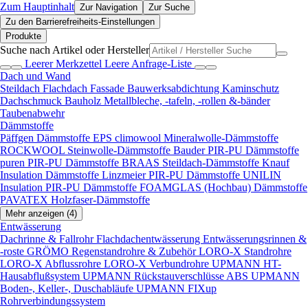
Zum Hauptinhalt
Zur Navigation
Zur Suche
Zu den Barrierefreiheits-Einstellungen
Produkte
Suche nach Artikel oder Hersteller
Leerer Merkzettel
Leere Anfrage-Liste
Dach und Wand
Steildach
Flachdach
Fassade
Bauwerksabdichtung
Kaminschutz
Dachschmuck
Bauholz
Metallbleche, -tafeln, -rollen &-bänder
Taubenabwehr
Dämmstoffe
Päffgen Dämmstoffe EPS
climowool Mineralwolle-Dämmstoffe
ROCKWOOL Steinwolle-Dämmstoffe
Bauder PIR-PU Dämmstoffe
puren PIR-PU Dämmstoffe
BRAAS Steildach-Dämmstoffe
Knauf
Insulation Dämmstoffe
Linzmeier PIR-PU Dämmstoffe
UNILIN
Insulation PIR-PU Dämmstoffe
FOAMGLAS (Hochbau) Dämmstoffe
PAVATEX Holzfaser-Dämmstoffe
Mehr anzeigen (4)
Entwässerung
Dachrinne & Fallrohr
Flachdachentwässerung
Entwässerungsrinnen &
-roste
GRÖMO Regenstandrohre & Zubehör
LORO-X Standrohre
LORO-X Abflussrohre
LORO-X Verbundrohre
UPMANN HT-
Hausabflußsystem
UPMANN Rückstauverschlüsse ABS
UPMANN
Boden-, Keller-, Duschabläufe
UPMANN FIXup
Rohrverbindungssystem