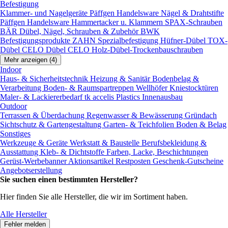
Befestigung
Klammer- und Nagelgeräte
Päffgen Handelsware Nägel & Drahtstifte
Päffgen Handelsware Hammertacker u. Klammern
SPAX-Schrauben
BÄR Dübel, Nägel, Schrauben & Zubehör
BWK
Befestigungsprodukte
ZAHN Spezialbefestigung
Hüfner-Dübel
TOX-
Dübel
CELO Dübel
CELO Holz-Dübel-Trockenbauschrauben
Mehr anzeigen (4)
Indoor
Haus- & Sicherheitstechnik
Heizung & Sanitär
Bodenbelag &
Verarbeitung
Boden- & Raumspartreppen
Wellhöfer Kniestocktüren
Maler- & Lackiererbedarf
tk accelis Plastics Innenausbau
Outdoor
Terrassen & Überdachung
Regenwasser & Bewässerung
Gründach
Sichtschutz & Gartengestaltung
Garten- & Teichfolien
Boden & Belag
Sonstiges
Werkzeuge & Geräte
Werkstatt & Baustelle
Berufsbekleidung &
Ausstattung
Kleb- & Dichtstoffe
Farben, Lacke, Beschichtungen
Gerüst-Werbebanner
Aktionsartikel
Restposten
Geschenk-Gutscheine
Angebotserstellung
Sie suchen einen bestimmten Hersteller?
Hier finden Sie alle Hersteller, die wir im Sortiment haben.
Alle Hersteller
Fehler melden