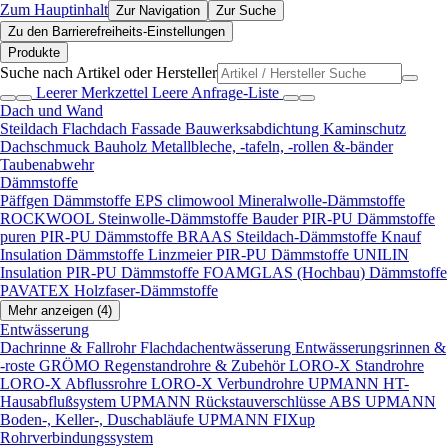
Zum Hauptinhalt
Zur Navigation
Zur Suche
Zu den Barrierefreiheits-Einstellungen
Produkte
Suche nach Artikel oder Hersteller
Leerer Merkzettel
Leere Anfrage-Liste
Dach und Wand
Steildach
Flachdach
Fassade
Bauwerksabdichtung
Kaminschutz
Dachschmuck
Bauholz
Metallbleche, -tafeln, -rollen &-bänder
Taubenabwehr
Dämmstoffe
Päffgen Dämmstoffe EPS
climowool Mineralwolle-Dämmstoffe
ROCKWOOL Steinwolle-Dämmstoffe
Bauder PIR-PU Dämmstoffe
puren PIR-PU Dämmstoffe
BRAAS Steildach-Dämmstoffe
Knauf
Insulation Dämmstoffe
Linzmeier PIR-PU Dämmstoffe
UNILIN
Insulation PIR-PU Dämmstoffe
FOAMGLAS (Hochbau) Dämmstoffe
PAVATEX Holzfaser-Dämmstoffe
Mehr anzeigen (4)
Entwässerung
Dachrinne & Fallrohr
Flachdachentwässerung
Entwässerungsrinnen &
-roste
GRÖMO Regenstandrohre & Zubehör
LORO-X Standrohre
LORO-X Abflussrohre
LORO-X Verbundrohre
UPMANN HT-
Hausabflußsystem
UPMANN Rückstauverschlüsse ABS
UPMANN
Boden-, Keller-, Duschabläufe
UPMANN FIXup
Rohrverbindungssystem