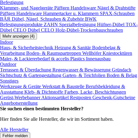
Befestigung
Klammer- und Nagelgeräte
Päffgen Handelsware Nägel & Drahtstifte
Päffgen Handelsware Hammertacker u. Klammern
SPAX-Schrauben
BÄR Dübel, Nägel, Schrauben & Zubehör
BWK
Befestigungsprodukte
ZAHN Spezialbefestigung
Hüfner-Dübel
TOX-
Dübel
CELO Dübel
CELO Holz-Dübel-Trockenbauschrauben
Mehr anzeigen (4)
Indoor
Haus- & Sicherheitstechnik
Heizung & Sanitär
Bodenbelag &
Verarbeitung
Boden- & Raumspartreppen
Wellhöfer Kniestocktüren
Maler- & Lackiererbedarf
tk accelis Plastics Innenausbau
Outdoor
Terrassen & Überdachung
Regenwasser & Bewässerung
Gründach
Sichtschutz & Gartengestaltung
Garten- & Teichfolien
Boden & Belag
Sonstiges
Werkzeuge & Geräte
Werkstatt & Baustelle
Berufsbekleidung &
Ausstattung
Kleb- & Dichtstoffe
Farben, Lacke, Beschichtungen
Gerüst-Werbebanner
Aktionsartikel
Restposten
Geschenk-Gutscheine
Angebotserstellung
Sie suchen einen bestimmten Hersteller?
Hier finden Sie alle Hersteller, die wir im Sortiment haben.
Alle Hersteller
Fehler melden