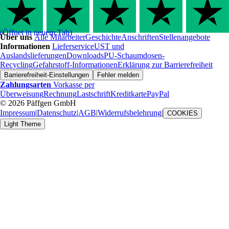
(Öffnet in neuem Tab)
Über uns
Alle Mitarbeiter
Geschichte
Anschriften
Stellenangebote
Informationen
Lieferservice
UST und
Auslandslieferungen
Downloads
PU-Schaumdosen-
Recycling
Gefahrstoff-Informationen
Erklärung zur Barrierefreiheit
Barrierefreiheit-Einstellungen
Fehler melden
Zahlungsarten
Vorkasse per
Überweisung
Rechnung
Lastschrift
Kreditkarte
PayPal
© 2026 Päffgen GmbH
Impressum
|
Datenschutz
|
AGB
|
Widerrufsbelehrung
|
COOKIES
Light Theme