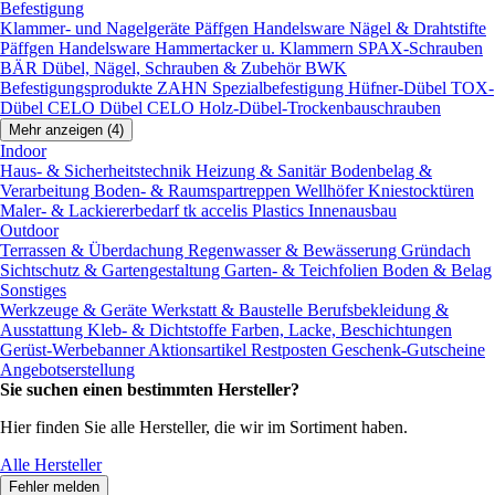
Befestigung
Klammer- und Nagelgeräte
Päffgen Handelsware Nägel & Drahtstifte
Päffgen Handelsware Hammertacker u. Klammern
SPAX-Schrauben
BÄR Dübel, Nägel, Schrauben & Zubehör
BWK
Befestigungsprodukte
ZAHN Spezialbefestigung
Hüfner-Dübel
TOX-
Dübel
CELO Dübel
CELO Holz-Dübel-Trockenbauschrauben
Mehr anzeigen (4)
Indoor
Haus- & Sicherheitstechnik
Heizung & Sanitär
Bodenbelag &
Verarbeitung
Boden- & Raumspartreppen
Wellhöfer Kniestocktüren
Maler- & Lackiererbedarf
tk accelis Plastics Innenausbau
Outdoor
Terrassen & Überdachung
Regenwasser & Bewässerung
Gründach
Sichtschutz & Gartengestaltung
Garten- & Teichfolien
Boden & Belag
Sonstiges
Werkzeuge & Geräte
Werkstatt & Baustelle
Berufsbekleidung &
Ausstattung
Kleb- & Dichtstoffe
Farben, Lacke, Beschichtungen
Gerüst-Werbebanner
Aktionsartikel
Restposten
Geschenk-Gutscheine
Angebotserstellung
Sie suchen einen bestimmten Hersteller?
Hier finden Sie alle Hersteller, die wir im Sortiment haben.
Alle Hersteller
Fehler melden