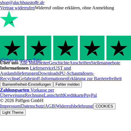
shop@dachbaustoffe.de
Vertrag widerrufen
Widerruf online erklären, ohne Anmeldung
(Öffnet in neuem Tab)
Über uns
Alle Mitarbeiter
Geschichte
Anschriften
Stellenangebote
Informationen
Lieferservice
UST und
Auslandslieferungen
Downloads
PU-Schaumdosen-
Recycling
Gefahrstoff-Informationen
Erklärung zur Barrierefreiheit
Barrierefreiheit-Einstellungen
Fehler melden
Zahlungsarten
Vorkasse per
Überweisung
Rechnung
Lastschrift
Kreditkarte
PayPal
© 2026 Päffgen GmbH
Impressum
|
Datenschutz
|
AGB
|
Widerrufsbelehrung
|
COOKIES
Light Theme