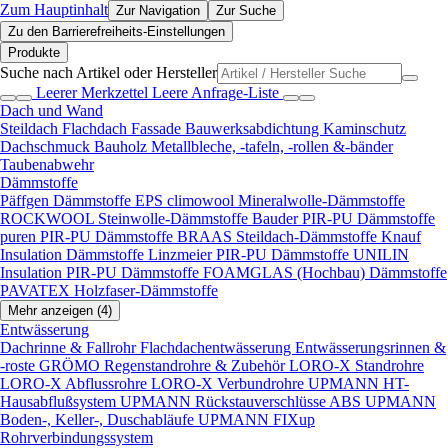
Zum Hauptinhalt
Zur Navigation
Zur Suche
Zu den Barrierefreiheits-Einstellungen
Produkte
Suche nach Artikel oder Hersteller
Leerer Merkzettel
Leere Anfrage-Liste
Dach und Wand
Steildach
Flachdach
Fassade
Bauwerksabdichtung
Kaminschutz
Dachschmuck
Bauholz
Metallbleche, -tafeln, -rollen &-bänder
Taubenabwehr
Dämmstoffe
Päffgen Dämmstoffe EPS
climowool Mineralwolle-Dämmstoffe
ROCKWOOL Steinwolle-Dämmstoffe
Bauder PIR-PU Dämmstoffe
puren PIR-PU Dämmstoffe
BRAAS Steildach-Dämmstoffe
Knauf
Insulation Dämmstoffe
Linzmeier PIR-PU Dämmstoffe
UNILIN
Insulation PIR-PU Dämmstoffe
FOAMGLAS (Hochbau) Dämmstoffe
PAVATEX Holzfaser-Dämmstoffe
Mehr anzeigen (4)
Entwässerung
Dachrinne & Fallrohr
Flachdachentwässerung
Entwässerungsrinnen &
-roste
GRÖMO Regenstandrohre & Zubehör
LORO-X Standrohre
LORO-X Abflussrohre
LORO-X Verbundrohre
UPMANN HT-
Hausabflußsystem
UPMANN Rückstauverschlüsse ABS
UPMANN
Boden-, Keller-, Duschabläufe
UPMANN FIXup
Rohrverbindungssystem