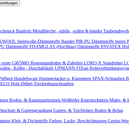
nstellungen
schmuck
Bauholz
Metallbleche, -tafeln, -rollen &-bänder
Taubenabweh
WOOL Steinwolle-Dämmstoffe
Bauder PIR-PU Dämmstoffe
puren 
-PU Dämmstoffe
FOAMGLAS (Hochbau) Dämmstoffe
PAVATEX Holz
-roste
GRÖMO Regenstandrohre & Zubehör
LORO-X Standrohre
LO
en-, Keller-, Duschabläufe
UPMANN FIXup Rohrverbindungssyst
Päffgen Handelsware Hammertacker u. Klammern
SPAX-Schrauben
B
ELO Holz-Dübel-Trockenbauschrauben
itung
Boden- & Raumspartreppen
Wellhöfer Kniestocktüren
Maler- & 
chtschutz & Gartengestaltung
Garten- & Teichfolien
Boden & Belag
attung
Kleb- & Dichtstoffe
Farben, Lacke, Beschichtungen
Gerüst-We