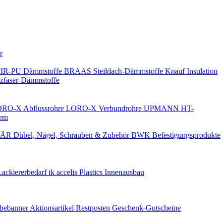
Keine Benachrichtigungen
r
PIR-PU Dämmstoffe
BRAAS Steildach-Dämmstoffe
Knauf Insulation
faser-Dämmstoffe
RO-X Abflussrohre
LORO-X Verbundrohre
UPMANN HT-
em
ÄR Dübel, Nägel, Schrauben & Zubehör
BWK Befestigungsprodukte
Lackiererbedarf
tk accelis Plastics Innenausbau
rbebanner
Aktionsartikel
Restposten
Geschenk-Gutscheine