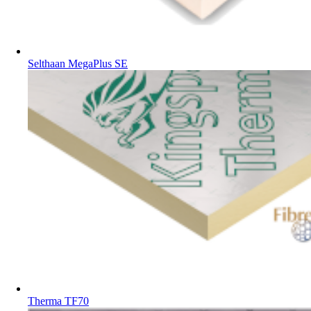
Selthaan MegaPlus SE
Therma TF70