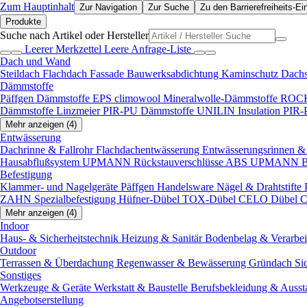
Zum Hauptinhalt
Zur Navigation
Zur Suche
Zu den Barrierefreiheits-Ei
Produkte
Suche nach Artikel oder Hersteller
Leerer Merkzettel
Leere Anfrage-Liste
Dach und Wand
Steildach
Flachdach
Fassade
Bauwerksabdichtung
Kaminschutz
Dach
Dämmstoffe
Päffgen Dämmstoffe EPS
climowool Mineralwolle-Dämmstoffe
ROCK
Dämmstoffe
Linzmeier PIR-PU Dämmstoffe
UNILIN Insulation PIR
Mehr anzeigen (4)
Entwässerung
Dachrinne & Fallrohr
Flachdachentwässerung
Entwässerungsrinnen & 
Hausabflußsystem
UPMANN Rückstauverschlüsse ABS
UPMANN Bod
Befestigung
Klammer- und Nagelgeräte
Päffgen Handelsware Nägel & Drahtstifte
ZAHN Spezialbefestigung
Hüfner-Dübel
TOX-Dübel
CELO Dübel
C
Mehr anzeigen (4)
Indoor
Haus- & Sicherheitstechnik
Heizung & Sanitär
Bodenbelag & Verarbe
Outdoor
Terrassen & Überdachung
Regenwasser & Bewässerung
Gründach
Si
Sonstiges
Werkzeuge & Geräte
Werkstatt & Baustelle
Berufsbekleidung & Ausst
Angebotserstellung