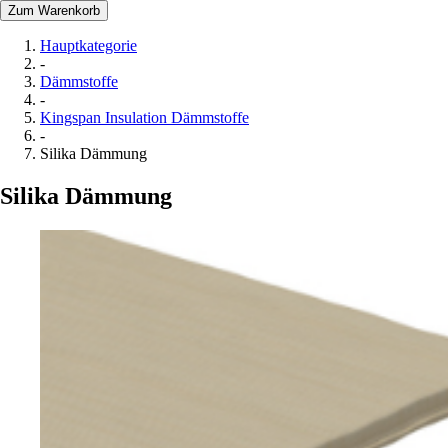
Zum Warenkorb
Hauptkategorie
-
Dämmstoffe
-
Kingspan Insulation Dämmstoffe
-
Silika Dämmung
Silika Dämmung