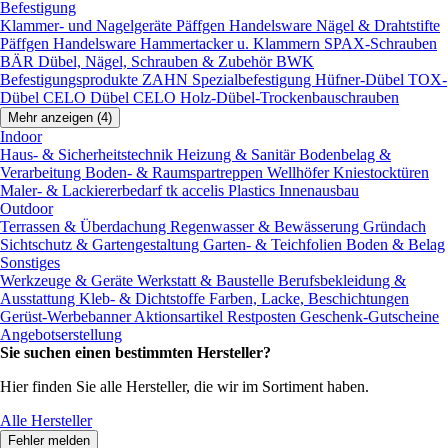
Befestigung
Klammer- und Nagelgeräte
Päffgen Handelsware Nägel & Drahtstifte
Päffgen Handelsware Hammertacker u. Klammern
SPAX-Schrauben
BÄR Dübel, Nägel, Schrauben & Zubehör
BWK
Befestigungsprodukte
ZAHN Spezialbefestigung
Hüfner-Dübel
TOX-
Dübel
CELO Dübel
CELO Holz-Dübel-Trockenbauschrauben
Mehr anzeigen (4)
Indoor
Haus- & Sicherheitstechnik
Heizung & Sanitär
Bodenbelag &
Verarbeitung
Boden- & Raumspartreppen
Wellhöfer Kniestocktüren
Maler- & Lackiererbedarf
tk accelis Plastics Innenausbau
Outdoor
Terrassen & Überdachung
Regenwasser & Bewässerung
Gründach
Sichtschutz & Gartengestaltung
Garten- & Teichfolien
Boden & Belag
Sonstiges
Werkzeuge & Geräte
Werkstatt & Baustelle
Berufsbekleidung &
Ausstattung
Kleb- & Dichtstoffe
Farben, Lacke, Beschichtungen
Gerüst-Werbebanner
Aktionsartikel
Restposten
Geschenk-Gutscheine
Angebotserstellung
Sie suchen einen bestimmten Hersteller?
Hier finden Sie alle Hersteller, die wir im Sortiment haben.
Alle Hersteller
Fehler melden