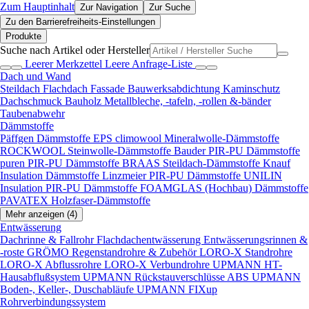
Zum Hauptinhalt
Zur Navigation
Zur Suche
Zu den Barrierefreiheits-Einstellungen
Produkte
Suche nach Artikel oder Hersteller
Leerer Merkzettel
Leere Anfrage-Liste
Dach und Wand
Steildach
Flachdach
Fassade
Bauwerksabdichtung
Kaminschutz
Dachschmuck
Bauholz
Metallbleche, -tafeln, -rollen &-bänder
Taubenabwehr
Dämmstoffe
Päffgen Dämmstoffe EPS
climowool Mineralwolle-Dämmstoffe
ROCKWOOL Steinwolle-Dämmstoffe
Bauder PIR-PU Dämmstoffe
puren PIR-PU Dämmstoffe
BRAAS Steildach-Dämmstoffe
Knauf
Insulation Dämmstoffe
Linzmeier PIR-PU Dämmstoffe
UNILIN
Insulation PIR-PU Dämmstoffe
FOAMGLAS (Hochbau) Dämmstoffe
PAVATEX Holzfaser-Dämmstoffe
Mehr anzeigen (4)
Entwässerung
Dachrinne & Fallrohr
Flachdachentwässerung
Entwässerungsrinnen &
-roste
GRÖMO Regenstandrohre & Zubehör
LORO-X Standrohre
LORO-X Abflussrohre
LORO-X Verbundrohre
UPMANN HT-
Hausabflußsystem
UPMANN Rückstauverschlüsse ABS
UPMANN
Boden-, Keller-, Duschabläufe
UPMANN FIXup
Rohrverbindungssystem