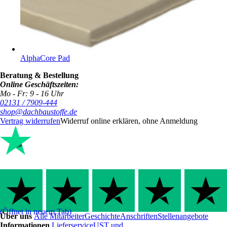
AlphaCore Pad
Beratung & Bestellung
Online Geschäftszeiten:
Mo - Fr: 9 - 16 Uhr
02131 / 7909-444
shop@dachbaustoffe.de
Vertrag widerrufen
Widerruf online erklären, ohne Anmeldung
(Öffnet in neuem Tab)
Über uns
Alle Mitarbeiter
Geschichte
Anschriften
Stellenangebote
Informationen
Lieferservice
UST und