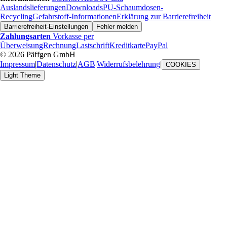
Auslandslieferungen
Downloads
PU-Schaumdosen-
Recycling
Gefahrstoff-Informationen
Erklärung zur Barrierefreiheit
Barrierefreiheit-Einstellungen
Fehler melden
Zahlungsarten
Vorkasse per
Überweisung
Rechnung
Lastschrift
Kreditkarte
PayPal
© 2026 Päffgen GmbH
Impressum
|
Datenschutz
|
AGB
|
Widerrufsbelehrung
|
COOKIES
Light Theme