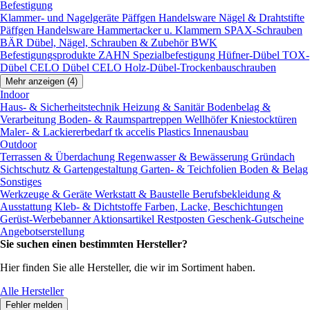
Befestigung
Klammer- und Nagelgeräte
Päffgen Handelsware Nägel & Drahtstifte
Päffgen Handelsware Hammertacker u. Klammern
SPAX-Schrauben
BÄR Dübel, Nägel, Schrauben & Zubehör
BWK
Befestigungsprodukte
ZAHN Spezialbefestigung
Hüfner-Dübel
TOX-
Dübel
CELO Dübel
CELO Holz-Dübel-Trockenbauschrauben
Mehr anzeigen (4)
Indoor
Haus- & Sicherheitstechnik
Heizung & Sanitär
Bodenbelag &
Verarbeitung
Boden- & Raumspartreppen
Wellhöfer Kniestocktüren
Maler- & Lackiererbedarf
tk accelis Plastics Innenausbau
Outdoor
Terrassen & Überdachung
Regenwasser & Bewässerung
Gründach
Sichtschutz & Gartengestaltung
Garten- & Teichfolien
Boden & Belag
Sonstiges
Werkzeuge & Geräte
Werkstatt & Baustelle
Berufsbekleidung &
Ausstattung
Kleb- & Dichtstoffe
Farben, Lacke, Beschichtungen
Gerüst-Werbebanner
Aktionsartikel
Restposten
Geschenk-Gutscheine
Angebotserstellung
Sie suchen einen bestimmten Hersteller?
Hier finden Sie alle Hersteller, die wir im Sortiment haben.
Alle Hersteller
Fehler melden