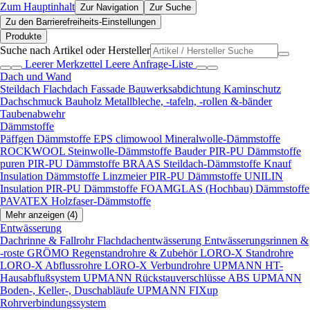
Zum Hauptinhalt
Zur Navigation
Zur Suche
Zu den Barrierefreiheits-Einstellungen
Produkte
Suche nach Artikel oder Hersteller
Leerer Merkzettel
Leere Anfrage-Liste
Dach und Wand
Steildach
Flachdach
Fassade
Bauwerksabdichtung
Kaminschutz
Dachschmuck
Bauholz
Metallbleche, -tafeln, -rollen &-bänder
Taubenabwehr
Dämmstoffe
Päffgen Dämmstoffe EPS
climowool Mineralwolle-Dämmstoffe
ROCKWOOL Steinwolle-Dämmstoffe
Bauder PIR-PU Dämmstoffe
puren PIR-PU Dämmstoffe
BRAAS Steildach-Dämmstoffe
Knauf
Insulation Dämmstoffe
Linzmeier PIR-PU Dämmstoffe
UNILIN
Insulation PIR-PU Dämmstoffe
FOAMGLAS (Hochbau) Dämmstoffe
PAVATEX Holzfaser-Dämmstoffe
Mehr anzeigen (4)
Entwässerung
Dachrinne & Fallrohr
Flachdachentwässerung
Entwässerungsrinnen &
-roste
GRÖMO Regenstandrohre & Zubehör
LORO-X Standrohre
LORO-X Abflussrohre
LORO-X Verbundrohre
UPMANN HT-
Hausabflußsystem
UPMANN Rückstauverschlüsse ABS
UPMANN
Boden-, Keller-, Duschabläufe
UPMANN FIXup
Rohrverbindungssystem