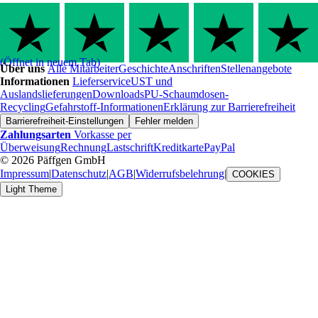
(Öffnet in neuem Tab)
Über uns
Alle Mitarbeiter
Geschichte
Anschriften
Stellenangebote
Informationen
Lieferservice
UST und
Auslandslieferungen
Downloads
PU-Schaumdosen-
Recycling
Gefahrstoff-Informationen
Erklärung zur Barrierefreiheit
Barrierefreiheit-Einstellungen
Fehler melden
Zahlungsarten
Vorkasse per
Überweisung
Rechnung
Lastschrift
Kreditkarte
PayPal
© 2026 Päffgen GmbH
Impressum
|
Datenschutz
|
AGB
|
Widerrufsbelehrung
|
COOKIES
Light Theme