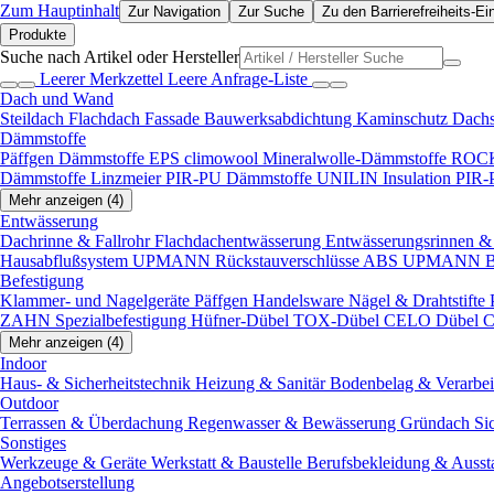
Zum Hauptinhalt
Zur Navigation
Zur Suche
Zu den Barrierefreiheits-Ei
Produkte
Suche nach Artikel oder Hersteller
Leerer Merkzettel
Leere Anfrage-Liste
Dach und Wand
Steildach
Flachdach
Fassade
Bauwerksabdichtung
Kaminschutz
Dach
Dämmstoffe
Päffgen Dämmstoffe EPS
climowool Mineralwolle-Dämmstoffe
ROCK
Dämmstoffe
Linzmeier PIR-PU Dämmstoffe
UNILIN Insulation PIR
Mehr anzeigen (4)
Entwässerung
Dachrinne & Fallrohr
Flachdachentwässerung
Entwässerungsrinnen & 
Hausabflußsystem
UPMANN Rückstauverschlüsse ABS
UPMANN Bod
Befestigung
Klammer- und Nagelgeräte
Päffgen Handelsware Nägel & Drahtstifte
ZAHN Spezialbefestigung
Hüfner-Dübel
TOX-Dübel
CELO Dübel
C
Mehr anzeigen (4)
Indoor
Haus- & Sicherheitstechnik
Heizung & Sanitär
Bodenbelag & Verarbe
Outdoor
Terrassen & Überdachung
Regenwasser & Bewässerung
Gründach
Si
Sonstiges
Werkzeuge & Geräte
Werkstatt & Baustelle
Berufsbekleidung & Ausst
Angebotserstellung