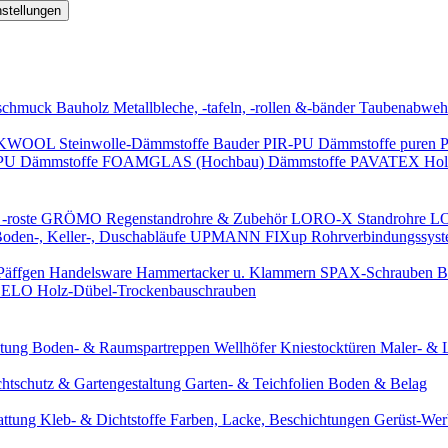
nstellungen
schmuck
Bauholz
Metallbleche, -tafeln, -rollen &-bänder
Taubenabweh
WOOL Steinwolle-Dämmstoffe
Bauder PIR-PU Dämmstoffe
puren 
-PU Dämmstoffe
FOAMGLAS (Hochbau) Dämmstoffe
PAVATEX Holz
-roste
GRÖMO Regenstandrohre & Zubehör
LORO-X Standrohre
LO
en-, Keller-, Duschabläufe
UPMANN FIXup Rohrverbindungssyst
Päffgen Handelsware Hammertacker u. Klammern
SPAX-Schrauben
B
ELO Holz-Dübel-Trockenbauschrauben
itung
Boden- & Raumspartreppen
Wellhöfer Kniestocktüren
Maler- & 
chtschutz & Gartengestaltung
Garten- & Teichfolien
Boden & Belag
attung
Kleb- & Dichtstoffe
Farben, Lacke, Beschichtungen
Gerüst-We