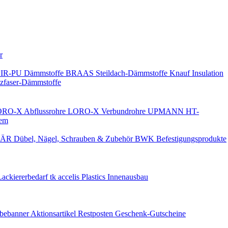
Keine Benachrichtigungen
r
PIR-PU Dämmstoffe
BRAAS Steildach-Dämmstoffe
Knauf Insulation
faser-Dämmstoffe
RO-X Abflussrohre
LORO-X Verbundrohre
UPMANN HT-
em
ÄR Dübel, Nägel, Schrauben & Zubehör
BWK Befestigungsprodukte
Lackiererbedarf
tk accelis Plastics Innenausbau
rbebanner
Aktionsartikel
Restposten
Geschenk-Gutscheine