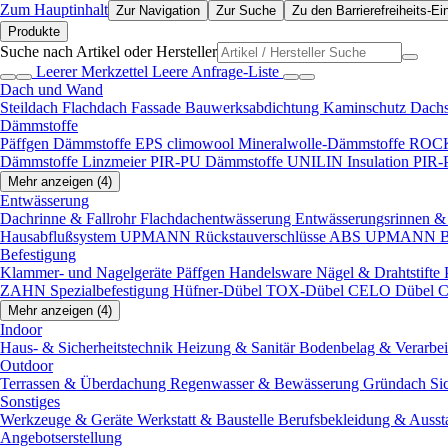
Zum Hauptinhalt
Zur Navigation
Zur Suche
Zu den Barrierefreiheits-Ei
Produkte
Suche nach Artikel oder Hersteller
Leerer Merkzettel
Leere Anfrage-Liste
Dach und Wand
Steildach
Flachdach
Fassade
Bauwerksabdichtung
Kaminschutz
Dach
Dämmstoffe
Päffgen Dämmstoffe EPS
climowool Mineralwolle-Dämmstoffe
ROCK
Dämmstoffe
Linzmeier PIR-PU Dämmstoffe
UNILIN Insulation PIR
Mehr anzeigen (4)
Entwässerung
Dachrinne & Fallrohr
Flachdachentwässerung
Entwässerungsrinnen & 
Hausabflußsystem
UPMANN Rückstauverschlüsse ABS
UPMANN Bod
Befestigung
Klammer- und Nagelgeräte
Päffgen Handelsware Nägel & Drahtstifte
ZAHN Spezialbefestigung
Hüfner-Dübel
TOX-Dübel
CELO Dübel
C
Mehr anzeigen (4)
Indoor
Haus- & Sicherheitstechnik
Heizung & Sanitär
Bodenbelag & Verarbe
Outdoor
Terrassen & Überdachung
Regenwasser & Bewässerung
Gründach
Si
Sonstiges
Werkzeuge & Geräte
Werkstatt & Baustelle
Berufsbekleidung & Ausst
Angebotserstellung