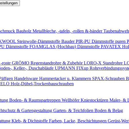
nstellungen
schmuck
Bauholz
Metallbleche, -tafeln, -rollen &-bänder
Taubenabweh
WOOL Steinwolle-Dämmstoffe
Bauder PIR-PU Dämmstoffe
puren 
-PU Dämmstoffe
FOAMGLAS (Hochbau) Dämmstoffe
PAVATEX Holz
-roste
GRÖMO Regenstandrohre & Zubehör
LORO-X Standrohre
LO
en-, Keller-, Duschabläufe
UPMANN FIXup Rohrverbindungssyst
Päffgen Handelsware Hammertacker u. Klammern
SPAX-Schrauben
B
ELO Holz-Dübel-Trockenbauschrauben
itung
Boden- & Raumspartreppen
Wellhöfer Kniestocktüren
Maler- & 
chtschutz & Gartengestaltung
Garten- & Teichfolien
Boden & Belag
attung
Kleb- & Dichtstoffe
Farben, Lacke, Beschichtungen
Gerüst-We