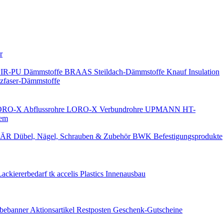
Keine Benachrichtigungen
r
PIR-PU Dämmstoffe
BRAAS Steildach-Dämmstoffe
Knauf Insulation
faser-Dämmstoffe
RO-X Abflussrohre
LORO-X Verbundrohre
UPMANN HT-
em
ÄR Dübel, Nägel, Schrauben & Zubehör
BWK Befestigungsprodukte
Lackiererbedarf
tk accelis Plastics Innenausbau
rbebanner
Aktionsartikel
Restposten
Geschenk-Gutscheine