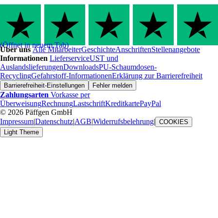
(Öffnet in neuem Tab)
Über uns
Alle Mitarbeiter
Geschichte
Anschriften
Stellenangebote
Informationen
Lieferservice
UST und
Auslandslieferungen
Downloads
PU-Schaumdosen-
Recycling
Gefahrstoff-Informationen
Erklärung zur Barrierefreiheit
Barrierefreiheit-Einstellungen
Fehler melden
Zahlungsarten
Vorkasse per
Überweisung
Rechnung
Lastschrift
Kreditkarte
PayPal
© 2026 Päffgen GmbH
Impressum
|
Datenschutz
|
AGB
|
Widerrufsbelehrung
|
COOKIES
Light Theme