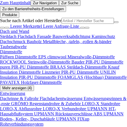
Zum Hauptinhalt
Zur Navigation
Zur Suche
Zu den Barrierefreiheits-Einstellungen
Produkte
Suche nach Artikel oder Hersteller
Leerer Merkzettel
Leere Anfrage-Liste
Dach und Wand
Steildach
Flachdach
Fassade
Bauwerksabdichtung
Kaminschutz
Dachschmuck
Bauholz
Metallbleche, -tafeln, -rollen &-bänder
Taubenabwehr
Dämmstoffe
Päffgen Dämmstoffe EPS
climowool Mineralwolle-Dämmstoffe
ROCKWOOL Steinwolle-Dämmstoffe
Bauder PIR-PU Dämmstoffe
puren PIR-PU Dämmstoffe
BRAAS Steildach-Dämmstoffe
Knauf
Insulation Dämmstoffe
Linzmeier PIR-PU Dämmstoffe
UNILIN
Insulation PIR-PU Dämmstoffe
FOAMGLAS (Hochbau) Dämmstoffe
PAVATEX Holzfaser-Dämmstoffe
Mehr anzeigen (4)
Entwässerung
Dachrinne & Fallrohr
Flachdachentwässerung
Entwässerungsrinnen &
-roste
GRÖMO Regenstandrohre & Zubehör
LORO-X Standrohre
LORO-X Abflussrohre
LORO-X Verbundrohre
UPMANN HT-
Hausabflußsystem
UPMANN Rückstauverschlüsse ABS
UPMANN
Boden-, Keller-, Duschabläufe
UPMANN FIXup
Rohrverbindungssystem