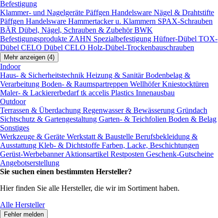
Befestigung
Klammer- und Nagelgeräte
Päffgen Handelsware Nägel & Drahtstifte
Päffgen Handelsware Hammertacker u. Klammern
SPAX-Schrauben
BÄR Dübel, Nägel, Schrauben & Zubehör
BWK
Befestigungsprodukte
ZAHN Spezialbefestigung
Hüfner-Dübel
TOX-
Dübel
CELO Dübel
CELO Holz-Dübel-Trockenbauschrauben
Mehr anzeigen (4)
Indoor
Haus- & Sicherheitstechnik
Heizung & Sanitär
Bodenbelag &
Verarbeitung
Boden- & Raumspartreppen
Wellhöfer Kniestocktüren
Maler- & Lackiererbedarf
tk accelis Plastics Innenausbau
Outdoor
Terrassen & Überdachung
Regenwasser & Bewässerung
Gründach
Sichtschutz & Gartengestaltung
Garten- & Teichfolien
Boden & Belag
Sonstiges
Werkzeuge & Geräte
Werkstatt & Baustelle
Berufsbekleidung &
Ausstattung
Kleb- & Dichtstoffe
Farben, Lacke, Beschichtungen
Gerüst-Werbebanner
Aktionsartikel
Restposten
Geschenk-Gutscheine
Angebotserstellung
Sie suchen einen bestimmten Hersteller?
Hier finden Sie alle Hersteller, die wir im Sortiment haben.
Alle Hersteller
Fehler melden