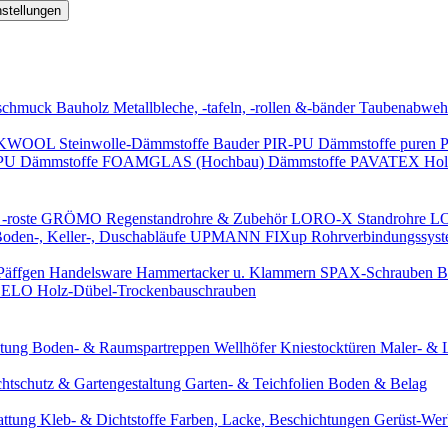
nstellungen
schmuck
Bauholz
Metallbleche, -tafeln, -rollen &-bänder
Taubenabweh
WOOL Steinwolle-Dämmstoffe
Bauder PIR-PU Dämmstoffe
puren 
-PU Dämmstoffe
FOAMGLAS (Hochbau) Dämmstoffe
PAVATEX Holz
-roste
GRÖMO Regenstandrohre & Zubehör
LORO-X Standrohre
LO
en-, Keller-, Duschabläufe
UPMANN FIXup Rohrverbindungssyst
Päffgen Handelsware Hammertacker u. Klammern
SPAX-Schrauben
B
ELO Holz-Dübel-Trockenbauschrauben
itung
Boden- & Raumspartreppen
Wellhöfer Kniestocktüren
Maler- & 
chtschutz & Gartengestaltung
Garten- & Teichfolien
Boden & Belag
attung
Kleb- & Dichtstoffe
Farben, Lacke, Beschichtungen
Gerüst-We