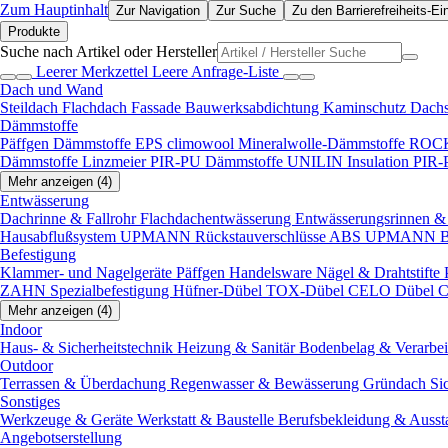
Zum Hauptinhalt
Zur Navigation
Zur Suche
Zu den Barrierefreiheits-Ei
Produkte
Suche nach Artikel oder Hersteller
Leerer Merkzettel
Leere Anfrage-Liste
Dach und Wand
Steildach
Flachdach
Fassade
Bauwerksabdichtung
Kaminschutz
Dach
Dämmstoffe
Päffgen Dämmstoffe EPS
climowool Mineralwolle-Dämmstoffe
ROCK
Dämmstoffe
Linzmeier PIR-PU Dämmstoffe
UNILIN Insulation PIR
Mehr anzeigen (4)
Entwässerung
Dachrinne & Fallrohr
Flachdachentwässerung
Entwässerungsrinnen & 
Hausabflußsystem
UPMANN Rückstauverschlüsse ABS
UPMANN Bod
Befestigung
Klammer- und Nagelgeräte
Päffgen Handelsware Nägel & Drahtstifte
ZAHN Spezialbefestigung
Hüfner-Dübel
TOX-Dübel
CELO Dübel
C
Mehr anzeigen (4)
Indoor
Haus- & Sicherheitstechnik
Heizung & Sanitär
Bodenbelag & Verarbe
Outdoor
Terrassen & Überdachung
Regenwasser & Bewässerung
Gründach
Si
Sonstiges
Werkzeuge & Geräte
Werkstatt & Baustelle
Berufsbekleidung & Ausst
Angebotserstellung