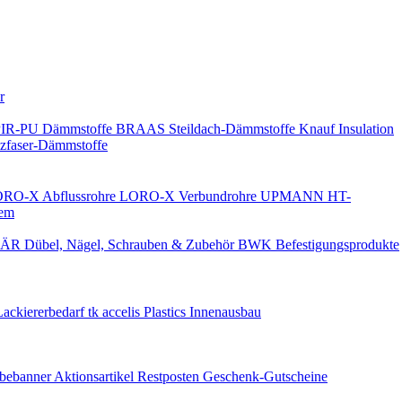
Keine Benachrichtigungen
r
PIR-PU Dämmstoffe
BRAAS Steildach-Dämmstoffe
Knauf Insulation
faser-Dämmstoffe
RO-X Abflussrohre
LORO-X Verbundrohre
UPMANN HT-
em
ÄR Dübel, Nägel, Schrauben & Zubehör
BWK Befestigungsprodukte
Lackiererbedarf
tk accelis Plastics Innenausbau
rbebanner
Aktionsartikel
Restposten
Geschenk-Gutscheine