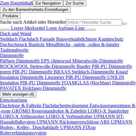
Zum Hauptinhalt
Zur Navigation
Zur Suche
Zu den Barrierefreiheits-Einstellungen
Produkte
Suche nach Artikel oder Hersteller
Leerer Merkzettel
Leere Anfrage-Liste
Dach und Wand
Steildach
Flachdach
Fassade
Bauwerksabdichtung
Kaminschutz
Dachschmuck
Bauholz
Metallbleche, -tafeln, -rollen &-bänder
Taubenabwehr
Dämmstoffe
Päffgen Dämmstoffe EPS
climowool Mineralwolle-Dämmstoffe
ROCKWOOL Steinwolle-Dämmstoffe
Bauder PIR-PU Dämmstoffe
puren PIR-PU Dämmstoffe
BRAAS Steildach-Dämmstoffe
Knauf
Insulation Dämmstoffe
Linzmeier PIR-PU Dämmstoffe
UNILIN
Insulation PIR-PU Dämmstoffe
FOAMGLAS (Hochbau) Dämmstoffe
PAVATEX Holzfaser-Dämmstoffe
Mehr anzeigen (4)
Entwässerung
Dachrinne & Fallrohr
Flachdachentwässerung
Entwässerungsrinnen &
-roste
GRÖMO Regenstandrohre & Zubehör
LORO-X Standrohre
LORO-X Abflussrohre
LORO-X Verbundrohre
UPMANN HT-
Hausabflußsystem
UPMANN Rückstauverschlüsse ABS
UPMANN
Boden-, Keller-, Duschabläufe
UPMANN FIXup
Rohrverbindungssystem