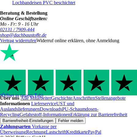
Lochbandeisen PVC beschichtet
Beratung & Bestellung
Online Geschäftszeiten:
Mo - Fr: 9 - 16 Uhr
02131 / 7909-444
shop@dachbaustoffe.de
Vertrag widerrufen
Widerruf online erklären, ohne Anmeldung
(Öffnet in neuem Tab)
Über uns
Alle Mitarbeiter
Geschichte
Anschriften
Stellenangebote
Informationen
Lieferservice
UST und
Auslandslieferungen
Downloads
PU-Schaumdosen-
Recycling
Gefahrstoff-Informationen
Erklärung zur Barrierefreiheit
Barrierefreiheit-Einstellungen
Fehler melden
Zahlungsarten
Vorkasse per
Überweisung
Rechnung
Lastschrift
Kreditkarte
PayPal