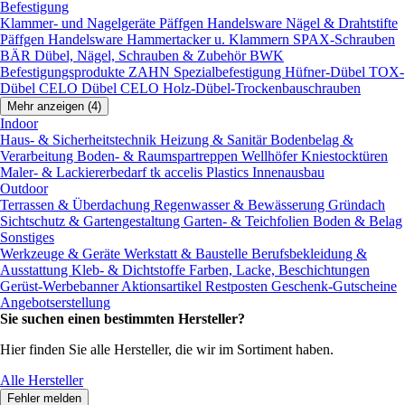
Befestigung
Klammer- und Nagelgeräte
Päffgen Handelsware Nägel & Drahtstifte
Päffgen Handelsware Hammertacker u. Klammern
SPAX-Schrauben
BÄR Dübel, Nägel, Schrauben & Zubehör
BWK
Befestigungsprodukte
ZAHN Spezialbefestigung
Hüfner-Dübel
TOX-
Dübel
CELO Dübel
CELO Holz-Dübel-Trockenbauschrauben
Mehr anzeigen (4)
Indoor
Haus- & Sicherheitstechnik
Heizung & Sanitär
Bodenbelag &
Verarbeitung
Boden- & Raumspartreppen
Wellhöfer Kniestocktüren
Maler- & Lackiererbedarf
tk accelis Plastics Innenausbau
Outdoor
Terrassen & Überdachung
Regenwasser & Bewässerung
Gründach
Sichtschutz & Gartengestaltung
Garten- & Teichfolien
Boden & Belag
Sonstiges
Werkzeuge & Geräte
Werkstatt & Baustelle
Berufsbekleidung &
Ausstattung
Kleb- & Dichtstoffe
Farben, Lacke, Beschichtungen
Gerüst-Werbebanner
Aktionsartikel
Restposten
Geschenk-Gutscheine
Angebotserstellung
Sie suchen einen bestimmten Hersteller?
Hier finden Sie alle Hersteller, die wir im Sortiment haben.
Alle Hersteller
Fehler melden