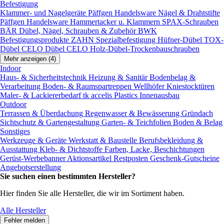
Befestigung
Klammer- und Nagelgeräte
Päffgen Handelsware Nägel & Drahtstifte
Päffgen Handelsware Hammertacker u. Klammern
SPAX-Schrauben
BÄR Dübel, Nägel, Schrauben & Zubehör
BWK
Befestigungsprodukte
ZAHN Spezialbefestigung
Hüfner-Dübel
TOX-
Dübel
CELO Dübel
CELO Holz-Dübel-Trockenbauschrauben
Mehr anzeigen (4)
Indoor
Haus- & Sicherheitstechnik
Heizung & Sanitär
Bodenbelag &
Verarbeitung
Boden- & Raumspartreppen
Wellhöfer Kniestocktüren
Maler- & Lackiererbedarf
tk accelis Plastics Innenausbau
Outdoor
Terrassen & Überdachung
Regenwasser & Bewässerung
Gründach
Sichtschutz & Gartengestaltung
Garten- & Teichfolien
Boden & Belag
Sonstiges
Werkzeuge & Geräte
Werkstatt & Baustelle
Berufsbekleidung &
Ausstattung
Kleb- & Dichtstoffe
Farben, Lacke, Beschichtungen
Gerüst-Werbebanner
Aktionsartikel
Restposten
Geschenk-Gutscheine
Angebotserstellung
Sie suchen einen bestimmten Hersteller?
Hier finden Sie alle Hersteller, die wir im Sortiment haben.
Alle Hersteller
Fehler melden