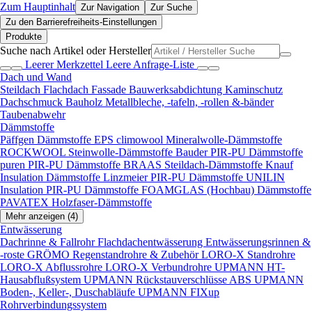
Zum Hauptinhalt
Zur Navigation
Zur Suche
Zu den Barrierefreiheits-Einstellungen
Produkte
Suche nach Artikel oder Hersteller
Leerer Merkzettel
Leere Anfrage-Liste
Dach und Wand
Steildach
Flachdach
Fassade
Bauwerksabdichtung
Kaminschutz
Dachschmuck
Bauholz
Metallbleche, -tafeln, -rollen &-bänder
Taubenabwehr
Dämmstoffe
Päffgen Dämmstoffe EPS
climowool Mineralwolle-Dämmstoffe
ROCKWOOL Steinwolle-Dämmstoffe
Bauder PIR-PU Dämmstoffe
puren PIR-PU Dämmstoffe
BRAAS Steildach-Dämmstoffe
Knauf
Insulation Dämmstoffe
Linzmeier PIR-PU Dämmstoffe
UNILIN
Insulation PIR-PU Dämmstoffe
FOAMGLAS (Hochbau) Dämmstoffe
PAVATEX Holzfaser-Dämmstoffe
Mehr anzeigen (4)
Entwässerung
Dachrinne & Fallrohr
Flachdachentwässerung
Entwässerungsrinnen &
-roste
GRÖMO Regenstandrohre & Zubehör
LORO-X Standrohre
LORO-X Abflussrohre
LORO-X Verbundrohre
UPMANN HT-
Hausabflußsystem
UPMANN Rückstauverschlüsse ABS
UPMANN
Boden-, Keller-, Duschabläufe
UPMANN FIXup
Rohrverbindungssystem