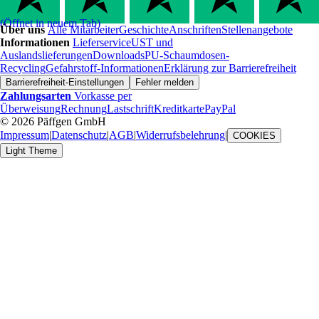
(Öffnet in neuem Tab)
Über uns
Alle Mitarbeiter
Geschichte
Anschriften
Stellenangebote
Informationen
Lieferservice
UST und
Auslandslieferungen
Downloads
PU-Schaumdosen-
Recycling
Gefahrstoff-Informationen
Erklärung zur Barrierefreiheit
Barrierefreiheit-Einstellungen
Fehler melden
Zahlungsarten
Vorkasse per
Überweisung
Rechnung
Lastschrift
Kreditkarte
PayPal
© 2026 Päffgen GmbH
Impressum
|
Datenschutz
|
AGB
|
Widerrufsbelehrung
|
COOKIES
Light Theme