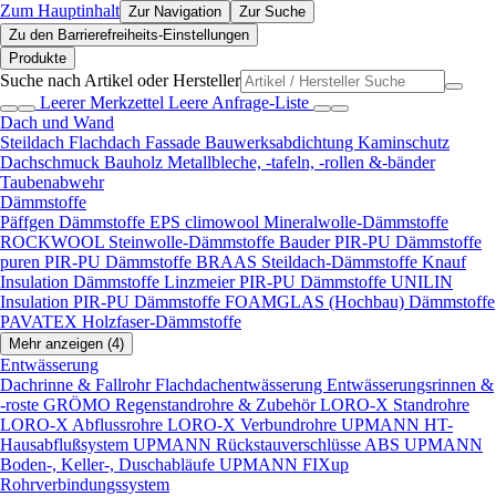
Zum Hauptinhalt
Zur Navigation
Zur Suche
Zu den Barrierefreiheits-Einstellungen
Produkte
Suche nach Artikel oder Hersteller
Leerer Merkzettel
Leere Anfrage-Liste
Dach und Wand
Steildach
Flachdach
Fassade
Bauwerksabdichtung
Kaminschutz
Dachschmuck
Bauholz
Metallbleche, -tafeln, -rollen &-bänder
Taubenabwehr
Dämmstoffe
Päffgen Dämmstoffe EPS
climowool Mineralwolle-Dämmstoffe
ROCKWOOL Steinwolle-Dämmstoffe
Bauder PIR-PU Dämmstoffe
puren PIR-PU Dämmstoffe
BRAAS Steildach-Dämmstoffe
Knauf
Insulation Dämmstoffe
Linzmeier PIR-PU Dämmstoffe
UNILIN
Insulation PIR-PU Dämmstoffe
FOAMGLAS (Hochbau) Dämmstoffe
PAVATEX Holzfaser-Dämmstoffe
Mehr anzeigen (4)
Entwässerung
Dachrinne & Fallrohr
Flachdachentwässerung
Entwässerungsrinnen &
-roste
GRÖMO Regenstandrohre & Zubehör
LORO-X Standrohre
LORO-X Abflussrohre
LORO-X Verbundrohre
UPMANN HT-
Hausabflußsystem
UPMANN Rückstauverschlüsse ABS
UPMANN
Boden-, Keller-, Duschabläufe
UPMANN FIXup
Rohrverbindungssystem