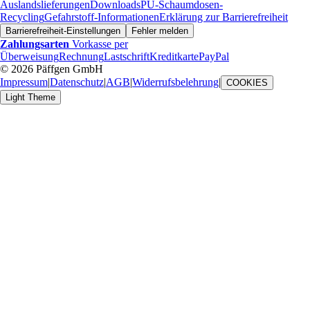
Auslandslieferungen
Downloads
PU-Schaumdosen-
Recycling
Gefahrstoff-Informationen
Erklärung zur Barrierefreiheit
Barrierefreiheit-Einstellungen
Fehler melden
Zahlungsarten
Vorkasse per
Überweisung
Rechnung
Lastschrift
Kreditkarte
PayPal
© 2026 Päffgen GmbH
Impressum
|
Datenschutz
|
AGB
|
Widerrufsbelehrung
|
COOKIES
Light Theme