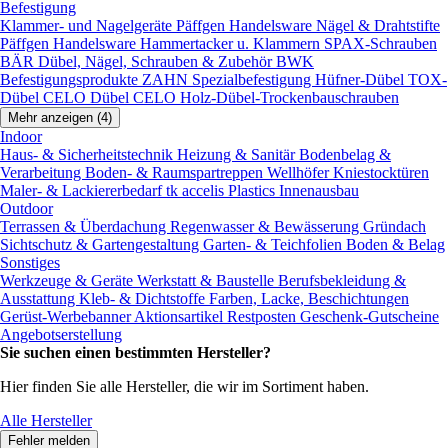
Befestigung
Klammer- und Nagelgeräte
Päffgen Handelsware Nägel & Drahtstifte
Päffgen Handelsware Hammertacker u. Klammern
SPAX-Schrauben
BÄR Dübel, Nägel, Schrauben & Zubehör
BWK
Befestigungsprodukte
ZAHN Spezialbefestigung
Hüfner-Dübel
TOX-
Dübel
CELO Dübel
CELO Holz-Dübel-Trockenbauschrauben
Mehr anzeigen (4)
Indoor
Haus- & Sicherheitstechnik
Heizung & Sanitär
Bodenbelag &
Verarbeitung
Boden- & Raumspartreppen
Wellhöfer Kniestocktüren
Maler- & Lackiererbedarf
tk accelis Plastics Innenausbau
Outdoor
Terrassen & Überdachung
Regenwasser & Bewässerung
Gründach
Sichtschutz & Gartengestaltung
Garten- & Teichfolien
Boden & Belag
Sonstiges
Werkzeuge & Geräte
Werkstatt & Baustelle
Berufsbekleidung &
Ausstattung
Kleb- & Dichtstoffe
Farben, Lacke, Beschichtungen
Gerüst-Werbebanner
Aktionsartikel
Restposten
Geschenk-Gutscheine
Angebotserstellung
Sie suchen einen bestimmten Hersteller?
Hier finden Sie alle Hersteller, die wir im Sortiment haben.
Alle Hersteller
Fehler melden