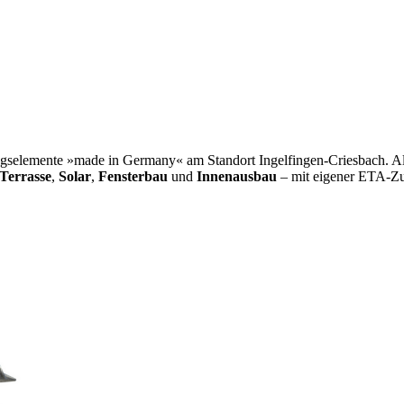
selemente »made in Germany« am Standort Ingelfingen-Criesbach. Als 
Terrasse
,
Solar
,
Fensterbau
und
Innenausbau
– mit eigener ETA-Zu