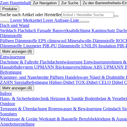
Zum Hauptinhalt
Zur Navigation
Zur Suche
Zu den Barrierefreiheits-Ei
Produkte
Suche nach Artikel oder Hersteller
Leerer Merkzettel
Leere Anfrage-Liste
Dach und Wand
Steildach
Flachdach
Fassade
Bauwerksabdichtung
Kaminschutz
Dach
Dämmstoffe
Päffgen Dämmstoffe EPS
climowool Mineralwolle-Dämmstoffe
ROCK
Dämmstoffe
Linzmeier PIR-PU Dämmstoffe
UNILIN Insulation PIR
Mehr anzeigen (4)
Entwässerung
Dachrinne & Fallrohr
Flachdachentwässerung
Entwässerungsrinnen & 
Hausabflußsystem
UPMANN Rückstauverschlüsse ABS
UPMANN Bod
Befestigung
Klammer- und Nagelgeräte
Päffgen Handelsware Nägel & Drahtstifte
ZAHN Spezialbefestigung
Hüfner-Dübel
TOX-Dübel
CELO Dübel
C
Mehr anzeigen (4)
Indoor
Haus- & Sicherheitstechnik
Heizung & Sanitär
Bodenbelag & Verarbe
Outdoor
Terrassen & Überdachung
Regenwasser & Bewässerung
Gründach
Si
Sonstiges
Werkzeuge & Geräte
Werkstatt & Baustelle
Berufsbekleidung & Ausst
Angebotserstellung