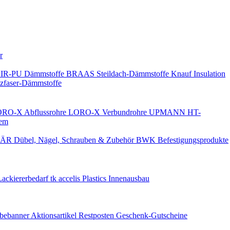
Keine Benachrichtigungen
r
PIR-PU Dämmstoffe
BRAAS Steildach-Dämmstoffe
Knauf Insulation
faser-Dämmstoffe
RO-X Abflussrohre
LORO-X Verbundrohre
UPMANN HT-
em
ÄR Dübel, Nägel, Schrauben & Zubehör
BWK Befestigungsprodukte
Lackiererbedarf
tk accelis Plastics Innenausbau
rbebanner
Aktionsartikel
Restposten
Geschenk-Gutscheine