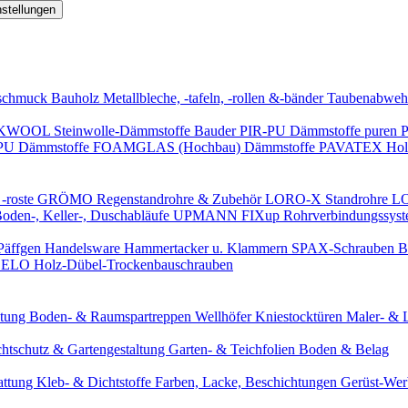
nstellungen
schmuck
Bauholz
Metallbleche, -tafeln, -rollen &-bänder
Taubenabweh
WOOL Steinwolle-Dämmstoffe
Bauder PIR-PU Dämmstoffe
puren 
-PU Dämmstoffe
FOAMGLAS (Hochbau) Dämmstoffe
PAVATEX Holz
-roste
GRÖMO Regenstandrohre & Zubehör
LORO-X Standrohre
LO
en-, Keller-, Duschabläufe
UPMANN FIXup Rohrverbindungssyst
Päffgen Handelsware Hammertacker u. Klammern
SPAX-Schrauben
B
ELO Holz-Dübel-Trockenbauschrauben
itung
Boden- & Raumspartreppen
Wellhöfer Kniestocktüren
Maler- & 
chtschutz & Gartengestaltung
Garten- & Teichfolien
Boden & Belag
attung
Kleb- & Dichtstoffe
Farben, Lacke, Beschichtungen
Gerüst-We