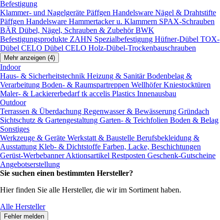
Befestigung
Klammer- und Nagelgeräte
Päffgen Handelsware Nägel & Drahtstifte
Päffgen Handelsware Hammertacker u. Klammern
SPAX-Schrauben
BÄR Dübel, Nägel, Schrauben & Zubehör
BWK
Befestigungsprodukte
ZAHN Spezialbefestigung
Hüfner-Dübel
TOX-
Dübel
CELO Dübel
CELO Holz-Dübel-Trockenbauschrauben
Mehr anzeigen (4)
Indoor
Haus- & Sicherheitstechnik
Heizung & Sanitär
Bodenbelag &
Verarbeitung
Boden- & Raumspartreppen
Wellhöfer Kniestocktüren
Maler- & Lackiererbedarf
tk accelis Plastics Innenausbau
Outdoor
Terrassen & Überdachung
Regenwasser & Bewässerung
Gründach
Sichtschutz & Gartengestaltung
Garten- & Teichfolien
Boden & Belag
Sonstiges
Werkzeuge & Geräte
Werkstatt & Baustelle
Berufsbekleidung &
Ausstattung
Kleb- & Dichtstoffe
Farben, Lacke, Beschichtungen
Gerüst-Werbebanner
Aktionsartikel
Restposten
Geschenk-Gutscheine
Angebotserstellung
Sie suchen einen bestimmten Hersteller?
Hier finden Sie alle Hersteller, die wir im Sortiment haben.
Alle Hersteller
Fehler melden