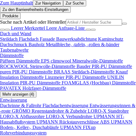
Zum Hauptinhalt
Zur Navigation
Zur Suche
Zu den Barrierefreiheits-Einstellungen
Produkte
Suche nach Artikel oder Hersteller
Leerer Merkzettel
Leere Anfrage-Liste
Dach und Wand
Steildach
Flachdach
Fassade
Bauwerksabdichtung
Kaminschutz
Dachschmuck
Bauholz
Metallbleche, -tafeln, -rollen &-bänder
Taubenabwehr
Dämmstoffe
Päffgen Dämmstoffe EPS
climowool Mineralwolle-Dämmstoffe
ROCKWOOL Steinwolle-Dämmstoffe
Bauder PIR-PU Dämmstoffe
puren PIR-PU Dämmstoffe
BRAAS Steildach-Dämmstoffe
Knauf
Insulation Dämmstoffe
Linzmeier PIR-PU Dämmstoffe
UNILIN
Insulation PIR-PU Dämmstoffe
FOAMGLAS (Hochbau) Dämmstoffe
PAVATEX Holzfaser-Dämmstoffe
Mehr anzeigen (4)
Entwässerung
Dachrinne & Fallrohr
Flachdachentwässerung
Entwässerungsrinnen &
-roste
GRÖMO Regenstandrohre & Zubehör
LORO-X Standrohre
LORO-X Abflussrohre
LORO-X Verbundrohre
UPMANN HT-
Hausabflußsystem
UPMANN Rückstauverschlüsse ABS
UPMANN
Boden-, Keller-, Duschabläufe
UPMANN FIXup
Rohrverbindungssystem