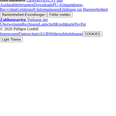
Informationen
Lieferservice
UST und
Auslandslieferungen
Downloads
PU-Schaumdosen-
Recycling
Gefahrstoff-Informationen
Erklärung zur Barrierefreiheit
Barrierefreiheit-Einstellungen
Fehler melden
Zahlungsarten
Vorkasse per
Überweisung
Rechnung
Lastschrift
Kreditkarte
PayPal
© 2026 Päffgen GmbH
Impressum
|
Datenschutz
|
AGB
|
Widerrufsbelehrung
|
COOKIES
Light Theme