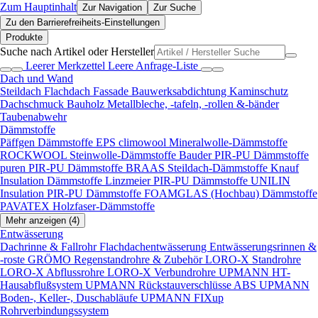
Zum Hauptinhalt
Zur Navigation
Zur Suche
Zu den Barrierefreiheits-Einstellungen
Produkte
Suche nach Artikel oder Hersteller
Leerer Merkzettel
Leere Anfrage-Liste
Dach und Wand
Steildach
Flachdach
Fassade
Bauwerksabdichtung
Kaminschutz
Dachschmuck
Bauholz
Metallbleche, -tafeln, -rollen &-bänder
Taubenabwehr
Dämmstoffe
Päffgen Dämmstoffe EPS
climowool Mineralwolle-Dämmstoffe
ROCKWOOL Steinwolle-Dämmstoffe
Bauder PIR-PU Dämmstoffe
puren PIR-PU Dämmstoffe
BRAAS Steildach-Dämmstoffe
Knauf
Insulation Dämmstoffe
Linzmeier PIR-PU Dämmstoffe
UNILIN
Insulation PIR-PU Dämmstoffe
FOAMGLAS (Hochbau) Dämmstoffe
PAVATEX Holzfaser-Dämmstoffe
Mehr anzeigen (4)
Entwässerung
Dachrinne & Fallrohr
Flachdachentwässerung
Entwässerungsrinnen &
-roste
GRÖMO Regenstandrohre & Zubehör
LORO-X Standrohre
LORO-X Abflussrohre
LORO-X Verbundrohre
UPMANN HT-
Hausabflußsystem
UPMANN Rückstauverschlüsse ABS
UPMANN
Boden-, Keller-, Duschabläufe
UPMANN FIXup
Rohrverbindungssystem