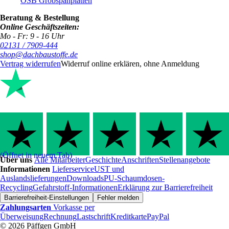
OSB Grobspanplatten
Beratung & Bestellung
Online Geschäftszeiten:
Mo - Fr: 9 - 16 Uhr
02131 / 7909-444
shop@dachbaustoffe.de
Vertrag widerrufen
Widerruf online erklären, ohne Anmeldung
(Öffnet in neuem Tab)
Über uns
Alle Mitarbeiter
Geschichte
Anschriften
Stellenangebote
Informationen
Lieferservice
UST und
Auslandslieferungen
Downloads
PU-Schaumdosen-
Recycling
Gefahrstoff-Informationen
Erklärung zur Barrierefreiheit
Barrierefreiheit-Einstellungen
Fehler melden
Zahlungsarten
Vorkasse per
Überweisung
Rechnung
Lastschrift
Kreditkarte
PayPal
© 2026 Päffgen GmbH