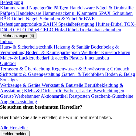
Befestigung
Klammer- und Nagelgeräte
Päffgen Handelsware Nägel & Drahtstifte
Päffgen Handelsware Hammertacker u. Klammern
SPAX-Schrauben
BÄR Dübel, Nägel, Schrauben & Zubehör
BWK
Befestigungsprodukte
ZAHN Spezialbefestigung
Hüfner-Dübel
TOX-
Dübel
CELO Dübel
CELO Holz-Dübel-Trockenbauschrauben
Mehr anzeigen (4)
Indoor
Haus- & Sicherheitstechnik
Heizung & Sanitär
Bodenbelag &
Verarbeitung
Boden- & Raumspartreppen
Wellhöfer Kniestocktüren
Maler- & Lackiererbedarf
tk accelis Plastics Innenausbau
Outdoor
Terrassen & Überdachung
Regenwasser & Bewässerung
Gründach
Sichtschutz & Gartengestaltung
Garten- & Teichfolien
Boden & Belag
Sonstiges
Werkzeuge & Geräte
Werkstatt & Baustelle
Berufsbekleidung &
Ausstattung
Kleb- & Dichtstoffe
Farben, Lacke, Beschichtungen
Gerüst-Werbebanner
Aktionsartikel
Restposten
Geschenk-Gutscheine
Angebotserstellung
Sie suchen einen bestimmten Hersteller?
Hier finden Sie alle Hersteller, die wir im Sortiment haben.
Alle Hersteller
Fehler melden