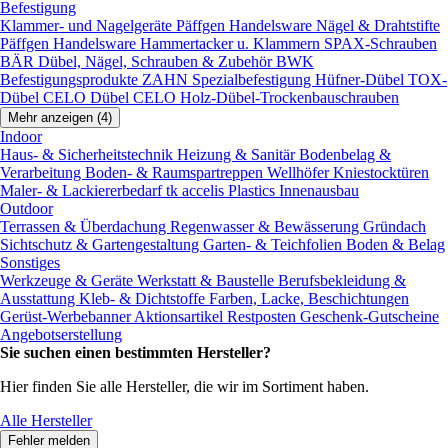
Befestigung
Klammer- und Nagelgeräte
Päffgen Handelsware Nägel & Drahtstifte
Päffgen Handelsware Hammertacker u. Klammern
SPAX-Schrauben
BÄR Dübel, Nägel, Schrauben & Zubehör
BWK
Befestigungsprodukte
ZAHN Spezialbefestigung
Hüfner-Dübel
TOX-
Dübel
CELO Dübel
CELO Holz-Dübel-Trockenbauschrauben
Mehr anzeigen (4)
Indoor
Haus- & Sicherheitstechnik
Heizung & Sanitär
Bodenbelag &
Verarbeitung
Boden- & Raumspartreppen
Wellhöfer Kniestocktüren
Maler- & Lackiererbedarf
tk accelis Plastics Innenausbau
Outdoor
Terrassen & Überdachung
Regenwasser & Bewässerung
Gründach
Sichtschutz & Gartengestaltung
Garten- & Teichfolien
Boden & Belag
Sonstiges
Werkzeuge & Geräte
Werkstatt & Baustelle
Berufsbekleidung &
Ausstattung
Kleb- & Dichtstoffe
Farben, Lacke, Beschichtungen
Gerüst-Werbebanner
Aktionsartikel
Restposten
Geschenk-Gutscheine
Angebotserstellung
Sie suchen einen bestimmten Hersteller?
Hier finden Sie alle Hersteller, die wir im Sortiment haben.
Alle Hersteller
Fehler melden