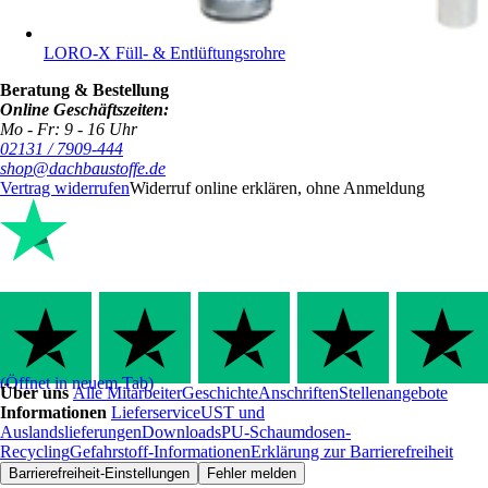
LORO-X Füll- & Entlüftungsrohre
Beratung & Bestellung
Online Geschäftszeiten:
Mo - Fr: 9 - 16 Uhr
02131 / 7909-444
shop@dachbaustoffe.de
Vertrag widerrufen
Widerruf online erklären, ohne Anmeldung
(Öffnet in neuem Tab)
Über uns
Alle Mitarbeiter
Geschichte
Anschriften
Stellenangebote
Informationen
Lieferservice
UST und
Auslandslieferungen
Downloads
PU-Schaumdosen-
Recycling
Gefahrstoff-Informationen
Erklärung zur Barrierefreiheit
Barrierefreiheit-Einstellungen
Fehler melden