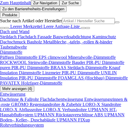
Zum Hauptinhalt
Zur Navigation
Zur Suche
Zu den Barrierefreiheits-Einstellungen
Produkte
Suche nach Artikel oder Hersteller
Leerer Merkzettel
Leere Anfrage-Liste
Dach und Wand
Steildach
Flachdach
Fassade
Bauwerksabdichtung
Kaminschutz
Dachschmuck
Bauholz
Metallbleche, -tafeln, -rollen &-bänder
Taubenabwehr
Dämmstoffe
Päffgen Dämmstoffe EPS
climowool Mineralwolle-Dämmstoffe
ROCKWOOL Steinwolle-Dämmstoffe
Bauder PIR-PU Dämmstoffe
puren PIR-PU Dämmstoffe
BRAAS Steildach-Dämmstoffe
Knauf
Insulation Dämmstoffe
Linzmeier PIR-PU Dämmstoffe
UNILIN
Insulation PIR-PU Dämmstoffe
FOAMGLAS (Hochbau) Dämmstoffe
PAVATEX Holzfaser-Dämmstoffe
Mehr anzeigen (4)
Entwässerung
Dachrinne & Fallrohr
Flachdachentwässerung
Entwässerungsrinnen &
-roste
GRÖMO Regenstandrohre & Zubehör
LORO-X Standrohre
LORO-X Abflussrohre
LORO-X Verbundrohre
UPMANN HT-
Hausabflußsystem
UPMANN Rückstauverschlüsse ABS
UPMANN
Boden-, Keller-, Duschabläufe
UPMANN FIXup
Rohrverbindungssystem