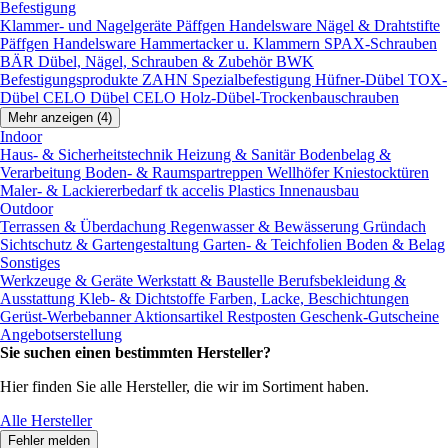
Befestigung
Klammer- und Nagelgeräte
Päffgen Handelsware Nägel & Drahtstifte
Päffgen Handelsware Hammertacker u. Klammern
SPAX-Schrauben
BÄR Dübel, Nägel, Schrauben & Zubehör
BWK
Befestigungsprodukte
ZAHN Spezialbefestigung
Hüfner-Dübel
TOX-
Dübel
CELO Dübel
CELO Holz-Dübel-Trockenbauschrauben
Mehr anzeigen (4)
Indoor
Haus- & Sicherheitstechnik
Heizung & Sanitär
Bodenbelag &
Verarbeitung
Boden- & Raumspartreppen
Wellhöfer Kniestocktüren
Maler- & Lackiererbedarf
tk accelis Plastics Innenausbau
Outdoor
Terrassen & Überdachung
Regenwasser & Bewässerung
Gründach
Sichtschutz & Gartengestaltung
Garten- & Teichfolien
Boden & Belag
Sonstiges
Werkzeuge & Geräte
Werkstatt & Baustelle
Berufsbekleidung &
Ausstattung
Kleb- & Dichtstoffe
Farben, Lacke, Beschichtungen
Gerüst-Werbebanner
Aktionsartikel
Restposten
Geschenk-Gutscheine
Angebotserstellung
Sie suchen einen bestimmten Hersteller?
Hier finden Sie alle Hersteller, die wir im Sortiment haben.
Alle Hersteller
Fehler melden