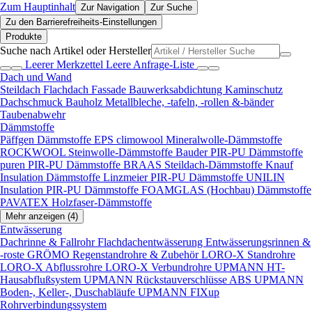
Zum Hauptinhalt
Zur Navigation
Zur Suche
Zu den Barrierefreiheits-Einstellungen
Produkte
Suche nach Artikel oder Hersteller
Leerer Merkzettel
Leere Anfrage-Liste
Dach und Wand
Steildach
Flachdach
Fassade
Bauwerksabdichtung
Kaminschutz
Dachschmuck
Bauholz
Metallbleche, -tafeln, -rollen &-bänder
Taubenabwehr
Dämmstoffe
Päffgen Dämmstoffe EPS
climowool Mineralwolle-Dämmstoffe
ROCKWOOL Steinwolle-Dämmstoffe
Bauder PIR-PU Dämmstoffe
puren PIR-PU Dämmstoffe
BRAAS Steildach-Dämmstoffe
Knauf
Insulation Dämmstoffe
Linzmeier PIR-PU Dämmstoffe
UNILIN
Insulation PIR-PU Dämmstoffe
FOAMGLAS (Hochbau) Dämmstoffe
PAVATEX Holzfaser-Dämmstoffe
Mehr anzeigen (4)
Entwässerung
Dachrinne & Fallrohr
Flachdachentwässerung
Entwässerungsrinnen &
-roste
GRÖMO Regenstandrohre & Zubehör
LORO-X Standrohre
LORO-X Abflussrohre
LORO-X Verbundrohre
UPMANN HT-
Hausabflußsystem
UPMANN Rückstauverschlüsse ABS
UPMANN
Boden-, Keller-, Duschabläufe
UPMANN FIXup
Rohrverbindungssystem