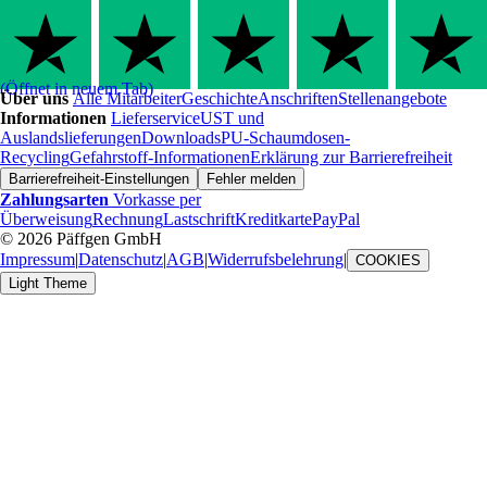
(Öffnet in neuem Tab)
Über uns
Alle Mitarbeiter
Geschichte
Anschriften
Stellenangebote
Informationen
Lieferservice
UST und
Auslandslieferungen
Downloads
PU-Schaumdosen-
Recycling
Gefahrstoff-Informationen
Erklärung zur Barrierefreiheit
Barrierefreiheit-Einstellungen
Fehler melden
Zahlungsarten
Vorkasse per
Überweisung
Rechnung
Lastschrift
Kreditkarte
PayPal
© 2026 Päffgen GmbH
Impressum
|
Datenschutz
|
AGB
|
Widerrufsbelehrung
|
COOKIES
Light Theme