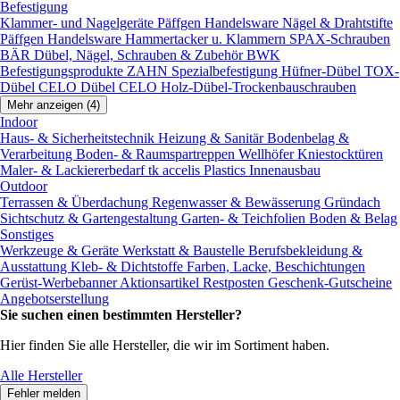
Befestigung
Klammer- und Nagelgeräte
Päffgen Handelsware Nägel & Drahtstifte
Päffgen Handelsware Hammertacker u. Klammern
SPAX-Schrauben
BÄR Dübel, Nägel, Schrauben & Zubehör
BWK
Befestigungsprodukte
ZAHN Spezialbefestigung
Hüfner-Dübel
TOX-
Dübel
CELO Dübel
CELO Holz-Dübel-Trockenbauschrauben
Mehr anzeigen (4)
Indoor
Haus- & Sicherheitstechnik
Heizung & Sanitär
Bodenbelag &
Verarbeitung
Boden- & Raumspartreppen
Wellhöfer Kniestocktüren
Maler- & Lackiererbedarf
tk accelis Plastics Innenausbau
Outdoor
Terrassen & Überdachung
Regenwasser & Bewässerung
Gründach
Sichtschutz & Gartengestaltung
Garten- & Teichfolien
Boden & Belag
Sonstiges
Werkzeuge & Geräte
Werkstatt & Baustelle
Berufsbekleidung &
Ausstattung
Kleb- & Dichtstoffe
Farben, Lacke, Beschichtungen
Gerüst-Werbebanner
Aktionsartikel
Restposten
Geschenk-Gutscheine
Angebotserstellung
Sie suchen einen bestimmten Hersteller?
Hier finden Sie alle Hersteller, die wir im Sortiment haben.
Alle Hersteller
Fehler melden