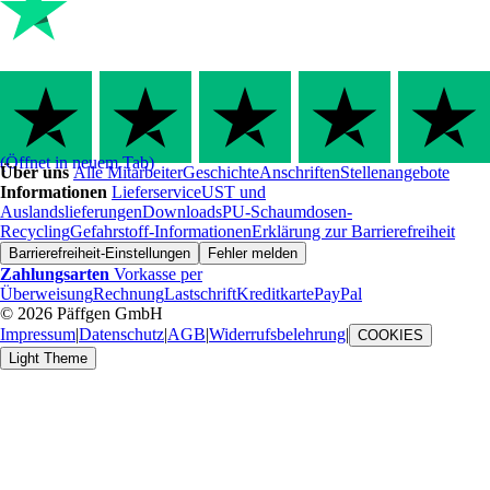
(Öffnet in neuem Tab)
Über uns
Alle Mitarbeiter
Geschichte
Anschriften
Stellenangebote
Informationen
Lieferservice
UST und
Auslandslieferungen
Downloads
PU-Schaumdosen-
Recycling
Gefahrstoff-Informationen
Erklärung zur Barrierefreiheit
Barrierefreiheit-Einstellungen
Fehler melden
Zahlungsarten
Vorkasse per
Überweisung
Rechnung
Lastschrift
Kreditkarte
PayPal
© 2026 Päffgen GmbH
Impressum
|
Datenschutz
|
AGB
|
Widerrufsbelehrung
|
COOKIES
Light Theme