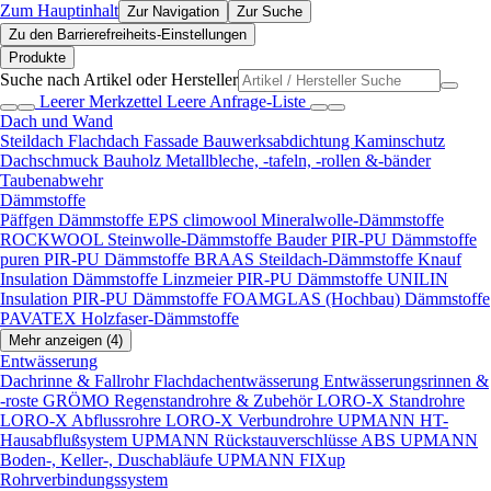
Zum Hauptinhalt
Zur Navigation
Zur Suche
Zu den Barrierefreiheits-Einstellungen
Produkte
Suche nach Artikel oder Hersteller
Leerer Merkzettel
Leere Anfrage-Liste
Dach und Wand
Steildach
Flachdach
Fassade
Bauwerksabdichtung
Kaminschutz
Dachschmuck
Bauholz
Metallbleche, -tafeln, -rollen &-bänder
Taubenabwehr
Dämmstoffe
Päffgen Dämmstoffe EPS
climowool Mineralwolle-Dämmstoffe
ROCKWOOL Steinwolle-Dämmstoffe
Bauder PIR-PU Dämmstoffe
puren PIR-PU Dämmstoffe
BRAAS Steildach-Dämmstoffe
Knauf
Insulation Dämmstoffe
Linzmeier PIR-PU Dämmstoffe
UNILIN
Insulation PIR-PU Dämmstoffe
FOAMGLAS (Hochbau) Dämmstoffe
PAVATEX Holzfaser-Dämmstoffe
Mehr anzeigen (4)
Entwässerung
Dachrinne & Fallrohr
Flachdachentwässerung
Entwässerungsrinnen &
-roste
GRÖMO Regenstandrohre & Zubehör
LORO-X Standrohre
LORO-X Abflussrohre
LORO-X Verbundrohre
UPMANN HT-
Hausabflußsystem
UPMANN Rückstauverschlüsse ABS
UPMANN
Boden-, Keller-, Duschabläufe
UPMANN FIXup
Rohrverbindungssystem