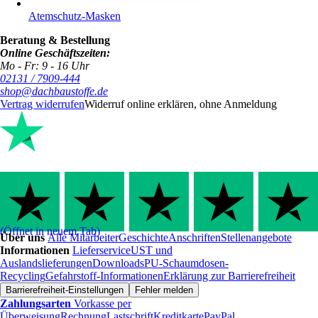
Atemschutz-Masken
Beratung & Bestellung
Online Geschäftszeiten:
Mo - Fr: 9 - 16 Uhr
02131 / 7909-444
shop@dachbaustoffe.de
Vertrag widerrufen
Widerruf online erklären, ohne Anmeldung
(Öffnet in neuem Tab)
Über uns
Alle Mitarbeiter
Geschichte
Anschriften
Stellenangebote
Informationen
Lieferservice
UST und
Auslandslieferungen
Downloads
PU-Schaumdosen-
Recycling
Gefahrstoff-Informationen
Erklärung zur Barrierefreiheit
Barrierefreiheit-Einstellungen
Fehler melden
Zahlungsarten
Vorkasse per
Überweisung
Rechnung
Lastschrift
Kreditkarte
PayPal