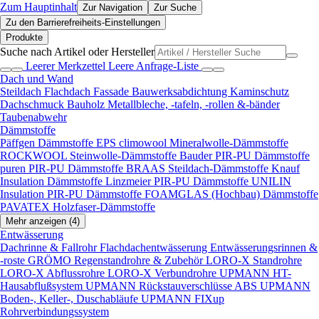
Zum Hauptinhalt
Zur Navigation
Zur Suche
Zu den Barrierefreiheits-Einstellungen
Produkte
Suche nach Artikel oder Hersteller
Leerer Merkzettel
Leere Anfrage-Liste
Dach und Wand
Steildach
Flachdach
Fassade
Bauwerksabdichtung
Kaminschutz
Dachschmuck
Bauholz
Metallbleche, -tafeln, -rollen &-bänder
Taubenabwehr
Dämmstoffe
Päffgen Dämmstoffe EPS
climowool Mineralwolle-Dämmstoffe
ROCKWOOL Steinwolle-Dämmstoffe
Bauder PIR-PU Dämmstoffe
puren PIR-PU Dämmstoffe
BRAAS Steildach-Dämmstoffe
Knauf
Insulation Dämmstoffe
Linzmeier PIR-PU Dämmstoffe
UNILIN
Insulation PIR-PU Dämmstoffe
FOAMGLAS (Hochbau) Dämmstoffe
PAVATEX Holzfaser-Dämmstoffe
Mehr anzeigen (4)
Entwässerung
Dachrinne & Fallrohr
Flachdachentwässerung
Entwässerungsrinnen &
-roste
GRÖMO Regenstandrohre & Zubehör
LORO-X Standrohre
LORO-X Abflussrohre
LORO-X Verbundrohre
UPMANN HT-
Hausabflußsystem
UPMANN Rückstauverschlüsse ABS
UPMANN
Boden-, Keller-, Duschabläufe
UPMANN FIXup
Rohrverbindungssystem