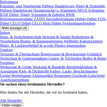
Befestigung
Klammer- und Nagelgeräte
Päffgen Handelsware Nägel & Drahtstifte
Päffgen Handelsware Hammertacker u. Klammern
SPAX-Schrauben
BÄR Dübel, Nägel, Schrauben & Zubehör
BWK
Befestigungsprodukte
ZAHN Spezialbefestigung
Hüfner-Dübel
TOX-
Dübel
CELO Dübel
CELO Holz-Dübel-Trockenbauschrauben
Mehr anzeigen (4)
Indoor
Haus- & Sicherheitstechnik
Heizung & Sanitär
Bodenbelag &
Verarbeitung
Boden- & Raumspartreppen
Wellhöfer Kniestocktüren
Maler- & Lackiererbedarf
tk accelis Plastics Innenausbau
Outdoor
Terrassen & Überdachung
Regenwasser & Bewässerung
Gründach
Sichtschutz & Gartengestaltung
Garten- & Teichfolien
Boden & Belag
Sonstiges
Werkzeuge & Geräte
Werkstatt & Baustelle
Berufsbekleidung &
Ausstattung
Kleb- & Dichtstoffe
Farben, Lacke, Beschichtungen
Gerüst-Werbebanner
Aktionsartikel
Restposten
Geschenk-Gutscheine
Angebotserstellung
Sie suchen einen bestimmten Hersteller?
Hier finden Sie alle Hersteller, die wir im Sortiment haben.
Alle Hersteller
Fehler melden