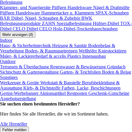
Befestigung
Klammer- und Nagelgeräte
Päffgen Handelsware Nägel & Drahtstifte
Päffgen Handelsware Hammertacker u. Klammern
SPAX-Schrauben
BÄR Dübel, Nägel, Schrauben & Zubehör
BWK
Befestigungsprodukte
ZAHN Spezialbefestigung
Hüfner-Dübel
TOX-
Dübel
CELO Dübel
CELO Holz-Dübel-Trockenbauschrauben
Mehr anzeigen (4)
Indoor
Haus- & Sicherheitstechnik
Heizung & Sanitär
Bodenbelag &
Verarbeitung
Boden- & Raumspartreppen
Wellhöfer Kniestocktüren
Maler- & Lackiererbedarf
tk accelis Plastics Innenausbau
Outdoor
Terrassen & Überdachung
Regenwasser & Bewässerung
Gründach
Sichtschutz & Gartengestaltung
Garten- & Teichfolien
Boden & Belag
Sonstiges
Werkzeuge & Geräte
Werkstatt & Baustelle
Berufsbekleidung &
Ausstattung
Kleb- & Dichtstoffe
Farben, Lacke, Beschichtungen
Gerüst-Werbebanner
Aktionsartikel
Restposten
Geschenk-Gutscheine
Angebotserstellung
Sie suchen einen bestimmten Hersteller?
Hier finden Sie alle Hersteller, die wir im Sortiment haben.
Alle Hersteller
Fehler melden