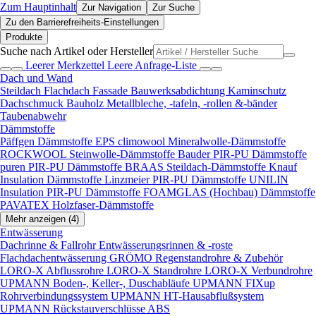
Zum Hauptinhalt
Zur Navigation
Zur Suche
Zu den Barrierefreiheits-Einstellungen
Produkte
Suche nach Artikel oder Hersteller
Leerer Merkzettel
Leere Anfrage-Liste
Dach und Wand
Steildach
Flachdach
Fassade
Bauwerksabdichtung
Kaminschutz
Dachschmuck
Bauholz
Metallbleche, -tafeln, -rollen &-bänder
Taubenabwehr
Dämmstoffe
Päffgen Dämmstoffe EPS
climowool Mineralwolle-Dämmstoffe
ROCKWOOL Steinwolle-Dämmstoffe
Bauder PIR-PU Dämmstoffe
puren PIR-PU Dämmstoffe
BRAAS Steildach-Dämmstoffe
Knauf
Insulation Dämmstoffe
Linzmeier PIR-PU Dämmstoffe
UNILIN
Insulation PIR-PU Dämmstoffe
FOAMGLAS (Hochbau) Dämmstoffe
PAVATEX Holzfaser-Dämmstoffe
Mehr anzeigen (4)
Entwässerung
Dachrinne & Fallrohr
Entwässerungsrinnen & -roste
Flachdachentwässerung
GRÖMO Regenstandrohre & Zubehör
LORO-X Abflussrohre
LORO-X Standrohre
LORO-X Verbundrohre
UPMANN Boden-, Keller-, Duschabläufe
UPMANN FIXup
Rohrverbindungssystem
UPMANN HT-Hausabflußsystem
UPMANN Rückstauverschlüsse ABS