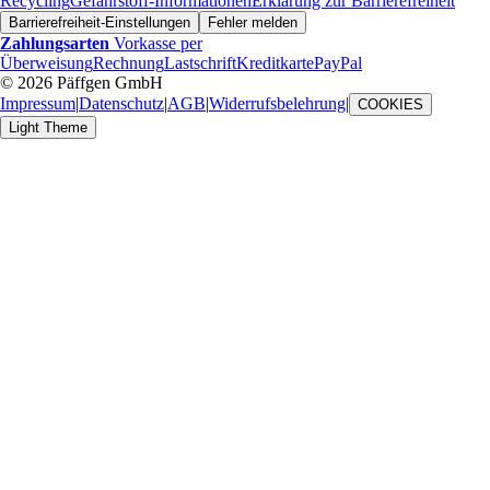
Recycling
Gefahrstoff-Informationen
Erklärung zur Barrierefreiheit
Barrierefreiheit-Einstellungen
Fehler melden
Zahlungsarten
Vorkasse per
Überweisung
Rechnung
Lastschrift
Kreditkarte
PayPal
© 2026 Päffgen GmbH
Impressum
|
Datenschutz
|
AGB
|
Widerrufsbelehrung
|
COOKIES
Light Theme