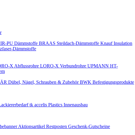
Keine Benachrichtigungen
r
PIR-PU Dämmstoffe
BRAAS Steildach-Dämmstoffe
Knauf Insulation
faser-Dämmstoffe
RO-X Abflussrohre
LORO-X Verbundrohre
UPMANN HT-
em
ÄR Dübel, Nägel, Schrauben & Zubehör
BWK Befestigungsprodukte
Lackiererbedarf
tk accelis Plastics Innenausbau
rbebanner
Aktionsartikel
Restposten
Geschenk-Gutscheine