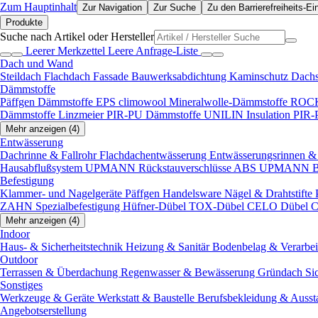
Zum Hauptinhalt
Zur Navigation
Zur Suche
Zu den Barrierefreiheits-Ei
Produkte
Suche nach Artikel oder Hersteller
Leerer Merkzettel
Leere Anfrage-Liste
Dach und Wand
Steildach
Flachdach
Fassade
Bauwerksabdichtung
Kaminschutz
Dach
Dämmstoffe
Päffgen Dämmstoffe EPS
climowool Mineralwolle-Dämmstoffe
ROCK
Dämmstoffe
Linzmeier PIR-PU Dämmstoffe
UNILIN Insulation PIR
Mehr anzeigen (4)
Entwässerung
Dachrinne & Fallrohr
Flachdachentwässerung
Entwässerungsrinnen & 
Hausabflußsystem
UPMANN Rückstauverschlüsse ABS
UPMANN Bod
Befestigung
Klammer- und Nagelgeräte
Päffgen Handelsware Nägel & Drahtstifte
ZAHN Spezialbefestigung
Hüfner-Dübel
TOX-Dübel
CELO Dübel
C
Mehr anzeigen (4)
Indoor
Haus- & Sicherheitstechnik
Heizung & Sanitär
Bodenbelag & Verarbe
Outdoor
Terrassen & Überdachung
Regenwasser & Bewässerung
Gründach
Si
Sonstiges
Werkzeuge & Geräte
Werkstatt & Baustelle
Berufsbekleidung & Ausst
Angebotserstellung