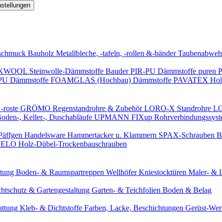
nstellungen
schmuck
Bauholz
Metallbleche, -tafeln, -rollen &-bänder
Taubenabweh
WOOL Steinwolle-Dämmstoffe
Bauder PIR-PU Dämmstoffe
puren 
-PU Dämmstoffe
FOAMGLAS (Hochbau) Dämmstoffe
PAVATEX Holz
-roste
GRÖMO Regenstandrohre & Zubehör
LORO-X Standrohre
LO
en-, Keller-, Duschabläufe
UPMANN FIXup Rohrverbindungssyst
Päffgen Handelsware Hammertacker u. Klammern
SPAX-Schrauben
B
ELO Holz-Dübel-Trockenbauschrauben
itung
Boden- & Raumspartreppen
Wellhöfer Kniestocktüren
Maler- & 
chtschutz & Gartengestaltung
Garten- & Teichfolien
Boden & Belag
attung
Kleb- & Dichtstoffe
Farben, Lacke, Beschichtungen
Gerüst-We