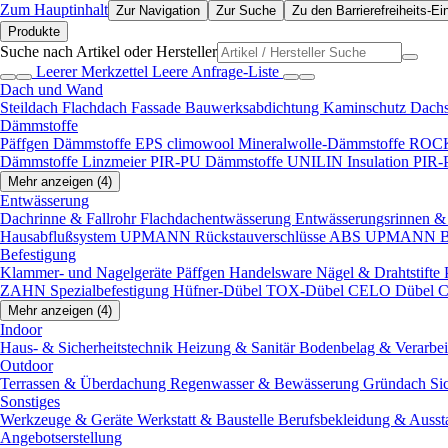
Zum Hauptinhalt
Zur Navigation
Zur Suche
Zu den Barrierefreiheits-Ei
Produkte
Suche nach Artikel oder Hersteller
Leerer Merkzettel
Leere Anfrage-Liste
Dach und Wand
Steildach
Flachdach
Fassade
Bauwerksabdichtung
Kaminschutz
Dach
Dämmstoffe
Päffgen Dämmstoffe EPS
climowool Mineralwolle-Dämmstoffe
ROCK
Dämmstoffe
Linzmeier PIR-PU Dämmstoffe
UNILIN Insulation PIR
Mehr anzeigen (4)
Entwässerung
Dachrinne & Fallrohr
Flachdachentwässerung
Entwässerungsrinnen & 
Hausabflußsystem
UPMANN Rückstauverschlüsse ABS
UPMANN Bod
Befestigung
Klammer- und Nagelgeräte
Päffgen Handelsware Nägel & Drahtstifte
ZAHN Spezialbefestigung
Hüfner-Dübel
TOX-Dübel
CELO Dübel
C
Mehr anzeigen (4)
Indoor
Haus- & Sicherheitstechnik
Heizung & Sanitär
Bodenbelag & Verarbe
Outdoor
Terrassen & Überdachung
Regenwasser & Bewässerung
Gründach
Si
Sonstiges
Werkzeuge & Geräte
Werkstatt & Baustelle
Berufsbekleidung & Ausst
Angebotserstellung