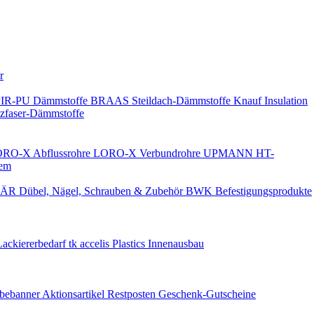
Keine Benachrichtigungen
r
PIR-PU Dämmstoffe
BRAAS Steildach-Dämmstoffe
Knauf Insulation
faser-Dämmstoffe
RO-X Abflussrohre
LORO-X Verbundrohre
UPMANN HT-
em
ÄR Dübel, Nägel, Schrauben & Zubehör
BWK Befestigungsprodukte
Lackiererbedarf
tk accelis Plastics Innenausbau
rbebanner
Aktionsartikel
Restposten
Geschenk-Gutscheine