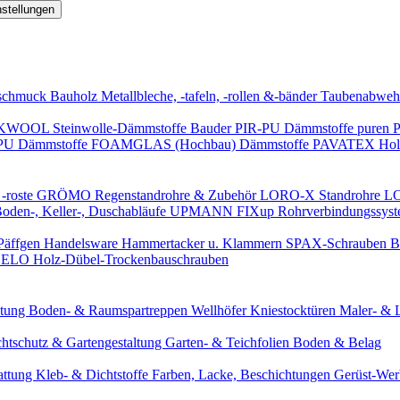
nstellungen
schmuck
Bauholz
Metallbleche, -tafeln, -rollen &-bänder
Taubenabweh
WOOL Steinwolle-Dämmstoffe
Bauder PIR-PU Dämmstoffe
puren 
-PU Dämmstoffe
FOAMGLAS (Hochbau) Dämmstoffe
PAVATEX Holz
-roste
GRÖMO Regenstandrohre & Zubehör
LORO-X Standrohre
LO
en-, Keller-, Duschabläufe
UPMANN FIXup Rohrverbindungssyst
Päffgen Handelsware Hammertacker u. Klammern
SPAX-Schrauben
B
ELO Holz-Dübel-Trockenbauschrauben
itung
Boden- & Raumspartreppen
Wellhöfer Kniestocktüren
Maler- & 
chtschutz & Gartengestaltung
Garten- & Teichfolien
Boden & Belag
attung
Kleb- & Dichtstoffe
Farben, Lacke, Beschichtungen
Gerüst-We