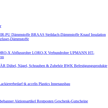
Keine Benachrichtigungen
r
PIR-PU Dämmstoffe
BRAAS Steildach-Dämmstoffe
Knauf Insulation
faser-Dämmstoffe
RO-X Abflussrohre
LORO-X Verbundrohre
UPMANN HT-
em
ÄR Dübel, Nägel, Schrauben & Zubehör
BWK Befestigungsprodukte
Lackiererbedarf
tk accelis Plastics Innenausbau
rbebanner
Aktionsartikel
Restposten
Geschenk-Gutscheine