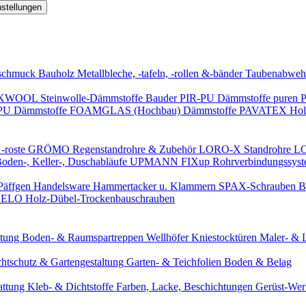
nstellungen
schmuck
Bauholz
Metallbleche, -tafeln, -rollen &-bänder
Taubenabweh
WOOL Steinwolle-Dämmstoffe
Bauder PIR-PU Dämmstoffe
puren 
-PU Dämmstoffe
FOAMGLAS (Hochbau) Dämmstoffe
PAVATEX Holz
-roste
GRÖMO Regenstandrohre & Zubehör
LORO-X Standrohre
LO
en-, Keller-, Duschabläufe
UPMANN FIXup Rohrverbindungssyst
Päffgen Handelsware Hammertacker u. Klammern
SPAX-Schrauben
B
ELO Holz-Dübel-Trockenbauschrauben
itung
Boden- & Raumspartreppen
Wellhöfer Kniestocktüren
Maler- & 
chtschutz & Gartengestaltung
Garten- & Teichfolien
Boden & Belag
attung
Kleb- & Dichtstoffe
Farben, Lacke, Beschichtungen
Gerüst-We