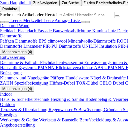
Zum Hauptinhalt
Zur Navigation
Zur Suche
Zu den Barrierefreiheits-Ei
Produkte
Suche nach Artikel oder Hersteller
Leerer Merkzettel
Leere Anfrage-Liste
Dach und Wand
Steildach
Flachdach
Fassade
Bauwerksabdichtung
Kaminschutz
Dach
Dämmstoffe
Päffgen Dämmstoffe EPS
climowool Mineralwolle-Dämmstoffe
ROCK
Dämmstoffe
Linzmeier PIR-PU Dämmstoffe
UNILIN Insulation PIR
Mehr anzeigen (4)
Entwässerung
Dachrinne & Fallrohr
Flachdachentwässerung
Entwässerungsrinnen & 
Hausabflußsystem
UPMANN Rückstauverschlüsse ABS
UPMANN Bod
Befestigung
Klammer- und Nagelgeräte
Päffgen Handelsware Nägel & Drahtstifte
ZAHN Spezialbefestigung
Hüfner-Dübel
TOX-Dübel
CELO Dübel
C
Mehr anzeigen (4)
Indoor
Haus- & Sicherheitstechnik
Heizung & Sanitär
Bodenbelag & Verarbe
Outdoor
Terrassen & Überdachung
Regenwasser & Bewässerung
Gründach
Si
Sonstiges
Werkzeuge & Geräte
Werkstatt & Baustelle
Berufsbekleidung & Ausst
Angebotserstellung