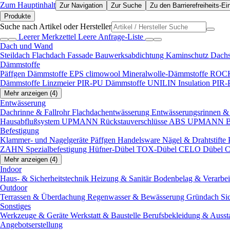
Zum Hauptinhalt
Zur Navigation
Zur Suche
Zu den Barrierefreiheits-Ei
Produkte
Suche nach Artikel oder Hersteller
Leerer Merkzettel
Leere Anfrage-Liste
Dach und Wand
Steildach
Flachdach
Fassade
Bauwerksabdichtung
Kaminschutz
Dach
Dämmstoffe
Päffgen Dämmstoffe EPS
climowool Mineralwolle-Dämmstoffe
ROCK
Dämmstoffe
Linzmeier PIR-PU Dämmstoffe
UNILIN Insulation PIR
Mehr anzeigen (4)
Entwässerung
Dachrinne & Fallrohr
Flachdachentwässerung
Entwässerungsrinnen & 
Hausabflußsystem
UPMANN Rückstauverschlüsse ABS
UPMANN Bod
Befestigung
Klammer- und Nagelgeräte
Päffgen Handelsware Nägel & Drahtstifte
ZAHN Spezialbefestigung
Hüfner-Dübel
TOX-Dübel
CELO Dübel
C
Mehr anzeigen (4)
Indoor
Haus- & Sicherheitstechnik
Heizung & Sanitär
Bodenbelag & Verarbe
Outdoor
Terrassen & Überdachung
Regenwasser & Bewässerung
Gründach
Si
Sonstiges
Werkzeuge & Geräte
Werkstatt & Baustelle
Berufsbekleidung & Ausst
Angebotserstellung