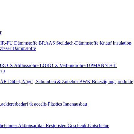
Keine Benachrichtigungen
r
PIR-PU Dämmstoffe
BRAAS Steildach-Dämmstoffe
Knauf Insulation
faser-Dämmstoffe
RO-X Abflussrohre
LORO-X Verbundrohre
UPMANN HT-
em
ÄR Dübel, Nägel, Schrauben & Zubehör
BWK Befestigungsprodukte
Lackiererbedarf
tk accelis Plastics Innenausbau
rbebanner
Aktionsartikel
Restposten
Geschenk-Gutscheine