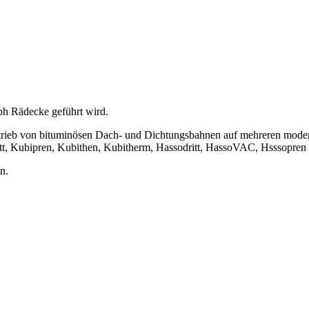
oph Rädecke geführt wird.
rtrieb von bituminösen Dach- und Dichtungsbahnen auf mehreren modern
t, Kubipren, Kubithen, Kubitherm, Hassodritt, HassoVAC, Hsssopren u
n.