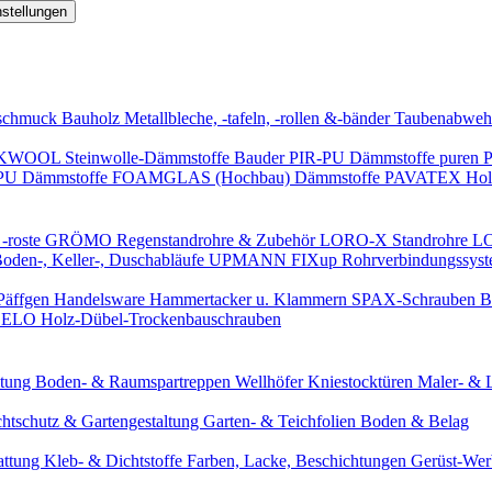
nstellungen
schmuck
Bauholz
Metallbleche, -tafeln, -rollen &-bänder
Taubenabweh
WOOL Steinwolle-Dämmstoffe
Bauder PIR-PU Dämmstoffe
puren 
-PU Dämmstoffe
FOAMGLAS (Hochbau) Dämmstoffe
PAVATEX Holz
-roste
GRÖMO Regenstandrohre & Zubehör
LORO-X Standrohre
LO
en-, Keller-, Duschabläufe
UPMANN FIXup Rohrverbindungssyst
Päffgen Handelsware Hammertacker u. Klammern
SPAX-Schrauben
B
ELO Holz-Dübel-Trockenbauschrauben
itung
Boden- & Raumspartreppen
Wellhöfer Kniestocktüren
Maler- & 
chtschutz & Gartengestaltung
Garten- & Teichfolien
Boden & Belag
attung
Kleb- & Dichtstoffe
Farben, Lacke, Beschichtungen
Gerüst-We