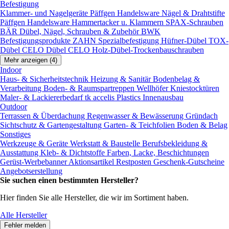
Befestigung
Klammer- und Nagelgeräte
Päffgen Handelsware Nägel & Drahtstifte
Päffgen Handelsware Hammertacker u. Klammern
SPAX-Schrauben
BÄR Dübel, Nägel, Schrauben & Zubehör
BWK
Befestigungsprodukte
ZAHN Spezialbefestigung
Hüfner-Dübel
TOX-
Dübel
CELO Dübel
CELO Holz-Dübel-Trockenbauschrauben
Mehr anzeigen (4)
Indoor
Haus- & Sicherheitstechnik
Heizung & Sanitär
Bodenbelag &
Verarbeitung
Boden- & Raumspartreppen
Wellhöfer Kniestocktüren
Maler- & Lackiererbedarf
tk accelis Plastics Innenausbau
Outdoor
Terrassen & Überdachung
Regenwasser & Bewässerung
Gründach
Sichtschutz & Gartengestaltung
Garten- & Teichfolien
Boden & Belag
Sonstiges
Werkzeuge & Geräte
Werkstatt & Baustelle
Berufsbekleidung &
Ausstattung
Kleb- & Dichtstoffe
Farben, Lacke, Beschichtungen
Gerüst-Werbebanner
Aktionsartikel
Restposten
Geschenk-Gutscheine
Angebotserstellung
Sie suchen einen bestimmten Hersteller?
Hier finden Sie alle Hersteller, die wir im Sortiment haben.
Alle Hersteller
Fehler melden