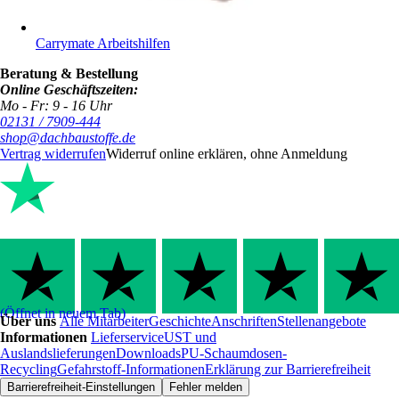
Carrymate Arbeitshilfen
Beratung & Bestellung
Online Geschäftszeiten:
Mo - Fr: 9 - 16 Uhr
02131 / 7909-444
shop@dachbaustoffe.de
Vertrag widerrufen
Widerruf online erklären, ohne Anmeldung
(Öffnet in neuem Tab)
Über uns
Alle Mitarbeiter
Geschichte
Anschriften
Stellenangebote
Informationen
Lieferservice
UST und
Auslandslieferungen
Downloads
PU-Schaumdosen-
Recycling
Gefahrstoff-Informationen
Erklärung zur Barrierefreiheit
Barrierefreiheit-Einstellungen
Fehler melden