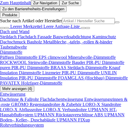
Zum Hauptinhalt
Zur Navigation
Zur Suche
Zu den Barrierefreiheits-Einstellungen
Produkte
Suche nach Artikel oder Hersteller
Leerer Merkzettel
Leere Anfrage-Liste
Dach und Wand
Steildach
Flachdach
Fassade
Bauwerksabdichtung
Kaminschutz
Dachschmuck
Bauholz
Metallbleche, -tafeln, -rollen &-bänder
Taubenabwehr
Dämmstoffe
Päffgen Dämmstoffe EPS
climowool Mineralwolle-Dämmstoffe
ROCKWOOL Steinwolle-Dämmstoffe
Bauder PIR-PU Dämmstoffe
puren PIR-PU Dämmstoffe
BRAAS Steildach-Dämmstoffe
Knauf
Insulation Dämmstoffe
Linzmeier PIR-PU Dämmstoffe
UNILIN
Insulation PIR-PU Dämmstoffe
FOAMGLAS (Hochbau) Dämmstoffe
PAVATEX Holzfaser-Dämmstoffe
Mehr anzeigen (4)
Entwässerung
Dachrinne & Fallrohr
Flachdachentwässerung
Entwässerungsrinnen &
-roste
GRÖMO Regenstandrohre & Zubehör
LORO-X Standrohre
LORO-X Abflussrohre
LORO-X Verbundrohre
UPMANN HT-
Hausabflußsystem
UPMANN Rückstauverschlüsse ABS
UPMANN
Boden-, Keller-, Duschabläufe
UPMANN FIXup
Rohrverbindungssystem