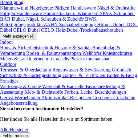
Befestigung
Klammer- und Nagelgeräte
Päffgen Handelsware Nägel & Drahtstifte
Päffgen Handelsware Hammertacker u. Klammern
SPAX-Schrauben
BÄR Dübel, Nägel, Schrauben & Zubehör
BWK
Befestigungsprodukte
ZAHN Spezialbefestigung
Hüfner-Dübel
TOX-
Dübel
CELO Dübel
CELO Holz-Dübel-Trockenbauschrauben
Mehr anzeigen (4)
Indoor
Haus- & Sicherheitstechnik
Heizung & Sanitär
Bodenbelag &
Verarbeitung
Boden- & Raumspartreppen
Wellhöfer Kniestocktüren
Maler- & Lackiererbedarf
tk accelis Plastics Innenausbau
Outdoor
Terrassen & Überdachung
Regenwasser & Bewässerung
Gründach
Sichtschutz & Gartengestaltung
Garten- & Teichfolien
Boden & Belag
Sonstiges
Werkzeuge & Geräte
Werkstatt & Baustelle
Berufsbekleidung &
Ausstattung
Kleb- & Dichtstoffe
Farben, Lacke, Beschichtungen
Gerüst-Werbebanner
Aktionsartikel
Restposten
Geschenk-Gutscheine
Angebotserstellung
Sie suchen einen bestimmten Hersteller?
Hier finden Sie alle Hersteller, die wir im Sortiment haben.
Alle Hersteller
Fehler melden