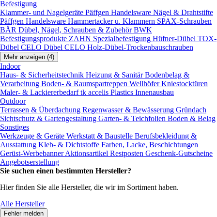
Befestigung
Klammer- und Nagelgeräte
Päffgen Handelsware Nägel & Drahtstifte
Päffgen Handelsware Hammertacker u. Klammern
SPAX-Schrauben
BÄR Dübel, Nägel, Schrauben & Zubehör
BWK
Befestigungsprodukte
ZAHN Spezialbefestigung
Hüfner-Dübel
TOX-
Dübel
CELO Dübel
CELO Holz-Dübel-Trockenbauschrauben
Mehr anzeigen (4)
Indoor
Haus- & Sicherheitstechnik
Heizung & Sanitär
Bodenbelag &
Verarbeitung
Boden- & Raumspartreppen
Wellhöfer Kniestocktüren
Maler- & Lackiererbedarf
tk accelis Plastics Innenausbau
Outdoor
Terrassen & Überdachung
Regenwasser & Bewässerung
Gründach
Sichtschutz & Gartengestaltung
Garten- & Teichfolien
Boden & Belag
Sonstiges
Werkzeuge & Geräte
Werkstatt & Baustelle
Berufsbekleidung &
Ausstattung
Kleb- & Dichtstoffe
Farben, Lacke, Beschichtungen
Gerüst-Werbebanner
Aktionsartikel
Restposten
Geschenk-Gutscheine
Angebotserstellung
Sie suchen einen bestimmten Hersteller?
Hier finden Sie alle Hersteller, die wir im Sortiment haben.
Alle Hersteller
Fehler melden