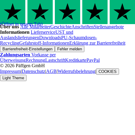
(Öffnet in neuem Tab)
Über uns
Alle Mitarbeiter
Geschichte
Anschriften
Stellenangebote
Informationen
Lieferservice
UST und
Auslandslieferungen
Downloads
PU-Schaumdosen-
Recycling
Gefahrstoff-Informationen
Erklärung zur Barrierefreiheit
Barrierefreiheit-Einstellungen
Fehler melden
Zahlungsarten
Vorkasse per
Überweisung
Rechnung
Lastschrift
Kreditkarte
PayPal
© 2026 Päffgen GmbH
Impressum
|
Datenschutz
|
AGB
|
Widerrufsbelehrung
|
COOKIES
Light Theme