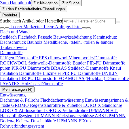
Zum Hauptinhalt
Zur Navigation
Zur Suche
Zu den Barrierefreiheits-Einstellungen
Produkte
Suche nach Artikel oder Hersteller
Leerer Merkzettel
Leere Anfrage-Liste
Dach und Wand
Steildach
Flachdach
Fassade
Bauwerksabdichtung
Kaminschutz
Dachschmuck
Bauholz
Metallbleche, -tafeln, -rollen &-bänder
Taubenabwehr
Dämmstoffe
Päffgen Dämmstoffe EPS
climowool Mineralwolle-Dämmstoffe
ROCKWOOL Steinwolle-Dämmstoffe
Bauder PIR-PU Dämmstoffe
puren PIR-PU Dämmstoffe
BRAAS Steildach-Dämmstoffe
Knauf
Insulation Dämmstoffe
Linzmeier PIR-PU Dämmstoffe
UNILIN
Insulation PIR-PU Dämmstoffe
FOAMGLAS (Hochbau) Dämmstoffe
PAVATEX Holzfaser-Dämmstoffe
Mehr anzeigen (4)
Entwässerung
Dachrinne & Fallrohr
Flachdachentwässerung
Entwässerungsrinnen &
-roste
GRÖMO Regenstandrohre & Zubehör
LORO-X Standrohre
LORO-X Abflussrohre
LORO-X Verbundrohre
UPMANN HT-
Hausabflußsystem
UPMANN Rückstauverschlüsse ABS
UPMANN
Boden-, Keller-, Duschabläufe
UPMANN FIXup
Rohrverbindungssystem