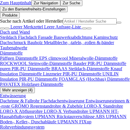
Zum Hauptinhalt
Zur Navigation
Zur Suche
Zu den Barrierefreiheits-Einstellungen
Produkte
Suche nach Artikel oder Hersteller
Leerer Merkzettel
Leere Anfrage-Liste
Dach und Wand
Steildach
Flachdach
Fassade
Bauwerksabdichtung
Kaminschutz
Dachschmuck
Bauholz
Metallbleche, -tafeln, -rollen &-bänder
Taubenabwehr
Dämmstoffe
Päffgen Dämmstoffe EPS
climowool Mineralwolle-Dämmstoffe
ROCKWOOL Steinwolle-Dämmstoffe
Bauder PIR-PU Dämmstoffe
puren PIR-PU Dämmstoffe
BRAAS Steildach-Dämmstoffe
Knauf
Insulation Dämmstoffe
Linzmeier PIR-PU Dämmstoffe
UNILIN
Insulation PIR-PU Dämmstoffe
FOAMGLAS (Hochbau) Dämmstoffe
PAVATEX Holzfaser-Dämmstoffe
Mehr anzeigen (4)
Entwässerung
Dachrinne & Fallrohr
Flachdachentwässerung
Entwässerungsrinnen &
-roste
GRÖMO Regenstandrohre & Zubehör
LORO-X Standrohre
LORO-X Abflussrohre
LORO-X Verbundrohre
UPMANN HT-
Hausabflußsystem
UPMANN Rückstauverschlüsse ABS
UPMANN
Boden-, Keller-, Duschabläufe
UPMANN FIXup
Rohrverbindungssystem