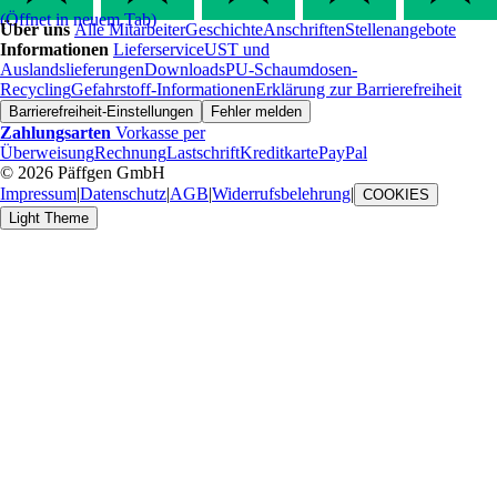
(Öffnet in neuem Tab)
Über uns
Alle Mitarbeiter
Geschichte
Anschriften
Stellenangebote
Informationen
Lieferservice
UST und
Auslandslieferungen
Downloads
PU-Schaumdosen-
Recycling
Gefahrstoff-Informationen
Erklärung zur Barrierefreiheit
Barrierefreiheit-Einstellungen
Fehler melden
Zahlungsarten
Vorkasse per
Überweisung
Rechnung
Lastschrift
Kreditkarte
PayPal
© 2026 Päffgen GmbH
Impressum
|
Datenschutz
|
AGB
|
Widerrufsbelehrung
|
COOKIES
Light Theme