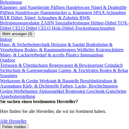
Befestigung
Klammer- und Nagelgeräte
Päffgen Handelsware Nägel & Drahtstifte
Päffgen Handelsware Hammertacker u. Klammern
SPAX-Schrauben
BÄR Dübel, Nägel, Schrauben & Zubehör
BWK
Befestigungsprodukte
ZAHN Spezialbefestigung
Hüfner-Dübel
TOX-
Dübel
CELO Dübel
CELO Holz-Dübel-Trockenbauschrauben
Mehr anzeigen (4)
Indoor
Haus- & Sicherheitstechnik
Heizung & Sanitär
Bodenbelag &
Verarbeitung
Boden- & Raumspartreppen
Wellhöfer Kniestocktüren
Maler- & Lackiererbedarf
tk accelis Plastics Innenausbau
Outdoor
Terrassen & Überdachung
Regenwasser & Bewässerung
Gründach
Sichtschutz & Gartengestaltung
Garten- & Teichfolien
Boden & Belag
Sonstiges
Werkzeuge & Geräte
Werkstatt & Baustelle
Berufsbekleidung &
Ausstattung
Kleb- & Dichtstoffe
Farben, Lacke, Beschichtungen
Gerüst-Werbebanner
Aktionsartikel
Restposten
Geschenk-Gutscheine
Angebotserstellung
Sie suchen einen bestimmten Hersteller?
Hier finden Sie alle Hersteller, die wir im Sortiment haben.
Alle Hersteller
Fehler melden