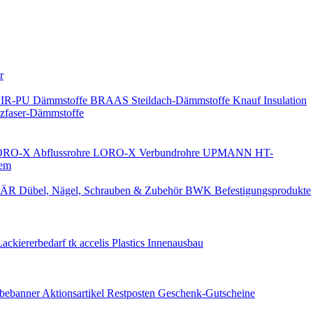
Keine Benachrichtigungen
r
PIR-PU Dämmstoffe
BRAAS Steildach-Dämmstoffe
Knauf Insulation
faser-Dämmstoffe
RO-X Abflussrohre
LORO-X Verbundrohre
UPMANN HT-
em
ÄR Dübel, Nägel, Schrauben & Zubehör
BWK Befestigungsprodukte
Lackiererbedarf
tk accelis Plastics Innenausbau
rbebanner
Aktionsartikel
Restposten
Geschenk-Gutscheine