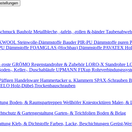
nstellungen
schmuck
Bauholz
Metallbleche, -tafeln, -rollen &-bänder
Taubenabweh
WOOL Steinwolle-Dämmstoffe
Bauder PIR-PU Dämmstoffe
puren 
-PU Dämmstoffe
FOAMGLAS (Hochbau) Dämmstoffe
PAVATEX Holz
-roste
GRÖMO Regenstandrohre & Zubehör
LORO-X Standrohre
LO
en-, Keller-, Duschabläufe
UPMANN FIXup Rohrverbindungssyst
Päffgen Handelsware Hammertacker u. Klammern
SPAX-Schrauben
B
ELO Holz-Dübel-Trockenbauschrauben
itung
Boden- & Raumspartreppen
Wellhöfer Kniestocktüren
Maler- & 
chtschutz & Gartengestaltung
Garten- & Teichfolien
Boden & Belag
attung
Kleb- & Dichtstoffe
Farben, Lacke, Beschichtungen
Gerüst-We