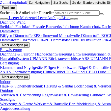
Zum Hauptinhalt
Zur Navigation
Zur Suche
Zu den Barrierefreiheits-Ei
Produkte
Suche nach Artikel oder Hersteller
Leerer Merkzettel
Leere Anfrage-Liste
Dach und Wand
Steildach
Flachdach
Fassade
Bauwerksabdichtung
Kaminschutz
Dach
Dämmstoffe
Päffgen Dämmstoffe EPS
climowool Mineralwolle-Dämmstoffe
ROCK
Dämmstoffe
Linzmeier PIR-PU Dämmstoffe
UNILIN Insulation PIR
Mehr anzeigen (4)
Entwässerung
Dachrinne & Fallrohr
Flachdachentwässerung
Entwässerungsrinnen & 
Hausabflußsystem
UPMANN Rückstauverschlüsse ABS
UPMANN Bod
Befestigung
Klammer- und Nagelgeräte
Päffgen Handelsware Nägel & Drahtstifte
ZAHN Spezialbefestigung
Hüfner-Dübel
TOX-Dübel
CELO Dübel
C
Mehr anzeigen (4)
Indoor
Haus- & Sicherheitstechnik
Heizung & Sanitär
Bodenbelag & Verarbe
Outdoor
Terrassen & Überdachung
Regenwasser & Bewässerung
Gründach
Si
Sonstiges
Werkzeuge & Geräte
Werkstatt & Baustelle
Berufsbekleidung & Ausst
Angebotserstellung