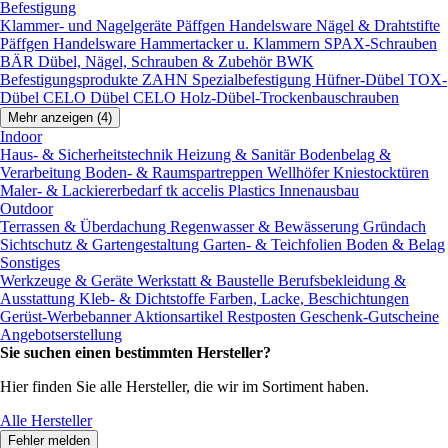
Befestigung
Klammer- und Nagelgeräte
Päffgen Handelsware Nägel & Drahtstifte
Päffgen Handelsware Hammertacker u. Klammern
SPAX-Schrauben
BÄR Dübel, Nägel, Schrauben & Zubehör
BWK
Befestigungsprodukte
ZAHN Spezialbefestigung
Hüfner-Dübel
TOX-
Dübel
CELO Dübel
CELO Holz-Dübel-Trockenbauschrauben
Mehr anzeigen (4)
Indoor
Haus- & Sicherheitstechnik
Heizung & Sanitär
Bodenbelag &
Verarbeitung
Boden- & Raumspartreppen
Wellhöfer Kniestocktüren
Maler- & Lackiererbedarf
tk accelis Plastics Innenausbau
Outdoor
Terrassen & Überdachung
Regenwasser & Bewässerung
Gründach
Sichtschutz & Gartengestaltung
Garten- & Teichfolien
Boden & Belag
Sonstiges
Werkzeuge & Geräte
Werkstatt & Baustelle
Berufsbekleidung &
Ausstattung
Kleb- & Dichtstoffe
Farben, Lacke, Beschichtungen
Gerüst-Werbebanner
Aktionsartikel
Restposten
Geschenk-Gutscheine
Angebotserstellung
Sie suchen einen bestimmten Hersteller?
Hier finden Sie alle Hersteller, die wir im Sortiment haben.
Alle Hersteller
Fehler melden