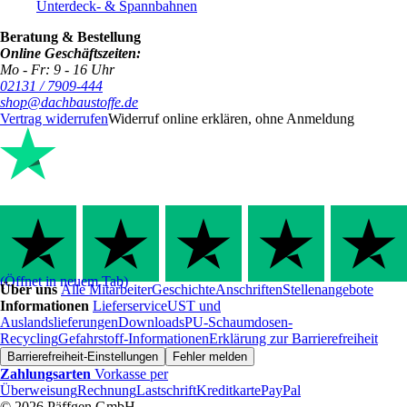
Unterdeck- & Spannbahnen
Beratung & Bestellung
Online Geschäftszeiten:
Mo - Fr: 9 - 16 Uhr
02131 / 7909-444
shop@dachbaustoffe.de
Vertrag widerrufen
Widerruf online erklären, ohne Anmeldung
(Öffnet in neuem Tab)
Über uns
Alle Mitarbeiter
Geschichte
Anschriften
Stellenangebote
Informationen
Lieferservice
UST und
Auslandslieferungen
Downloads
PU-Schaumdosen-
Recycling
Gefahrstoff-Informationen
Erklärung zur Barrierefreiheit
Barrierefreiheit-Einstellungen
Fehler melden
Zahlungsarten
Vorkasse per
Überweisung
Rechnung
Lastschrift
Kreditkarte
PayPal
© 2026 Päffgen GmbH