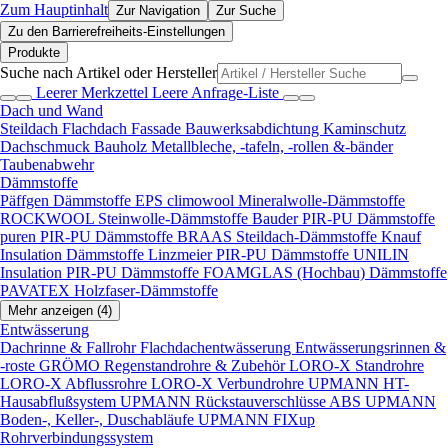
Zum Hauptinhalt
Zur Navigation
Zur Suche
Zu den Barrierefreiheits-Einstellungen
Produkte
Suche nach Artikel oder Hersteller
Leerer Merkzettel
Leere Anfrage-Liste
Dach und Wand
Steildach
Flachdach
Fassade
Bauwerksabdichtung
Kaminschutz
Dachschmuck
Bauholz
Metallbleche, -tafeln, -rollen &-bänder
Taubenabwehr
Dämmstoffe
Päffgen Dämmstoffe EPS
climowool Mineralwolle-Dämmstoffe
ROCKWOOL Steinwolle-Dämmstoffe
Bauder PIR-PU Dämmstoffe
puren PIR-PU Dämmstoffe
BRAAS Steildach-Dämmstoffe
Knauf
Insulation Dämmstoffe
Linzmeier PIR-PU Dämmstoffe
UNILIN
Insulation PIR-PU Dämmstoffe
FOAMGLAS (Hochbau) Dämmstoffe
PAVATEX Holzfaser-Dämmstoffe
Mehr anzeigen (4)
Entwässerung
Dachrinne & Fallrohr
Flachdachentwässerung
Entwässerungsrinnen &
-roste
GRÖMO Regenstandrohre & Zubehör
LORO-X Standrohre
LORO-X Abflussrohre
LORO-X Verbundrohre
UPMANN HT-
Hausabflußsystem
UPMANN Rückstauverschlüsse ABS
UPMANN
Boden-, Keller-, Duschabläufe
UPMANN FIXup
Rohrverbindungssystem