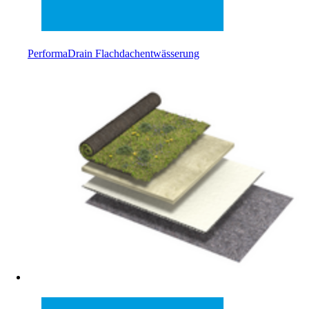
PerformaDrain Flachdachentwässerung