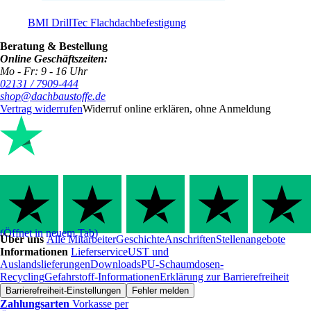
BMI DrillTec Flachdachbefestigung
Beratung & Bestellung
Online Geschäftszeiten:
Mo - Fr: 9 - 16 Uhr
02131 / 7909-444
shop@dachbaustoffe.de
Vertrag widerrufen
Widerruf online erklären, ohne Anmeldung
(Öffnet in neuem Tab)
Über uns
Alle Mitarbeiter
Geschichte
Anschriften
Stellenangebote
Informationen
Lieferservice
UST und
Auslandslieferungen
Downloads
PU-Schaumdosen-
Recycling
Gefahrstoff-Informationen
Erklärung zur Barrierefreiheit
Barrierefreiheit-Einstellungen
Fehler melden
Zahlungsarten
Vorkasse per