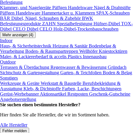
Befestigung
Klammer- und Nagelgeräte
Päffgen Handelsware Nägel & Drahtstifte
Päffgen Handelsware Hammertacker u. Klammern
SPAX-Schrauben
BÄR Dübel, Nägel, Schrauben & Zubehör
BWK
Befestigungsprodukte
ZAHN Spezialbefestigung
Hüfner-Dübel
TOX-
Dübel
CELO Dübel
CELO Holz-Dübel-Trockenbauschrauben
Mehr anzeigen (4)
Indoor
Haus- & Sicherheitstechnik
Heizung & Sanitär
Bodenbelag &
Verarbeitung
Boden- & Raumspartreppen
Wellhöfer Kniestocktüren
Maler- & Lackiererbedarf
tk accelis Plastics Innenausbau
Outdoor
Terrassen & Überdachung
Regenwasser & Bewässerung
Gründach
Sichtschutz & Gartengestaltung
Garten- & Teichfolien
Boden & Belag
Sonstiges
Werkzeuge & Geräte
Werkstatt & Baustelle
Berufsbekleidung &
Ausstattung
Kleb- & Dichtstoffe
Farben, Lacke, Beschichtungen
Gerüst-Werbebanner
Aktionsartikel
Restposten
Geschenk-Gutscheine
Angebotserstellung
Sie suchen einen bestimmten Hersteller?
Hier finden Sie alle Hersteller, die wir im Sortiment haben.
Alle Hersteller
Fehler melden