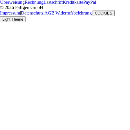
Überweisung
Rechnung
Lastschrift
Kreditkarte
PayPal
© 2026 Päffgen GmbH
Impressum
|
Datenschutz
|
AGB
|
Widerrufsbelehrung
|
COOKIES
Light Theme