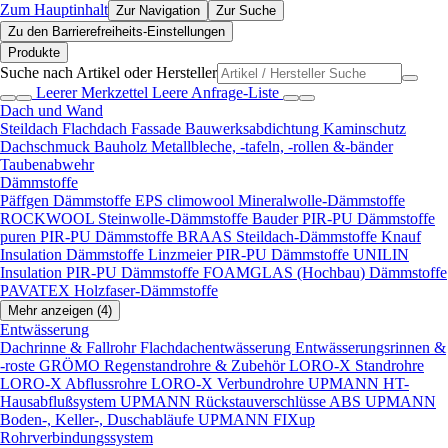
Zum Hauptinhalt
Zur Navigation
Zur Suche
Zu den Barrierefreiheits-Einstellungen
Produkte
Suche nach Artikel oder Hersteller
Leerer Merkzettel
Leere Anfrage-Liste
Dach und Wand
Steildach
Flachdach
Fassade
Bauwerksabdichtung
Kaminschutz
Dachschmuck
Bauholz
Metallbleche, -tafeln, -rollen &-bänder
Taubenabwehr
Dämmstoffe
Päffgen Dämmstoffe EPS
climowool Mineralwolle-Dämmstoffe
ROCKWOOL Steinwolle-Dämmstoffe
Bauder PIR-PU Dämmstoffe
puren PIR-PU Dämmstoffe
BRAAS Steildach-Dämmstoffe
Knauf
Insulation Dämmstoffe
Linzmeier PIR-PU Dämmstoffe
UNILIN
Insulation PIR-PU Dämmstoffe
FOAMGLAS (Hochbau) Dämmstoffe
PAVATEX Holzfaser-Dämmstoffe
Mehr anzeigen (4)
Entwässerung
Dachrinne & Fallrohr
Flachdachentwässerung
Entwässerungsrinnen &
-roste
GRÖMO Regenstandrohre & Zubehör
LORO-X Standrohre
LORO-X Abflussrohre
LORO-X Verbundrohre
UPMANN HT-
Hausabflußsystem
UPMANN Rückstauverschlüsse ABS
UPMANN
Boden-, Keller-, Duschabläufe
UPMANN FIXup
Rohrverbindungssystem