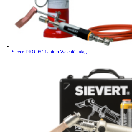
Sievert PRO 95 Titanium Weichlötanlag