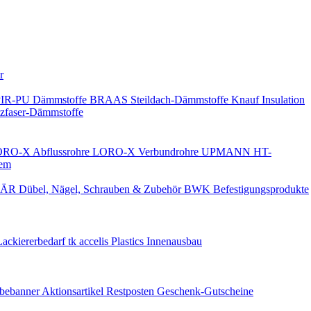
Keine Benachrichtigungen
r
PIR-PU Dämmstoffe
BRAAS Steildach-Dämmstoffe
Knauf Insulation
faser-Dämmstoffe
RO-X Abflussrohre
LORO-X Verbundrohre
UPMANN HT-
em
ÄR Dübel, Nägel, Schrauben & Zubehör
BWK Befestigungsprodukte
Lackiererbedarf
tk accelis Plastics Innenausbau
rbebanner
Aktionsartikel
Restposten
Geschenk-Gutscheine