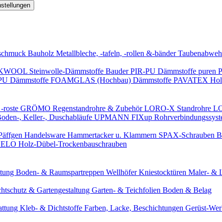
nstellungen
schmuck
Bauholz
Metallbleche, -tafeln, -rollen &-bänder
Taubenabweh
WOOL Steinwolle-Dämmstoffe
Bauder PIR-PU Dämmstoffe
puren 
-PU Dämmstoffe
FOAMGLAS (Hochbau) Dämmstoffe
PAVATEX Holz
-roste
GRÖMO Regenstandrohre & Zubehör
LORO-X Standrohre
LO
en-, Keller-, Duschabläufe
UPMANN FIXup Rohrverbindungssyst
Päffgen Handelsware Hammertacker u. Klammern
SPAX-Schrauben
B
ELO Holz-Dübel-Trockenbauschrauben
itung
Boden- & Raumspartreppen
Wellhöfer Kniestocktüren
Maler- & 
chtschutz & Gartengestaltung
Garten- & Teichfolien
Boden & Belag
attung
Kleb- & Dichtstoffe
Farben, Lacke, Beschichtungen
Gerüst-We