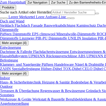
Zum Hauptinhalt
Zur Navigation
Zur Suche
Zu den Barrierefreiheits-Ei
Produkte
Suche nach Artikel oder Hersteller
Leerer Merkzettel
Leere Anfrage-Liste
Dach und Wand
Steildach
Flachdach
Fassade
Bauwerksabdichtung
Kaminschutz
Dach
Dämmstoffe
Päffgen Dämmstoffe EPS
climowool Mineralwolle-Dämmstoffe
ROCK
Dämmstoffe
Linzmeier PIR-PU Dämmstoffe
UNILIN Insulation PIR
Mehr anzeigen (4)
Entwässerung
Dachrinne & Fallrohr
Flachdachentwässerung
Entwässerungsrinnen & 
Hausabflußsystem
UPMANN Rückstauverschlüsse ABS
UPMANN Bod
Befestigung
Klammer- und Nagelgeräte
Päffgen Handelsware Nägel & Drahtstifte
ZAHN Spezialbefestigung
Hüfner-Dübel
TOX-Dübel
CELO Dübel
C
Mehr anzeigen (4)
Indoor
Haus- & Sicherheitstechnik
Heizung & Sanitär
Bodenbelag & Verarbe
Outdoor
Terrassen & Überdachung
Regenwasser & Bewässerung
Gründach
Si
Sonstiges
Werkzeuge & Geräte
Werkstatt & Baustelle
Berufsbekleidung & Ausst
Angebotserstellung