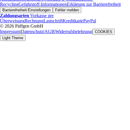
Recycling
Gefahrstoff-Informationen
Erklärung zur Barrierefreiheit
Barrierefreiheit-Einstellungen
Fehler melden
Zahlungsarten
Vorkasse per
Überweisung
Rechnung
Lastschrift
Kreditkarte
PayPal
© 2026 Päffgen GmbH
Impressum
|
Datenschutz
|
AGB
|
Widerrufsbelehrung
|
COOKIES
Light Theme