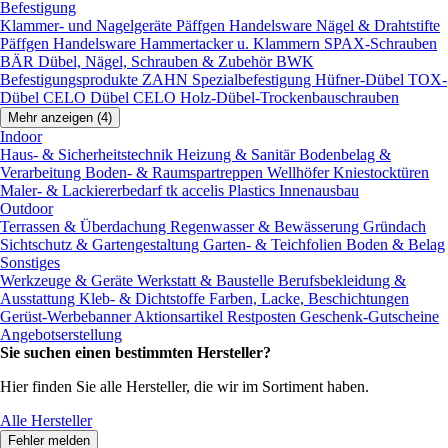
Befestigung
Klammer- und Nagelgeräte
Päffgen Handelsware Nägel & Drahtstifte
Päffgen Handelsware Hammertacker u. Klammern
SPAX-Schrauben
BÄR Dübel, Nägel, Schrauben & Zubehör
BWK
Befestigungsprodukte
ZAHN Spezialbefestigung
Hüfner-Dübel
TOX-
Dübel
CELO Dübel
CELO Holz-Dübel-Trockenbauschrauben
Mehr anzeigen (4)
Indoor
Haus- & Sicherheitstechnik
Heizung & Sanitär
Bodenbelag &
Verarbeitung
Boden- & Raumspartreppen
Wellhöfer Kniestocktüren
Maler- & Lackiererbedarf
tk accelis Plastics Innenausbau
Outdoor
Terrassen & Überdachung
Regenwasser & Bewässerung
Gründach
Sichtschutz & Gartengestaltung
Garten- & Teichfolien
Boden & Belag
Sonstiges
Werkzeuge & Geräte
Werkstatt & Baustelle
Berufsbekleidung &
Ausstattung
Kleb- & Dichtstoffe
Farben, Lacke, Beschichtungen
Gerüst-Werbebanner
Aktionsartikel
Restposten
Geschenk-Gutscheine
Angebotserstellung
Sie suchen einen bestimmten Hersteller?
Hier finden Sie alle Hersteller, die wir im Sortiment haben.
Alle Hersteller
Fehler melden