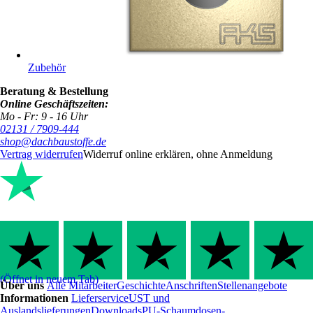
Zubehör
Beratung & Bestellung
Online Geschäftszeiten:
Mo - Fr: 9 - 16 Uhr
02131 / 7909-444
shop@dachbaustoffe.de
Vertrag widerrufen
Widerruf online erklären, ohne Anmeldung
(Öffnet in neuem Tab)
Über uns
Alle Mitarbeiter
Geschichte
Anschriften
Stellenangebote
Informationen
Lieferservice
UST und
Auslandslieferungen
Downloads
PU-Schaumdosen-