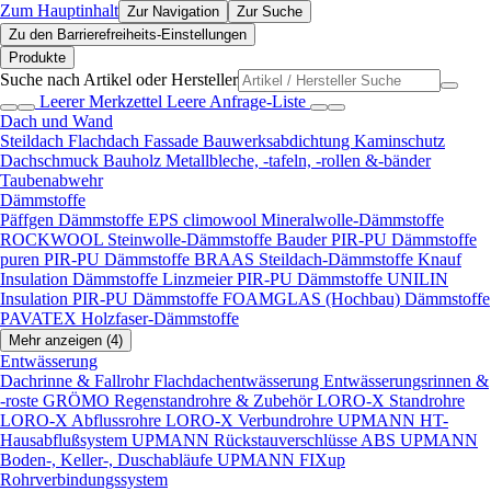
Zum Hauptinhalt
Zur Navigation
Zur Suche
Zu den Barrierefreiheits-Einstellungen
Produkte
Suche nach Artikel oder Hersteller
Leerer Merkzettel
Leere Anfrage-Liste
Dach und Wand
Steildach
Flachdach
Fassade
Bauwerksabdichtung
Kaminschutz
Dachschmuck
Bauholz
Metallbleche, -tafeln, -rollen &-bänder
Taubenabwehr
Dämmstoffe
Päffgen Dämmstoffe EPS
climowool Mineralwolle-Dämmstoffe
ROCKWOOL Steinwolle-Dämmstoffe
Bauder PIR-PU Dämmstoffe
puren PIR-PU Dämmstoffe
BRAAS Steildach-Dämmstoffe
Knauf
Insulation Dämmstoffe
Linzmeier PIR-PU Dämmstoffe
UNILIN
Insulation PIR-PU Dämmstoffe
FOAMGLAS (Hochbau) Dämmstoffe
PAVATEX Holzfaser-Dämmstoffe
Mehr anzeigen (4)
Entwässerung
Dachrinne & Fallrohr
Flachdachentwässerung
Entwässerungsrinnen &
-roste
GRÖMO Regenstandrohre & Zubehör
LORO-X Standrohre
LORO-X Abflussrohre
LORO-X Verbundrohre
UPMANN HT-
Hausabflußsystem
UPMANN Rückstauverschlüsse ABS
UPMANN
Boden-, Keller-, Duschabläufe
UPMANN FIXup
Rohrverbindungssystem