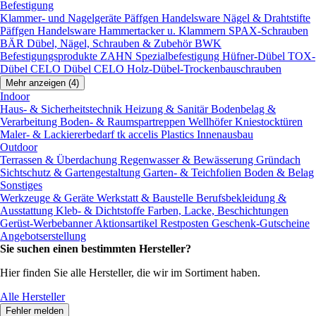
Befestigung
Klammer- und Nagelgeräte
Päffgen Handelsware Nägel & Drahtstifte
Päffgen Handelsware Hammertacker u. Klammern
SPAX-Schrauben
BÄR Dübel, Nägel, Schrauben & Zubehör
BWK
Befestigungsprodukte
ZAHN Spezialbefestigung
Hüfner-Dübel
TOX-
Dübel
CELO Dübel
CELO Holz-Dübel-Trockenbauschrauben
Mehr anzeigen (4)
Indoor
Haus- & Sicherheitstechnik
Heizung & Sanitär
Bodenbelag &
Verarbeitung
Boden- & Raumspartreppen
Wellhöfer Kniestocktüren
Maler- & Lackiererbedarf
tk accelis Plastics Innenausbau
Outdoor
Terrassen & Überdachung
Regenwasser & Bewässerung
Gründach
Sichtschutz & Gartengestaltung
Garten- & Teichfolien
Boden & Belag
Sonstiges
Werkzeuge & Geräte
Werkstatt & Baustelle
Berufsbekleidung &
Ausstattung
Kleb- & Dichtstoffe
Farben, Lacke, Beschichtungen
Gerüst-Werbebanner
Aktionsartikel
Restposten
Geschenk-Gutscheine
Angebotserstellung
Sie suchen einen bestimmten Hersteller?
Hier finden Sie alle Hersteller, die wir im Sortiment haben.
Alle Hersteller
Fehler melden