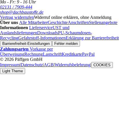
Mo - Fr: 9 - 16 Uhr
02131 / 7909-444
shop@dachbaustoffe.de
Vertrag widerrufen
Widerruf online erklären, ohne Anmeldung
Über uns
Alle Mitarbeiter
Geschichte
Anschriften
Stellenangebote
Informationen
Lieferservice
UST und
Auslandslieferungen
Downloads
PU-Schaumdosen-
Recycling
Gefahrstoff-Informationen
Erklärung zur Barrierefreiheit
Barrierefreiheit-Einstellungen
Fehler melden
Zahlungsarten
Vorkasse per
Überweisung
Rechnung
Lastschrift
Kreditkarte
PayPal
© 2026 Päffgen GmbH
Impressum
|
Datenschutz
|
AGB
|
Widerrufsbelehrung
|
COOKIES
Light Theme