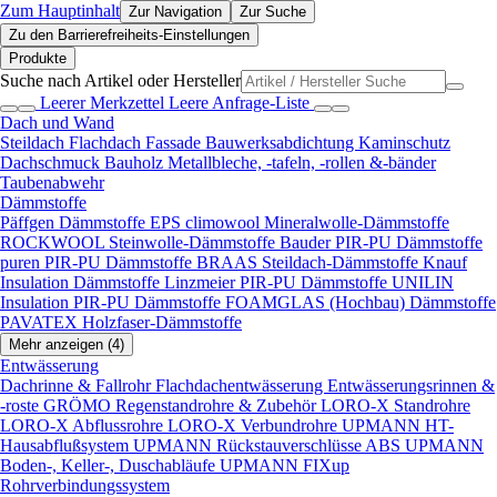
Zum Hauptinhalt
Zur Navigation
Zur Suche
Zu den Barrierefreiheits-Einstellungen
Produkte
Suche nach Artikel oder Hersteller
Leerer Merkzettel
Leere Anfrage-Liste
Dach und Wand
Steildach
Flachdach
Fassade
Bauwerksabdichtung
Kaminschutz
Dachschmuck
Bauholz
Metallbleche, -tafeln, -rollen &-bänder
Taubenabwehr
Dämmstoffe
Päffgen Dämmstoffe EPS
climowool Mineralwolle-Dämmstoffe
ROCKWOOL Steinwolle-Dämmstoffe
Bauder PIR-PU Dämmstoffe
puren PIR-PU Dämmstoffe
BRAAS Steildach-Dämmstoffe
Knauf
Insulation Dämmstoffe
Linzmeier PIR-PU Dämmstoffe
UNILIN
Insulation PIR-PU Dämmstoffe
FOAMGLAS (Hochbau) Dämmstoffe
PAVATEX Holzfaser-Dämmstoffe
Mehr anzeigen (4)
Entwässerung
Dachrinne & Fallrohr
Flachdachentwässerung
Entwässerungsrinnen &
-roste
GRÖMO Regenstandrohre & Zubehör
LORO-X Standrohre
LORO-X Abflussrohre
LORO-X Verbundrohre
UPMANN HT-
Hausabflußsystem
UPMANN Rückstauverschlüsse ABS
UPMANN
Boden-, Keller-, Duschabläufe
UPMANN FIXup
Rohrverbindungssystem