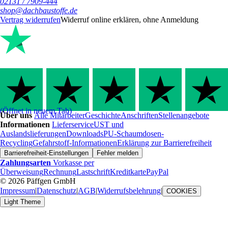
02131 / 7909-444
shop@dachbaustoffe.de
Vertrag widerrufen
Widerruf online erklären, ohne Anmeldung
(Öffnet in neuem Tab)
Über uns
Alle Mitarbeiter
Geschichte
Anschriften
Stellenangebote
Informationen
Lieferservice
UST und
Auslandslieferungen
Downloads
PU-Schaumdosen-
Recycling
Gefahrstoff-Informationen
Erklärung zur Barrierefreiheit
Barrierefreiheit-Einstellungen
Fehler melden
Zahlungsarten
Vorkasse per
Überweisung
Rechnung
Lastschrift
Kreditkarte
PayPal
© 2026 Päffgen GmbH
Impressum
|
Datenschutz
|
AGB
|
Widerrufsbelehrung
|
COOKIES
Light Theme