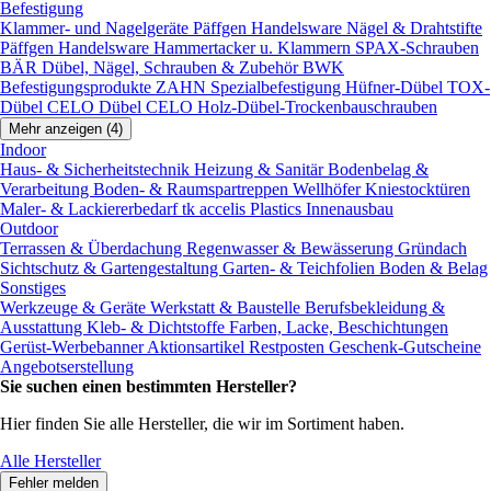
Befestigung
Klammer- und Nagelgeräte
Päffgen Handelsware Nägel & Drahtstifte
Päffgen Handelsware Hammertacker u. Klammern
SPAX-Schrauben
BÄR Dübel, Nägel, Schrauben & Zubehör
BWK
Befestigungsprodukte
ZAHN Spezialbefestigung
Hüfner-Dübel
TOX-
Dübel
CELO Dübel
CELO Holz-Dübel-Trockenbauschrauben
Mehr anzeigen (4)
Indoor
Haus- & Sicherheitstechnik
Heizung & Sanitär
Bodenbelag &
Verarbeitung
Boden- & Raumspartreppen
Wellhöfer Kniestocktüren
Maler- & Lackiererbedarf
tk accelis Plastics Innenausbau
Outdoor
Terrassen & Überdachung
Regenwasser & Bewässerung
Gründach
Sichtschutz & Gartengestaltung
Garten- & Teichfolien
Boden & Belag
Sonstiges
Werkzeuge & Geräte
Werkstatt & Baustelle
Berufsbekleidung &
Ausstattung
Kleb- & Dichtstoffe
Farben, Lacke, Beschichtungen
Gerüst-Werbebanner
Aktionsartikel
Restposten
Geschenk-Gutscheine
Angebotserstellung
Sie suchen einen bestimmten Hersteller?
Hier finden Sie alle Hersteller, die wir im Sortiment haben.
Alle Hersteller
Fehler melden