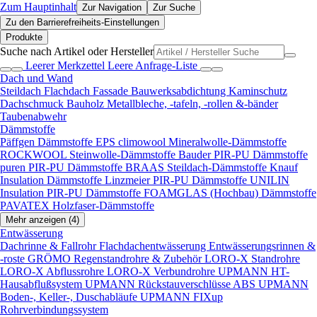
Zum Hauptinhalt
Zur Navigation
Zur Suche
Zu den Barrierefreiheits-Einstellungen
Produkte
Suche nach Artikel oder Hersteller
Leerer Merkzettel
Leere Anfrage-Liste
Dach und Wand
Steildach
Flachdach
Fassade
Bauwerksabdichtung
Kaminschutz
Dachschmuck
Bauholz
Metallbleche, -tafeln, -rollen &-bänder
Taubenabwehr
Dämmstoffe
Päffgen Dämmstoffe EPS
climowool Mineralwolle-Dämmstoffe
ROCKWOOL Steinwolle-Dämmstoffe
Bauder PIR-PU Dämmstoffe
puren PIR-PU Dämmstoffe
BRAAS Steildach-Dämmstoffe
Knauf
Insulation Dämmstoffe
Linzmeier PIR-PU Dämmstoffe
UNILIN
Insulation PIR-PU Dämmstoffe
FOAMGLAS (Hochbau) Dämmstoffe
PAVATEX Holzfaser-Dämmstoffe
Mehr anzeigen (4)
Entwässerung
Dachrinne & Fallrohr
Flachdachentwässerung
Entwässerungsrinnen &
-roste
GRÖMO Regenstandrohre & Zubehör
LORO-X Standrohre
LORO-X Abflussrohre
LORO-X Verbundrohre
UPMANN HT-
Hausabflußsystem
UPMANN Rückstauverschlüsse ABS
UPMANN
Boden-, Keller-, Duschabläufe
UPMANN FIXup
Rohrverbindungssystem